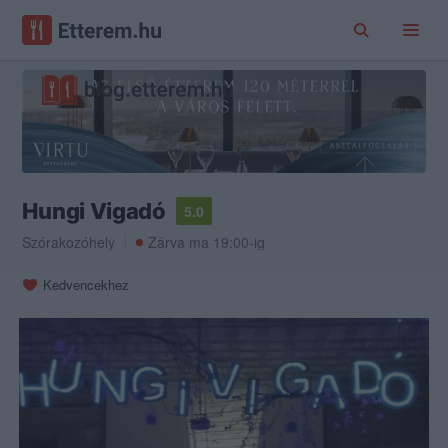
Hungi Vigadó
5.0
Szórakozóhely
Zárva ma 19:00-ig
Kedvencekhez