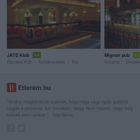
JATE Klub
Mignon pub
4.4
4.0
Éjszakai Klub
Szórakozóhely
Bár
Kocsma
Éjszaka
"Amikor megkérdezte a pincér, hogy négy vagy nyolc szeletre
vágják a pizzámat, azt mondtam; Négy. Nem hiszem, hogy meg
tudnék enni nyolcat." - Yogi Berra