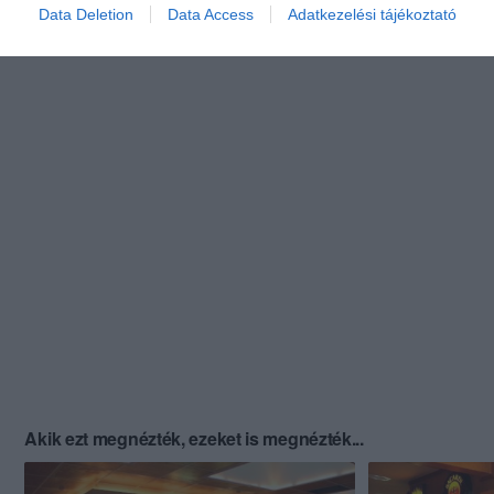
Data Deletion
Data Access
Adatkezelési tájékoztató
Akik ezt megnézték, ezeket is megnézték...