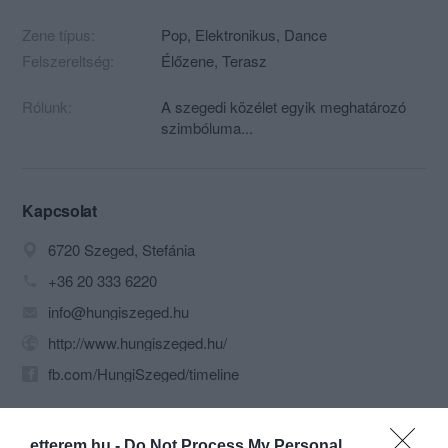
Zene típus:
Pop, Elektronikus, Dance
Felszereltség:
Élőzene, Terasz
Rólunk:
A szegedi közélet egyik meghatározó
szimbóluma...
Kapcsolat
6720 Szeged, Stefánia
+36 20 333 6220
info@hungiszeged.hu
http://www.hungiszeged.hu/
fb.com/HungiSzeged/timeline
etterem.hu -
Do Not Process My Personal