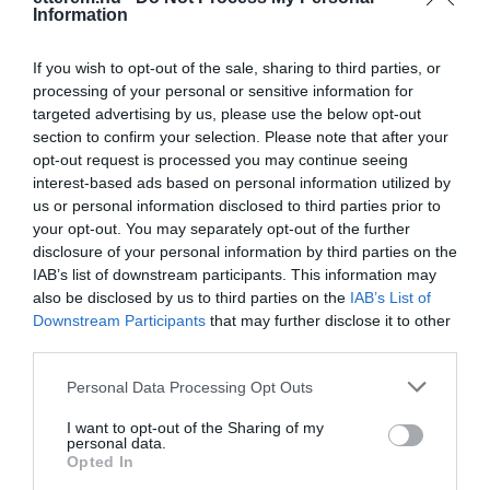
Information
If you wish to opt-out of the sale, sharing to third parties, or
processing of your personal or sensitive information for
targeted advertising by us, please use the below opt-out
Probléma jelentése
Te vagy a tulajdonos?
section to confirm your selection. Please note that after your
opt-out request is processed you may continue seeing
interest-based ads based on personal information utilized by
us or personal information disclosed to third parties prior to
your opt-out. You may separately opt-out of the further
disclosure of your personal information by third parties on the
IAB’s list of downstream participants. This information may
also be disclosed by us to third parties on the
IAB’s List of
Downstream Participants
that may further disclose it to other
third parties.
Please note that this website/app uses one or more Google
Personal Data Processing Opt Outs
services and may gather and store information including but
not limited to your visit or usage behaviour. You may click to
I want to opt-out of the Sharing of my
personal data.
grant or deny consent to Google and its third-party tags to
Opted In
use your data for below specified purposes in below Google