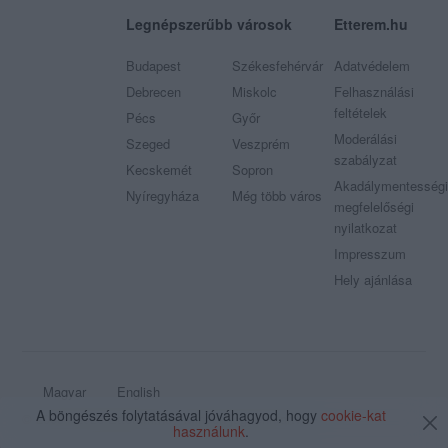
Legnépszerűbb városok
Etterem.hu
Budapest
Székesfehérvár
Adatvédelem
Debrecen
Miskolc
Felhasználási
feltételek
Pécs
Győr
Moderálási
Szeged
Veszprém
szabályzat
Kecskemét
Sopron
Akadálymentességi
Nyíregyháza
Még több város
megfelelőségi
nyilatkozat
Impresszum
Hely ajánlása
Magyar
English
A böngészés folytatásával jóváhagyod, hogy
cookie-kat
© 2009 - 2026 Etterem.hu - Minden jog fenntartva
használunk
.