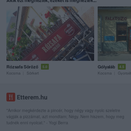
Akik ezt megnézték, ezeket is megnézték...
Rózsafa Söröző
Gólyaláb
5.0
4.5
Kocsma
Sörkert
Kocsma
Gyorsé
"Amikor megkérdezte a pincér, hogy négy vagy nyolc szeletre
vágják a pizzámat, azt mondtam; Négy. Nem hiszem, hogy meg
tudnék enni nyolcat." - Yogi Berra