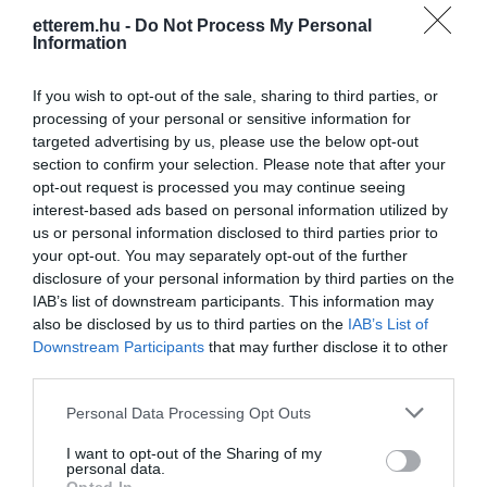
kapott.
etterem.hu -
Do Not Process My Personal
Klimatizált, füstmentes környezetben
Kapcsolat
Information
szórakozhat az ide látogató.
6722 Szeged, Kossuth Lajos sugárút 6.
If you wish to opt-out of the sale, sharing to third parties, or
+36 62 426 414
processing of your personal or sensitive information for
targeted advertising by us, please use the below opt-out
mignon-pub@t-online.hu
section to confirm your selection. Please note that after your
www.mignonpub.hu
opt-out request is processed you may continue seeing
interest-based ads based on personal information utilized by
www.fb.com/mignonpub
us or personal information disclosed to third parties prior to
your opt-out. You may separately opt-out of the further
disclosure of your personal information by third parties on the
IAB’s list of downstream participants. This information may
also be disclosed by us to third parties on the
IAB’s List of
Downstream Participants
that may further disclose it to other
third parties.
Please note that this website/app uses one or more Google
Personal Data Processing Opt Outs
Probléma jelentése
Te vagy a tulajdonos?
services and may gather and store information including but
not limited to your visit or usage behaviour. You may click to
I want to opt-out of the Sharing of my
personal data.
grant or deny consent to Google and its third-party tags to