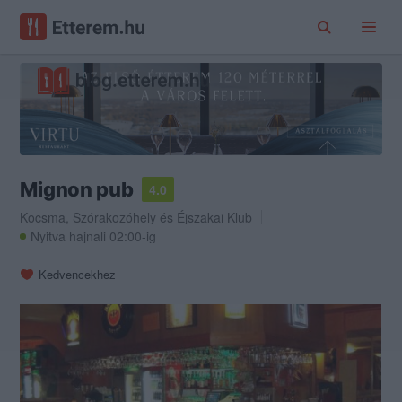
Mignon pub
4.0
Kocsma
,
Szórakozóhely
és
Éjszakai Klub
Nyitva hajnali 02:00-ig
Kedvencekhez