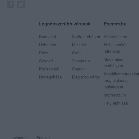
Legnépszerűbb városok
Etterem.hu
Budapest
Székesfehérvár
Adatvédelem
Debrecen
Miskolc
Felhasználási
feltételek
Pécs
Győr
Moderálási
Szeged
Veszprém
szabályzat
Kecskemét
Sopron
Akadálymentességi
Nyíregyháza
Még több város
megfelelőségi
nyilatkozat
Impresszum
Hely ajánlása
Magyar
English