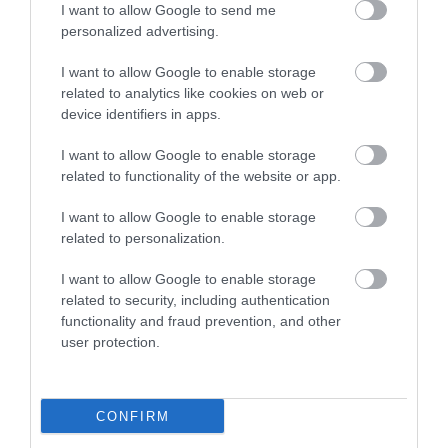
I want to allow Google to send me
5
0
personalized advertising.
4.0
4
1
I want to allow Google to enable storage
3
0
related to analytics like cookies on web or
2
0
device identifiers in apps.
1
0
I want to allow Google to enable storage
Összesen 1
related to functionality of the website or app.
I want to allow Google to enable storage
related to personalization.
I want to allow Google to enable storage
related to security, including authentication
functionality and fraud prevention, and other
user protection.
CONFIRM
Értékelem