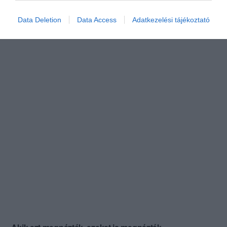
Data Deletion
Data Access
Adatkezelési tájékoztató