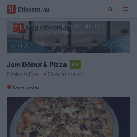
Jam Döner & Pizza
5.0
Pizzéria
és
Büfé
Zárva ma 11:00-ig
Kedvencekhez