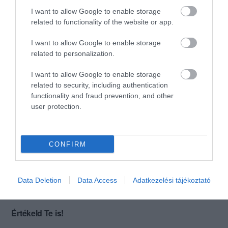
I want to allow Google to enable storage
Meal was great and service
related to functionality of the website or app.
too
I want to allow Google to enable storage
Jelentés
Jurić Josip
related to personalization.
2019. Október 7.
I want to allow Google to enable storage
related to security, including authentication
functionality and fraud prevention, and other
Valóban a legjobb döner a
user protection.
városban!
Jelentés
Norbert Kacsándi
CONFIRM
2016. Augusztus 22.
Data Deletion
Data Access
Adatkezelési tájékoztató
Értékeld Te is!