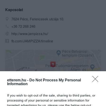
csirkehúsból állítjuk össze kedvenc
dönereteket, dürümötöket, döner
Kapcsolat
tálaitokat.
7624 Pécs, Ferencesek utcája 10.
Vegetáriánus változatainkat feta sajttal
vagy trappista sajttal tálaljuk.
+36 72 268 246
Helyben fogyasztásra és kiszállításra is
http://www.jampizza.hu/
van lehetőség, telefonszámunkat az
oldalunkon találjátok meg.
fb.com/JAMPIZZA/timeline
Jó étvágyat kívánunk minden kedves
leendő és új Vendégünknek! :)
etterem.hu -
Do Not Process My Personal
Information
Probléma jelentése
Te vagy a tulajdonos?
If you wish to opt-out of the sale, sharing to third parties, or
processing of your personal or sensitive information for
targeted advertising by us, please use the below opt-out