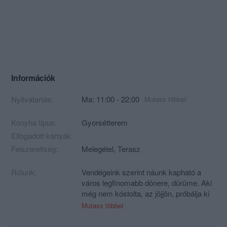
Információk
Nyitvatartás:
Ma: 11:00 - 22:00
Mutass többet
Konyha típus:
Gyorsétterem
Elfogadott kártyák:
Felszereltség:
Melegétel, Terasz
Rólunk:
Vendégeink szerint náunk kapható a
város legfinomabb dönere, dürüme. Aki
még nem kóstolta, az jöjjön, próbálja ki
és döntse el! :)
Mutass többet
Dönerünk helyben sütött pitából készül,
minden nap friss zöldségből és