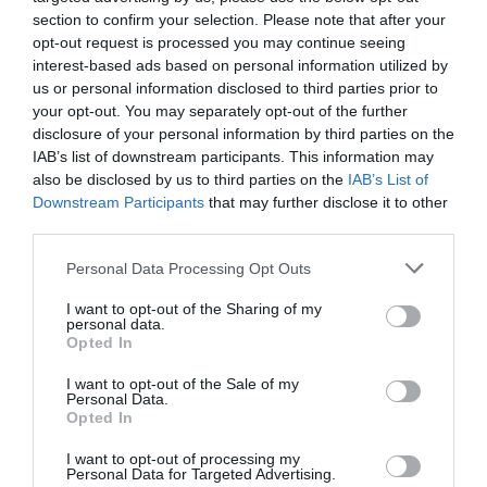
section to confirm your selection. Please note that after your
opt-out request is processed you may continue seeing
interest-based ads based on personal information utilized by
us or personal information disclosed to third parties prior to
your opt-out. You may separately opt-out of the further
disclosure of your personal information by third parties on the
IAB’s list of downstream participants. This information may
also be disclosed by us to third parties on the
IAB’s List of
Downstream Participants
that may further disclose it to other
third parties.
Please note that this website/app uses one or more Google
Personal Data Processing Opt Outs
services and may gather and store information including but
not limited to your visit or usage behaviour. You may click to
I want to opt-out of the Sharing of my
personal data.
grant or deny consent to Google and its third-party tags to
Opted In
use your data for below specified purposes in below Google
consent section.
I want to opt-out of the Sale of my
Personal Data.
Opted In
Értékelések
Értékeld Te is
I want to opt-out of processing my
Personal Data for Targeted Advertising.
5