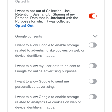
4
Opted In
5.0
4
0
I want to opt-out of Collection, Use,
3
0
Retention, Sale, and/or Sharing of my
Personal Data that Is Unrelated with the
2
0
Purposes for which it was collected.
Opted Out
1
0
Összesen 4
Google consents
I want to allow Google to enable storage
related to advertising like cookies on web or
Minden zseniális.A szákácstól
device identifiers in apps.
kezdve minden egyes
I want to allow my user data to be sent to
személyzeti tagon át.És van
Google for online advertising purposes.
egy különösen ügyesen
Gelencsér Bálint
dolgozó kopasz fiatalember.
2019. November 22.
I want to allow Google to send me
Az ételek mindig nagyon
personalized advertising.
finomak, és kifogásolhatatlan.
I want to allow Google to enable storage
Jelentés
related to analytics like cookies on web or
device identifiers in apps.