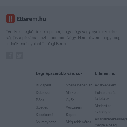
"Amikor megkérdezte a pincér, hogy négy vagy nyolc szeletre
vágják a pizzámat, azt mondtam; Négy. Nem hiszem, hogy meg
tudnék enni nyolcat." - Yogi Berra
Legnépszerűbb városok
Etterem.hu
Budapest
Székesfehérvár
Adatvédelem
Debrecen
Miskolc
Felhasználási
feltételek
Pécs
Győr
Moderálási
Szeged
Veszprém
szabályzat
Kecskemét
Sopron
Akadálymentességi
Nyíregyháza
Még több város
megfelelőségi