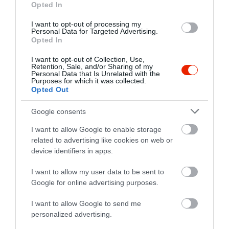
1
1
Opted In
Összesen 4
I want to opt-out of processing my
Personal Data for Targeted Advertising.
Opted In
I want to opt-out of Collection, Use,
Régi kedvenc cukrászdánk,
Retention, Sale, and/or Sharing of my
ahol a sütemények nem
Personal Data that Is Unrelated with the
Purposes for which it was collected.
újragondoltak hanem
Opted Out
ugyanazok mint régen! A
Molnár Nóra
Lajcsi szelet mindent visz, de
2019. Augusztus 20.
Google consents
a többi retro sütit is imádjuk.
I want to allow Google to enable storage
Természetesen újdonságok is
related to advertising like cookies on web or
vannak ha valaki szeret
device identifiers in apps.
kísérletezni és a kávé is finom.
Az árak megfizethetők, nálunk
I want to allow my user data to be sent to
Google for online advertising purposes.
ez a hely a nyerő!
Jelentés
I want to allow Google to send me
personalized advertising.