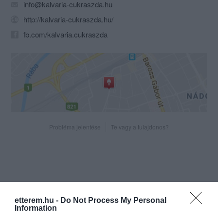
info@kalvaria-cukraszda.hu
http://kalvaria-cukraszda.hu/
fb.com/kalvaria.cukraszda
Probléma jelentése
Te vagy a tulajdonos?
etterem.hu -
Do Not Process My Personal
Information