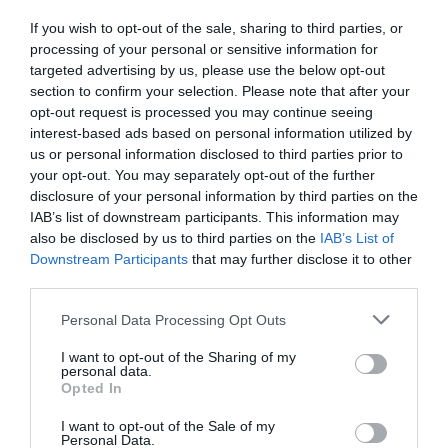
If you wish to opt-out of the sale, sharing to third parties, or
processing of your personal or sensitive information for
targeted advertising by us, please use the below opt-out
section to confirm your selection. Please note that after your
opt-out request is processed you may continue seeing
interest-based ads based on personal information utilized by
us or personal information disclosed to third parties prior to
your opt-out. You may separately opt-out of the further
disclosure of your personal information by third parties on the
IAB’s list of downstream participants. This information may
also be disclosed by us to third parties on the
IAB’s List of
Downstream Participants
that may further disclose it to other
third parties.
Értékelések
Értékeld Te is
Please note that this website/app uses one or more Google
Personal Data Processing Opt Outs
services and may gather and store information including but
5
3
4.0
not limited to your visit or usage behaviour. You may click to
I want to opt-out of the Sharing of my
4
personal data.
0
grant or deny consent to Google and its third-party tags to
Opted In
3
0
use your data for below specified purposes in below Google
consent section.
2
0
I want to opt-out of the Sale of my
Personal Data.