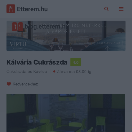
Kálvária Cukrászda
4.0
Cukrászda
és
Kávézó
Zárva ma 08:00-ig
Kedvencekhez