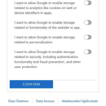
I want to allow Google to enable storage
Isteni sütemények ☺️ és még
related to analytics like cookies on web or
paleo sütik is vannak,
device identifiers in apps.
ráadásul van választék is
bőven ☺️
I want to allow Google to enable storage
Vida Viktor
related to functionality of the website or app.
2016. Május 15.
Jelentés
I want to allow Google to enable storage
related to personalization.
Győr egyik legjobb és
I want to allow Google to enable storage
legolcsóbb cukrászdája,
related to security, including authentication
semmi cicoma, semmi giccs,
functionality and fraud prevention, and other
barátságos kiszolgálás, melyet
Ábrahám János
user protection.
az elérhető férőhelyek is
2015. November 22.
bizonyítanak, hiszen örökölni
kell a helyeket. Hagyományos
CONFIRM
és Paleo édességek
fantasztikus ízekkel.
Rendszeresen látogatjuk.
Data Deletion
Data Access
Adatkezelési tájékoztató