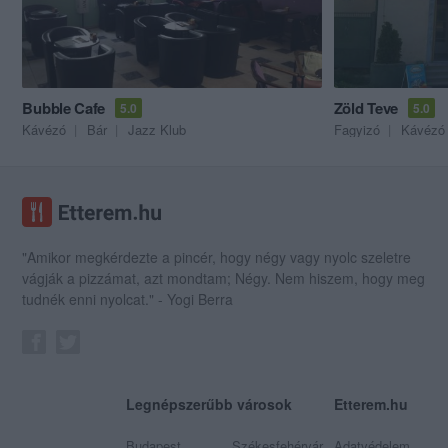
Bubble Cafe
Zöld Teve
5.0
5.0
Kávézó
Bár
Jazz Klub
Fagyizó
Kávézó
"Amikor megkérdezte a pincér, hogy négy vagy nyolc szeletre
vágják a pizzámat, azt mondtam; Négy. Nem hiszem, hogy meg
tudnék enni nyolcat." - Yogi Berra
Legnépszerűbb városok
Etterem.hu
Budapest
Székesfehérvár
Adatvédelem