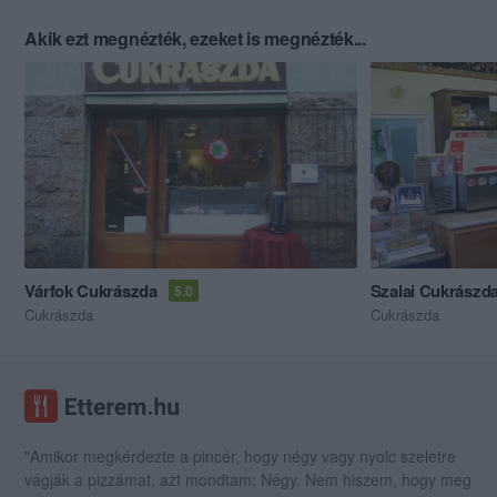
Akik ezt megnézték, ezeket is megnézték...
Várfok Cukrászda
Szalai Cukrászd
5.0
Cukrászda
Cukrászda
"Amikor megkérdezte a pincér, hogy négy vagy nyolc szeletre
vágják a pizzámat, azt mondtam; Négy. Nem hiszem, hogy meg