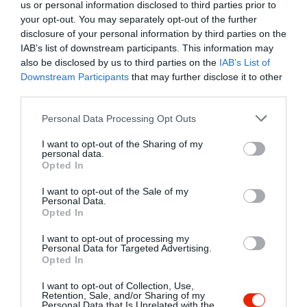
us or personal information disclosed to third parties prior to
your opt-out. You may separately opt-out of the further
disclosure of your personal information by third parties on the
IAB’s list of downstream participants. This information may
also be disclosed by us to third parties on the
IAB’s List of
Downstream Participants
that may further disclose it to other
third parties.
Please note that this website/app uses one or more Google
Personal Data Processing Opt Outs
services and may gather and store information including but
not limited to your visit or usage behaviour. You may click to
I want to opt-out of the Sharing of my
personal data.
grant or deny consent to Google and its third-party tags to
Opted In
use your data for below specified purposes in below Google
consent section.
I want to opt-out of the Sale of my
Personal Data.
Értékelések
Értékeld Te is
Opted In
5
1
I want to opt-out of processing my
5.0
Personal Data for Targeted Advertising.
4
0
Opted In
3
0
I want to opt-out of Collection, Use,
2
0
Retention, Sale, and/or Sharing of my
Personal Data that Is Unrelated with the