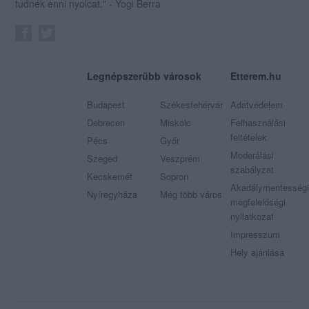
tudnék enni nyolcat." - Yogi Berra
Legnépszerűbb városok
Etterem.hu
Budapest
Székesfehérvár
Adatvédelem
Debrecen
Miskolc
Felhasználási
feltételek
Pécs
Győr
Moderálási
Szeged
Veszprém
szabályzat
Kecskemét
Sopron
Akadálymentességi
Nyíregyháza
Még több város
megfelelőségi
nyilatkozat
Impresszum
Hely ajánlása