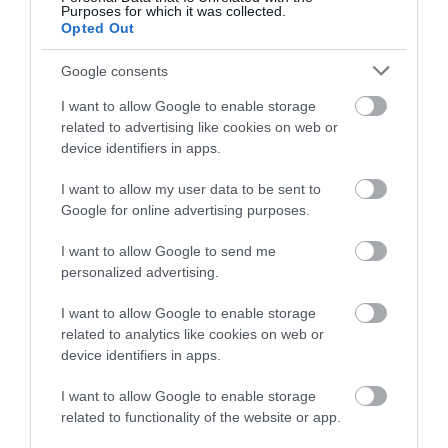
1
0
Purposes for which it was collected.
Opted Out
Összesen 1
Google consents
I want to allow Google to enable storage
Párommal nagyon szeretjük
related to advertising like cookies on web or
ezt a cukrászdát. Itt
device identifiers in apps.
találkoztam először különböző
I want to allow my user data to be sent to
ízű kardinálisokkal, nagyon
to...@gmail.com
Google for online advertising purposes.
finom a karamellás, az lett a
2013. Augusztus 5.
kedvencem. Az árak
I want to allow Google to send me
átlagosak, a kiszolgálás is jó,
personalized advertising.
türelmes az eladó hölgy, amíg
átgondoljuk, hogy mit is
I want to allow Google to enable storage
related to analytics like cookies on web or
szeretnénk venni. A sütemény-
device identifiers in apps.
és tortaválaszték széleskörű.
A helynek nincs külön
I want to allow Google to enable storage
hangulata, amolyan beülök-
related to functionality of the website or app.
megeszem a sütit-