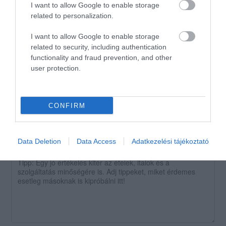
hazamegyek, de ez nem is
I want to allow Google to enable storage
baj. Már kapható jégkása is, a
related to personalization.
fagyizós részben.
I want to allow Google to enable storage
Külön öröm ebben a hatalmas
related to security, including authentication
melegben, hogy
functionality and fraud prevention, and other
légkondicionált a hely.
user protection.
Jelentés
CONFIRM
Értékeld Te is!
Data Deletion
Data Access
Adatkezelési tájékoztató