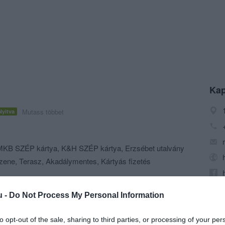
Kap
Mutass többet
Nyitva
KB SZÉP kártya, K&H SZÉP kártya, Erzsébet utalvány
őzene, Terasz, Akadálymentes, Kártyás fizetés
n épült Ferenciek bazárjában Holzwarth György vett
t étterem céljára, mely Csalányi Károly vezetésével
u -
Do Not Process My Personal Information
lt a pesti polgárok körében. Sokszor egészen a
nyújtózott az asztalra várók sora. 1925-ben a híres
to opt-out of the sale, sharing to third parties, or processing of your per