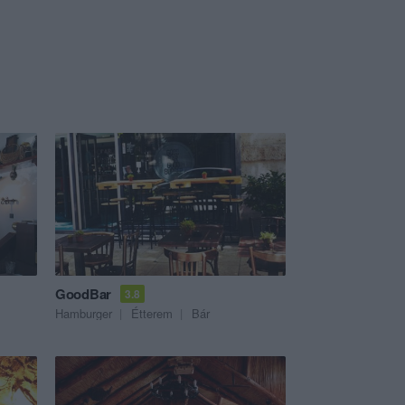
GoodBar
3.8
Hamburger
Étterem
Bár