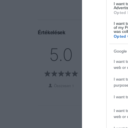
I want 
Advertis
Opted 
I want t
of my P
Értékelések
was col
Opted 
5
1
5.0
Google 
4
0
3
0
I want t
2
web or d
0
1
0
I want t
purpose
Összesen 1
I want 
I want t
web or d