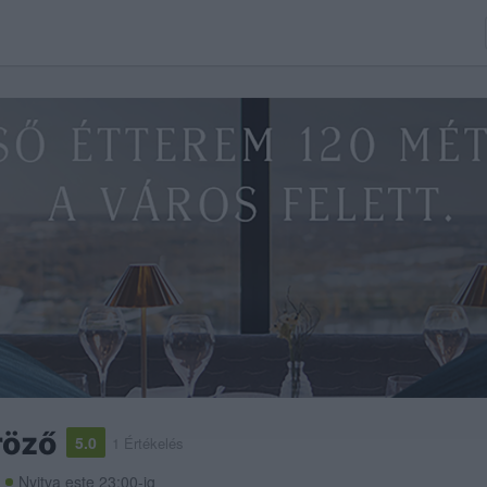
röző
5.0
1 Értékelés
Nyitva este 23:00-ig