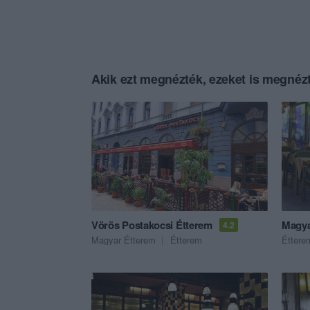
Akik ezt megnézték, ezeket is megnézt
Vörös Postakocsi Étterem
Magya
4.2
Magyar Étterem
Étterem
Éttere