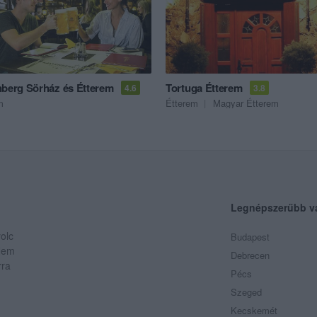
nberg Sörház és Étterem
Tortuga Étterem
4.6
3.8
m
Étterem
Magyar Étterem
Legnépszerűbb v
olc
Budapest
 Nem
Debrecen
rra
Pécs
Szeged
Kecskemét