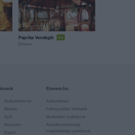
Paprika Vendéglő
4.3
Étterem
árosok
Etterem.hu
Székesfehérvár
Adatvédelem
Miskolc
Felhasználási feltételek
Győr
Moderálási szabályzat
Veszprém
Akadálymentességi
megfelelőségi nyilatkozat
Sopron