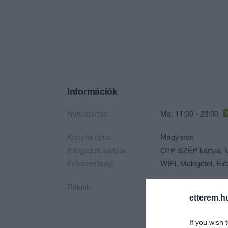
Információk
Nyitvatartás:
Ma: 11:00 - 23:00
Konyha típus:
Magyaros
Elfogadott kártyák:
OTP SZÉP kártya, M
Felszereltség:
WIFI, Melegétel, Él
Rólunk:
1877-ben, az újonna
bérbe egy helyisége
etterem.h
hamar népszerűvé vá
Ferences templomig 
If you wish 