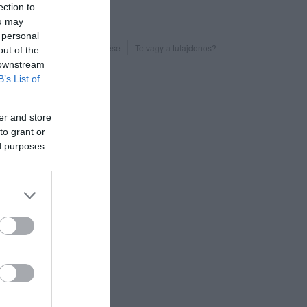
ection to
ou may
 personal
Probléma jelentése
Te vagy a tulajdonos?
out of the
 downstream
B’s List of
er and store
to grant or
ed purposes