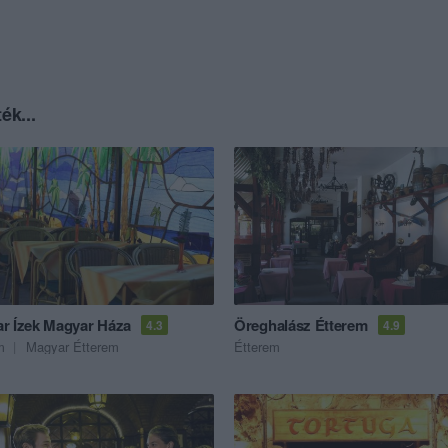
ék...
r Ízek Magyar Háza
Öreghalász Étterem
4.3
4.9
m
Magyar Étterem
Étterem