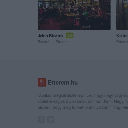
Jelen Bisztró
Kalte
3.8
Bisztró
Étterem
Éttere
"Amikor megkérdezte a pincér, hogy négy vagy ny
szeletre vágják a pizzámat, azt mondtam; Négy.
hiszem, hogy meg tudnék enni nyolcat." - Yogi Be