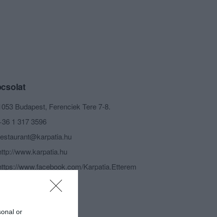
csolat
1053 Budapest, Ferenciek Tere 7-8.
+36 1 317 3596
restaurant@karpatia.hu
http://www.karpatia.hu
https://www.facebook.com/Karpatia.Etterem
sonal or