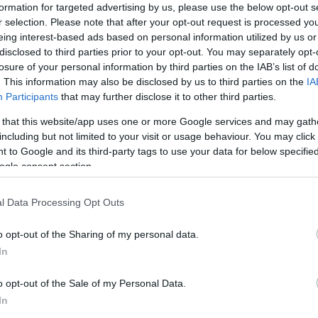
, a Spolarich család vette meg az éttermet és a kor ismert
formation for targeted advertising by us, please use the below opt-out s
ándy Lajos festőművész, Palka József ólomüveg-készítő,
r selection. Please note that after your opt-out request is processed y
s) bevonásával hangulatos termeket alakítottak ki. Nekik
eing interest-based ads based on personal information utilized by us or
em ma is látható, egyedülálló belső tere, mely a magyar
disclosed to third parties prior to your opt-out. You may separately opt-
leni harcokat idézi. 1934-en Károlyi László vette bérbe az
losure of your personal information by third parties on the IAB’s list of
i a ma is használatos Kárpátia nevet.
. This information may also be disclosed by us to third parties on the
IA
Participants
that may further disclose it to other third parties.
 került állami tulajdonba, 1957-ben pedig a HungarHotels
endezését a művelődési miniszter védetté nyilvánította,
 that this website/app uses one or more Google services and may gath
k. A privatizáció után 1997 októberében a nemzetközileg is
including but not limited to your visit or usage behaviour. You may click 
a Forum szállodát megnyitó és nagy sikerrel vezető, majd
 to Google and its third-party tags to use your data for below specifi
dolgozó Dr. Niklai Ákos vette meg azzal a céllal, hogy
ogle consent section.
újra elismert vendéglátóhelyévé tegye.
l Data Processing Opt Outs
em és Söröző 6 teremmel és számos szolgáltatással áll
ére. A kreatív konyhájával, a megújult magyar
o opt-out of the Sharing of my personal data.
eli - a nemzetközi divatkonyhák legfrissebb ízeivel
In
nt Sárközi Lajos és zenekara játszik tüzes cigányzenét,
találhatók klasszikus és jazz darabok, évtizedes és mai
o opt-out of the Sale of my Personal Data.
szletek is.
In