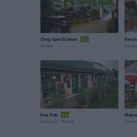
Öreg Sam Sörkert
Feren
4.3
Sörkert
Kávéz
Kes Pub
Május
4.8
Kocsma
Bisztró
Éttere