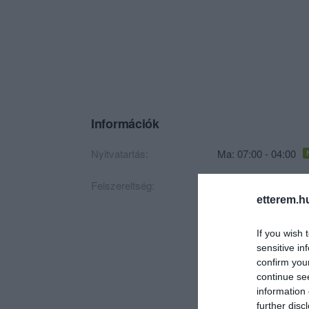
Információk
Nyitvatartás:
Ma: 07:00 - 04:00
Felszereltség:
TV, WIFI, Darts, Cs
etterem.h
If you wish 
sensitive in
confirm you
continue se
information 
further disc