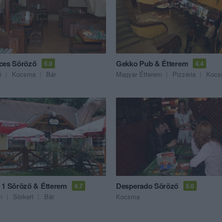
ces Söröző
Gekko Pub & Étterem
5.0
4.4
ó
Kocsma
Bár
Magyar Étterem
Pizzéria
Kocs
 1 Söröző & Étterem
Desperado Söröző
4.7
5.0
m
Sörkert
Bár
Kocsma