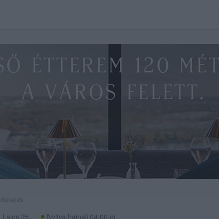
Értékelés
 Lajos 25.
Nyitva hajnali 04:00-ig