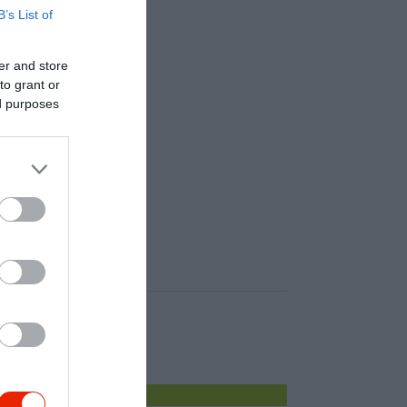
B’s List of
er and store
to grant or
ed purposes