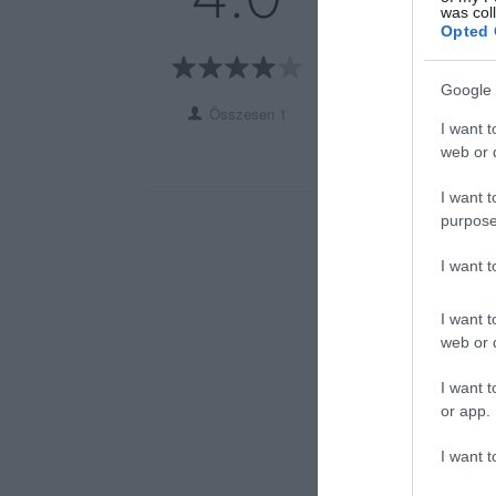
was col
3
0
Opted 
2
0
1
0
Google 
Összesen 1
I want t
web or d
I want t
purpose
I want 
I want t
web or d
I want t
or app.
I want t