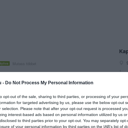
Kap
Mutass többet
Nyitva
ocsó, Terasz, Kártyás fizetés
u -
Do Not Process My Personal Information
to opt-out of the sale, sharing to third parties, or processing of your per
formation for targeted advertising by us, please use the below opt-out s
r selection. Please note that after your opt-out request is processed y
eing interest-based ads based on personal information utilized by us or
disclosed to third parties prior to your opt-out. You may separately opt-
losure of your personal information by third parties on the IAB’s list of