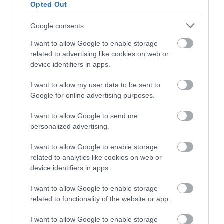
Értékelések
Értékeld Te is
Opted Out
5
Google consents
2
4.7
4
1
I want to allow Google to enable storage
3
0
related to advertising like cookies on web or
2
device identifiers in apps.
0
1
0
I want to allow my user data to be sent to
Google for online advertising purposes.
Összesen 3
I want to allow Google to send me
personalized advertising.
A terasz hangulatos. A
I want to allow Google to enable storage
kiszolgálás kedves és pörgős.
related to analytics like cookies on web or
Hatalmas adagokat kaptunk.
device identifiers in apps.
Egyedül azért adok csak 4
Vozári-Bárczi Ágnes
csillagot, mert a csuszán a túró
2017. Július 22.
I want to allow Google to enable storage
savanyú volt. Ilyen esetben
related to functionality of the website or app.
elvárnám, hogy ajánljanak
I want to allow Google to enable storage
más köretet, mert nem