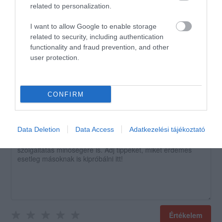
related to personalization.
ragaszkodom a hasmenéshez,
meg a menü szerinti körethez
I want to allow Google to enable storage
sem. A harcsapaprikást meg
related to security, including authentication
lehet enni galuskával is...
functionality and fraud prevention, and other
user protection.
Jelentés
CONFIRM
Értékeld Te is!
Data Deletion
Data Access
Adatkezelési tájékoztató
Értékelem