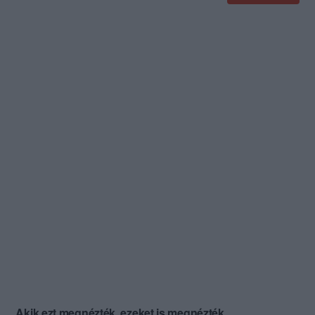
Akik ezt megnézték, ezeket is megnézték...