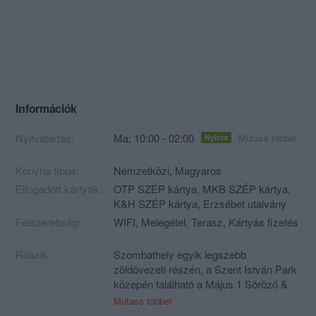
Információk
Nyitvatartás:
Ma: 10:00 - 02:00
Mutass többet
Nyitva
Konyha típus:
Nemzetközi
,
Magyaros
Elfogadott kártyák:
OTP SZÉP kártya, MKB SZÉP kártya,
K&H SZÉP kártya, Erzsébet utalvány
Felszereltség:
WIFI, Melegétel, Terasz, Kártyás fizetés
Rólunk:
Szombathely egyik legszebb
zöldövezeti részén, a Szent István Park
közepén található a Május 1 Söröző &
Étterem.
Mutass többet
Szvoboda László vendéglős vagyok.