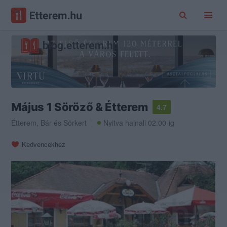
Május 1 Söröző & Étterem
4.7
Étterem
,
Bár
és
Sörkert
Nyitva hajnali 02:00-ig
Kedvencekhez