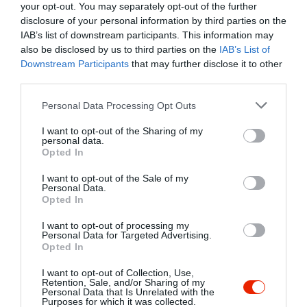
élő zenével kedveskedünk önöknek.
your opt-out. You may separately opt-out of the further
Előzetes bejelentkezés esetén
disclosure of your personal information by third parties on the
csoportoknak étkezést biztosítunk. Ha
IAB’s list of downstream participants. This information may
kevés az ideje de szeretne valami
also be disclosed by us to third parties on the
IAB’s List of
meleget ebédelni, heti és napi menüs
Downstream Participants
that may further disclose it to other
étkezésre is van lehetőség. Nagyobb
third parties.
sporteseményeket Óriáskivetítőn
Please note that this website/app uses one or more Google
Personal Data Processing Opt Outs
kísérhetik figyelemmel. Éttermünk híre
services and may gather and store information including but
már messzire eljutott, célunk hogy a
not limited to your visit or usage behaviour. You may click to
I want to opt-out of the Sharing of my
legjobbak közé tartozzunk.
personal data.
grant or deny consent to Google and its third-party tags to
Opted In
use your data for below specified purposes in below Google
Üdvözlettel: Szvoboda László, családja
consent section.
I want to opt-out of the Sale of my
és kollégái
Personal Data.
Opted In
I want to opt-out of processing my
Personal Data for Targeted Advertising.
Opted In
I want to opt-out of Collection, Use,
Retention, Sale, and/or Sharing of my
Personal Data that Is Unrelated with the
Purposes for which it was collected.