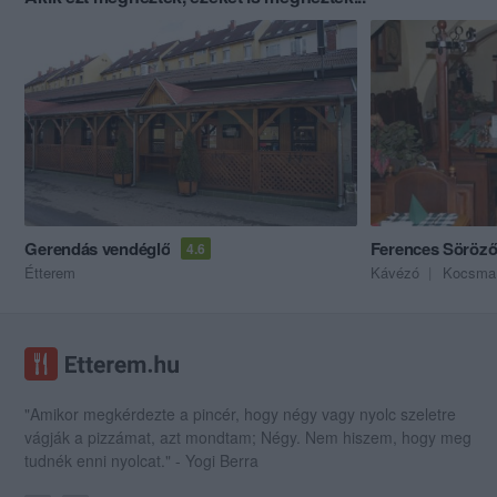
Gerendás vendéglő
Ferences Söröz
4.6
Étterem
Kávézó
Kocsma
"Amikor megkérdezte a pincér, hogy négy vagy nyolc szeletre
vágják a pizzámat, azt mondtam; Négy. Nem hiszem, hogy meg
tudnék enni nyolcat." - Yogi Berra