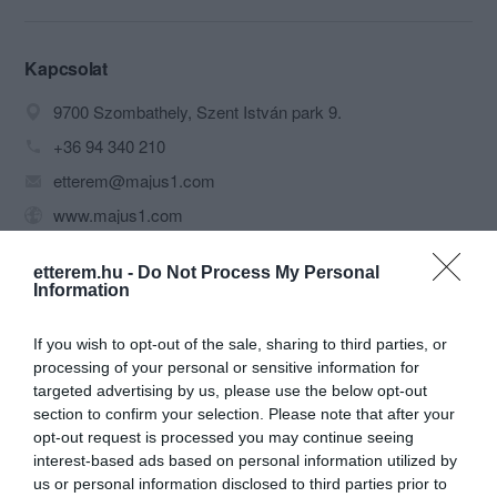
Szüleim, nagyszüleim nyomdokaiba
léptem, amikor 1983-ban beléptem a
vendéglátók soraiba. Azt hiszem a
Kapcsolat
nevem kötelez arra, hogy szívvel,
9700 Szombathely, Szent István park 9.
lélekkel tegyem a dolgom, ezzel
tartozom elődeimnek és utódaimnak.
+36 94 340 210
Feleségemmel két fiammal és
etterem@majus1.com
kollégáinkkal arra törekszünk, hogy
vendégeink megelégedve álljanak fel az
www.majus1.com
asztaltól, és visszatérjenek hozzánk.
fb.com/majus1/
Megújult konyhánkból háziasan készült
etterem.hu -
Do Not Process My Personal
ételeket szolgálunk fel. Az egység 150
Information
fős kerthelyiséggel, 90 fős étteremmel,
45 illetve 12 fős különteremmel, 30 fős
borozóval rendelkezik. Ha szép az idő,
If you wish to opt-out of the sale, sharing to third parties, or
az öreg fák árnyékában fogyaszthatja el
processing of your personal or sensitive information for
ebédjét, vacsoráját. Hogy kellően
targeted advertising by us, please use the below opt-out
felfrissüljön, kizökkenjen a mindennapok
section to confirm your selection. Please note that after your
egyhangúságából, többféle csapolt
opt-out request is processed you may continue seeing
Probléma jelentése
Te vagy a tulajdonos?
sörrel, különleges borokkal, üdítőkkel
interest-based ads based on personal information utilized by
várjuk kedves vendégeinket. Hétvégén
us or personal information disclosed to third parties prior to