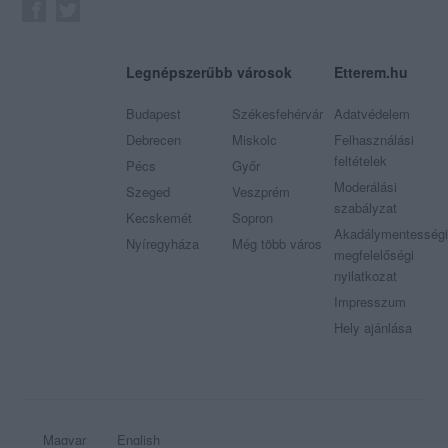
Legnépszerűbb városok
Etterem.hu
Budapest
Székesfehérvár
Adatvédelem
Debrecen
Miskolc
Felhasználási
feltételek
Pécs
Győr
Moderálási
Szeged
Veszprém
szabályzat
Kecskemét
Sopron
Akadálymentességi
Nyíregyháza
Még több város
megfelelőségi
nyilatkozat
Impresszum
Hely ajánlása
Magyar
English