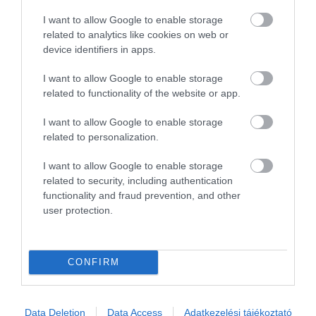
Először, de nem utoljára
I want to allow Google to enable storage
voltam.
related to analytics like cookies on web or
device identifiers in apps.
Jelentés
I want to allow Google to enable storage
related to functionality of the website or app.
Remek hely, finom étlek,
figyelmes kiszolgálás. Az ár-
I want to allow Google to enable storage
related to personalization.
érték arány megfelelő.
Visszatérünk!
Molnár Zoltán
I want to allow Google to enable storage
2020. Január 20.
Jelentés
related to security, including authentication
functionality and fraud prevention, and other
user protection.
A legjobb étterem ,pedig jó
párat kipróbáltam már ! -
CONFIRM
személyzet-kiszolgálás -ételek
kiválóak mind !Mivel mindig
Kondor Kandi
sokan vannak,érdemes helyet
2019. Október 27.
Data Deletion
Data Access
Adatkezelési tájékoztató