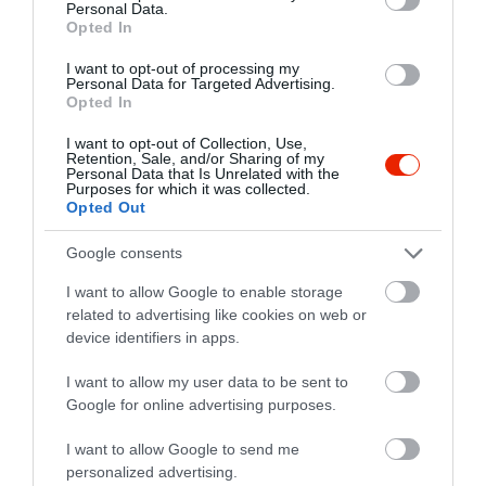
Personal Data.
Opted In
Értékelések
Értékeld Te is
I want to opt-out of processing my
5
7
Personal Data for Targeted Advertising.
4.9
Opted In
4
1
3
0
I want to opt-out of Collection, Use,
Retention, Sale, and/or Sharing of my
2
0
Personal Data that Is Unrelated with the
Purposes for which it was collected.
1
0
Opted Out
Összesen 8
Google consents
I want to allow Google to enable storage
related to advertising like cookies on web or
Udvarias, gyors kiszolgálás.
device identifiers in apps.
Nagyon rendben lévő kaják,
jókora adagok. Számomra
I want to allow my user data to be sent to
nagyon megnyerő volt, hogy
Sebő Zsuzsanna
Google for online advertising purposes.
nincs étel és zsírszag, így
2020. Január 21.
ebéd után mehetsz akár
I want to allow Google to send me
personalized advertising.
tárgyalásra, moziba, bárhová.