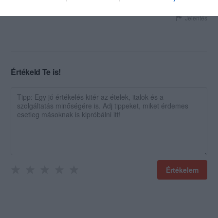
foglalni!
Jelentés
Értékeld Te is!
Értékelem