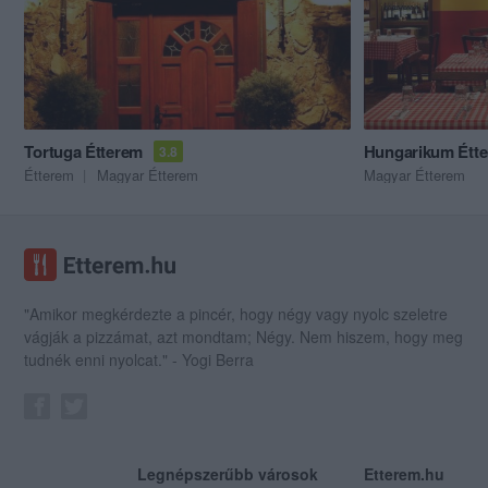
Tortuga Étterem
Hungarikum Étte
3.8
Étterem
Magyar Étterem
Magyar Étterem
"Amikor megkérdezte a pincér, hogy négy vagy nyolc szeletre
vágják a pizzámat, azt mondtam; Négy. Nem hiszem, hogy meg
tudnék enni nyolcat." - Yogi Berra
Legnépszerűbb városok
Etterem.hu