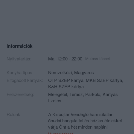
Információk
Nyitvatartás:
Ma: 12:00 - 22:00
Mutass többet
Konyha típus:
Nemzetközi
,
Magyaros
Elfogadott kártyák:
OTP SZÉP kártya, MKB SZÉP kártya,
K&H SZÉP kártya
Felszereltség:
Melegétel, Terasz, Parkoló, Kártyás
fizetés
Rólunk:
A Kisbojtár Vendéglő hamisítatlan
óbudai hangulattal és házias ételekkel
várja Önt a hét minden napján!
Mutass többet