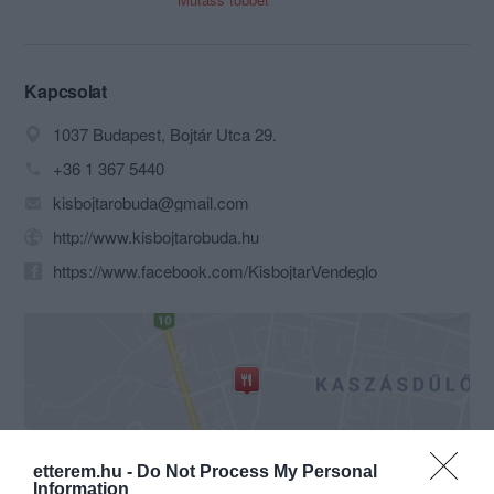
Családi vállalkozásunk 21 évvel ezelőtt
indult a Kolostor Sörbárban, majd 7 év
elteltével átköltöztünk a Bojtár utcába,
amit azóta is két generáció működtet!
Kapcsolat
Fontos számunkra a családias légkör,
1037 Budapest, Bojtár Utca 29.
hogy vendégeink visszatérjenek
hozzánk és immár törzsvendégként,
+36 1 367 5440
otthonosan érezzék magukat, ahol
kisbojtarobuda@gmail.com
bizonyos 'előjogai' vannak, a pincér név
szerint köszönti, s akár azt is érezheti:
http://www.kisbojtarobuda.hu
Ő a legfontosabb VENDÉG!
https://www.facebook.com/KisbojtarVendeglo
etterem.hu -
Do Not Process My Personal
Probléma jelentése
Te vagy a tulajdonos?
Information