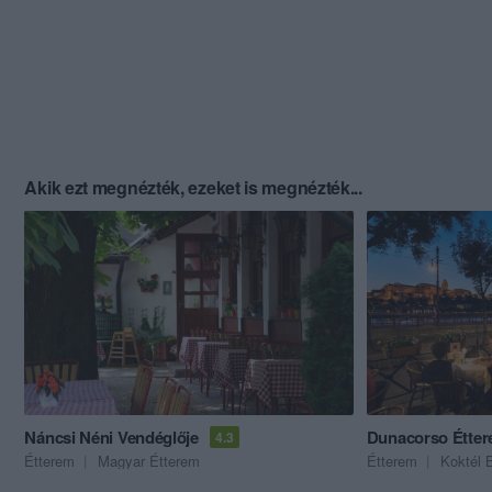
Akik ezt megnézték, ezeket is megnézték...
Náncsi Néni Vendéglője
Dunacorso Étte
4.3
Étterem
Magyar Étterem
Étterem
Koktél 