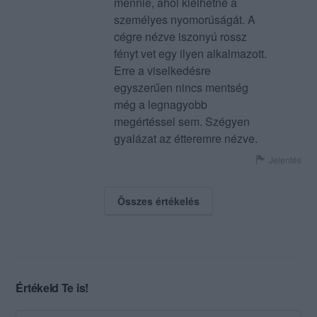
mennie, ahol kiélhetné a
személyes nyomorúságát. A
cégre nézve iszonyú rossz
fényt vet egy ilyen alkalmazott.
Erre a viselkedésre
egyszerűen nincs mentség
még a legnagyobb
megértéssel sem. Szégyen
gyalázat az étteremre nézve.
Jelentés
Összes értékelés
Értékeld Te is!