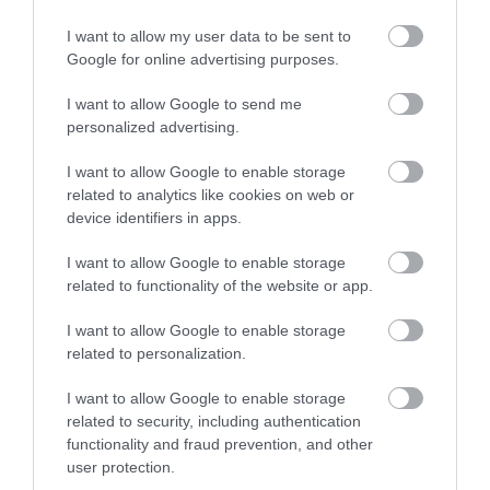
Jelentés
I want to allow my user data to be sent to
Google for online advertising purposes.
Figyelmes udvarias
I want to allow Google to send me
kiszolgálás, már az ajtóban
personalized advertising.
fogadtak minket.
I want to allow Google to enable storage
Magyarországi inyenctálat
Molnárné Tóth Erzsébet
related to analytics like cookies on web or
rendeltünk, hozzá finom borral.
2019. Július 1.
device identifiers in apps.
Az étel finom volt, hozzáértő
kezek közül került ki. A cigány
I want to allow Google to enable storage
zene kellemes hangulatot
related to functionality of the website or app.
biztosított. Köszönjük.
I want to allow Google to enable storage
Jelentés
related to personalization.
I want to allow Google to enable storage
related to security, including authentication
Barátaink 14 órát utaztak
functionality and fraud prevention, and other
Hannover-ből hogy a
user protection.
kisgyerekük születésnapját itt