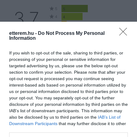
5
5
3.7
4
4
3
1
2
1
etterem.hu -
Do Not Process My Personal
Information
1
2
Összesen 13
If you wish to opt-out of the sale, sharing to third parties, or
processing of your personal or sensitive information for
targeted advertising by us, please use the below opt-out
section to confirm your selection. Please note that after your
A termek szűkek. Az ételek
opt-out request is processed you may continue seeing
drágák. A házi szörp íze
interest-based ads based on personal information utilized by
förtelmes. Az adagok kicsik.
us or personal information disclosed to third parties prior to
your opt-out. You may separately opt-out of the further
Fogas helyett ruhatár van.
na...@citromail.hu
disclosure of your personal information by third parties on the
Amikor el szerettem volna
2023. Február 5.
IAB’s list of downstream participants. This information may
menni, a ruhatáros nem volt a
also be disclosed by us to third parties on the
IAB’s List of
helyén.
Downstream Participants
that may further disclose it to other
third parties.
Jelentés