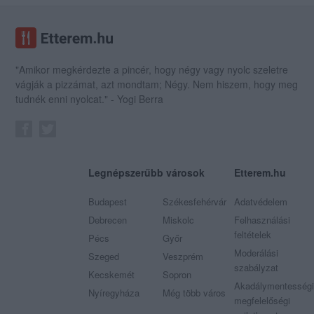
"Amikor megkérdezte a pincér, hogy négy vagy nyolc szeletre
vágják a pizzámat, azt mondtam; Négy. Nem hiszem, hogy meg
tudnék enni nyolcat." - Yogi Berra
Legnépszerűbb városok
Etterem.hu
Budapest
Székesfehérvár
Adatvédelem
Debrecen
Miskolc
Felhasználási
feltételek
Pécs
Győr
Moderálási
Szeged
Veszprém
szabályzat
Kecskemét
Sopron
Akadálymentességi
Nyíregyháza
Még több város
megfelelőségi