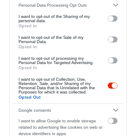
Please note that this website/app uses one or more Google
Personal Data Processing Opt Outs
services and may gather and store information including but
not limited to your visit or usage behaviour. You may click to
I want to opt-out of the Sharing of my
Az itallapon miért nem
personal data.
grant or deny consent to Google and its third-party tags to
szerepelnek sehol a bor árak?
Opted In
use your data for below specified purposes in below Google
Jelentés
consent section.
I want to opt-out of the Sale of my
Trestyén Imre
Personal Data.
2021. December 13.
Opted In
I want to opt-out of processing my
Personal Data for Targeted Advertising.
Opted In
Hangulatos,szép étterem itt
valóban finoman főznek de
I want to opt-out of Collection, Use,
Retention, Sale, and/or Sharing of my
csak sznob milliomosoknak
Personal Data that Is Unrelated with the
Purposes for which it was collected.
tudom ajánlani!
Király Krisztián
Opted Out
Az árak a csillagokban járnak!
2020. Július 10.
A cigányzenészek nem
Google consents
kispályások a borravalóra
I want to allow Google to enable storage
hajtás terén! A sramli zene
related to advertising like cookies on web or
sokkal jobb volt régen!
device identifiers in apps.