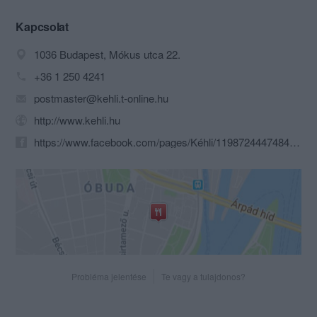
Kapcsolat
1036 Budapest, Mókus utca 22.
+36 1 250 4241
postmaster@kehli.t-online.hu
http://www.kehli.hu
https://www.facebook.com/pages/Kéhli/119872444748496?ref=br_rs&id=119872444748496&sk
Probléma jelentése
Te vagy a tulajdonos?