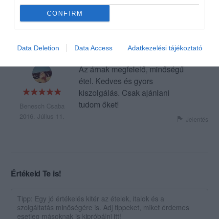
Jelentés
CONFIRM
Szepesszentgyörgyi Edit
2016. Szeptember 11.
Data Deletion
Data Access
Adatkezelési tájékoztató
Az árnak megfelelő, minőségű
étel. Kedves és gyors
kiszolgálás. Csak ajánlani
tudom őket!
Benesch Csaba
2016. Július 11.
Jelentés
Értékeld Te is!