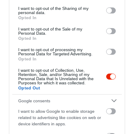
services and may gather and store information including but
not limited to your visit or usage behaviour. You may click to
I want to opt-out of the Sharing of my
personal data.
Értékelések
Értékeld Te is
grant or deny consent to Google and its third-party tags to
Opted In
use your data for below specified purposes in below Google
consent section.
5
6
I want to opt-out of the Sale of my
5.0
Personal Data.
4
0
Opted In
3
0
I want to opt-out of processing my
2
0
Personal Data for Targeted Advertising.
1
Opted In
0
Összesen 6
I want to opt-out of Collection, Use,
Retention, Sale, and/or Sharing of my
Personal Data that Is Unrelated with the
Purposes for which it was collected.
Opted Out
Régóta visszajárók vagyunk,
Google consents
mindig kapunk a jó étel mellé
jó szót is! Köszönjük
I want to allow Google to enable storage
Scha Mo
related to advertising like cookies on web or
Jelentés
2017. Március 19.
device identifiers in apps.