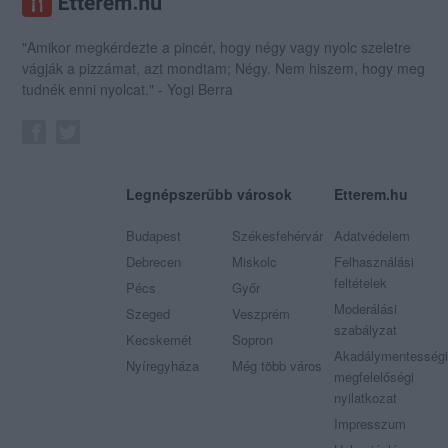
"Amikor megkérdezte a pincér, hogy négy vagy nyolc szeletre
vágják a pizzámat, azt mondtam; Négy. Nem hiszem, hogy meg
tudnék enni nyolcat." - Yogi Berra
Legnépszerűbb városok
Etterem.hu
Budapest
Székesfehérvár
Adatvédelem
Debrecen
Miskolc
Felhasználási
feltételek
Pécs
Győr
Moderálási
Szeged
Veszprém
szabályzat
Kecskemét
Sopron
Akadálymentességi
Nyíregyháza
Még több város
megfelelőségi
nyilatkozat
Impresszum