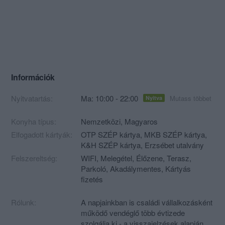
Információk
Nyitvatartás:
Ma: 10:00 - 22:00
Mutass többet
Nyitva
Konyha típus:
Nemzetközi
,
Magyaros
Elfogadott kártyák:
OTP SZÉP kártya, MKB SZÉP kártya,
K&H SZÉP kártya, Erzsébet utalvány
Felszereltség:
WIFI, Melegétel, Élőzene, Terasz,
Parkoló, Akadálymentes, Kártyás
fizetés
Rólunk:
A napjainkban is családi vállalkozásként
működő vendéglő több évtizede
szolgálja ki - a visszajelzések alapján