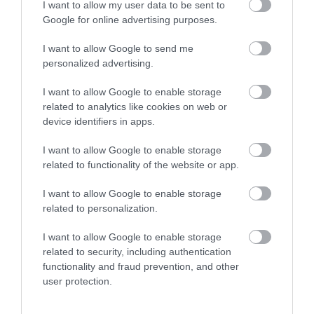
I want to allow my user data to be sent to
Google for online advertising purposes.
Nagyon kedves ,családias
I want to allow Google to send me
hangulatú kisvendéglő.A
personalized advertising.
konyhája kiváló,mindenkinek
csak ajánlani tudom!
Aniko Czverencz
I want to allow Google to enable storage
2017. Március 11.
Jelentés
related to analytics like cookies on web or
device identifiers in apps.
I want to allow Google to enable storage
Szuper!!!!!!!!! F.A.
related to functionality of the website or app.
Jelentés
I want to allow Google to enable storage
related to personalization.
Fürjes András
2016. November 4.
I want to allow Google to enable storage
related to security, including authentication
functionality and fraud prevention, and other
user protection.
Nekem Kazinczy kedvence a
kedvencem!