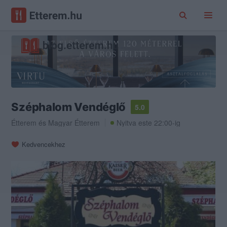
Széphalom Vendéglő
5.0
Étterem
és
Magyar Étterem
Nyitva este 22:00-ig
Kedvencekhez