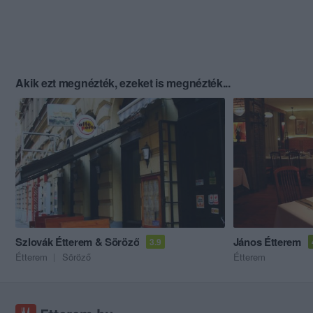
Akik ezt megnézték, ezeket is megnézték...
Szlovák Étterem & Söröző
János Étterem
3.9
Étterem
Söröző
Étterem