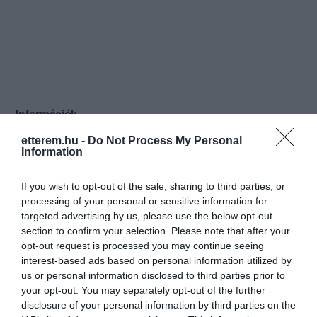
Információk
etterem.hu -
Do Not Process My Personal
Nyitvatartás:
Ma: 08:00 - 20:00
Mutass többet
Information
Konyha típus:
Nemzetközi
,
Magyaros
If you wish to opt-out of the sale, sharing to third parties, or
Elfogadott kártyák:
OTP SZÉP kártya, MKB SZÉP kártya,
processing of your personal or sensitive information for
K&H SZÉP kártya, Erzsébet utalvány
targeted advertising by us, please use the below opt-out
Felszereltség:
Melegétel, Kártyás fizetés
section to confirm your selection. Please note that after your
opt-out request is processed you may continue seeing
Rólunk:
8 FÉLE SÜLTES TÁL
interest-based ads based on personal information utilized by
KISKAKAS VENDÉGLŐ·FRIDAY,
us or personal information disclosed to third parties prior to
JANUARY 25, 2019
your opt-out. You may separately opt-out of the further
Kedves Vendégeink!
disclosure of your personal information by third parties on the
Mutass többet