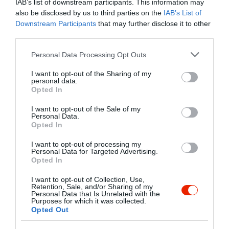
A kínálatban a tradicionális magyaros
IAB’s list of downstream participants. This information may
ételek találhatok.
also be disclosed by us to third parties on the
IAB’s List of
Cím: Rácalmás, Hóvirág utca 1.
Downstream Participants
that may further disclose it to other
Telefon: 06-25/440-185, 06-30/263-6445
Kapcsolat
third parties.
Email: kiskakasvendeglo@citromail.hu
Please note that this website/app uses one or more Google
2459 Rácalmás, Hóvirág u 1.
Nyitvatartás: Hétfőtől-Szombatig 9-20
Personal Data Processing Opt Outs
services and may gather and store information including but
VASÁRNAP ZÁRVA
+36 25 440 185
not limited to your visit or usage behaviour. You may click to
I want to opt-out of the Sharing of my
Hétvégére, születésnapokra,
personal data.
grant or deny consent to Google and its third-party tags to
http://kiskakasvendeglo.hu
rendezvényekre válogasson kedvező
Opted In
use your data for below specified purposes in below Google
áru közkedvelt családi tálainkból, hogy a
fb.com/Kiskakas-Vend%C3%A9gl%C5%91-168319059928468/
consent section.
vendégvárás vagy az ünnep önnek is a
I want to opt-out of the Sale of my
Personal Data.
pihenésről szóljon. Miért töltene órákat
Opted In
vásárlással, főzéssel ha ezt az időt
kellemesen is eltöltheti? Amennyiben
I want to opt-out of processing my
tálaink között nem talál megfelelőt Á la
Personal Data for Targeted Advertising.
Opted In
Carte étlapunkon személyre szabott
megrendelést is felveszünk
I want to opt-out of Collection, Use,
Étlapunkon található ételeinket és a
Retention, Sale, and/or Sharing of my
Personal Data that Is Unrelated with the
menüt is házhoz szállítjuk!
Probléma jelentése
Te vagy a tulajdonos?
Purposes for which it was collected.
Opted Out
Kiszállítás hétfőtől szombatig: 11:00 -
20:00-ig. A menüt reggel 8 órától már