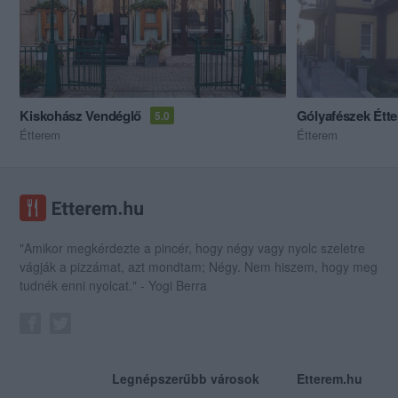
Kiskohász Vendéglő
Gólyafészek Étt
5.0
Étterem
Étterem
"Amikor megkérdezte a pincér, hogy négy vagy nyolc szeletre
vágják a pizzámat, azt mondtam; Négy. Nem hiszem, hogy meg
tudnék enni nyolcat." - Yogi Berra
Legnépszerűbb városok
Etterem.hu