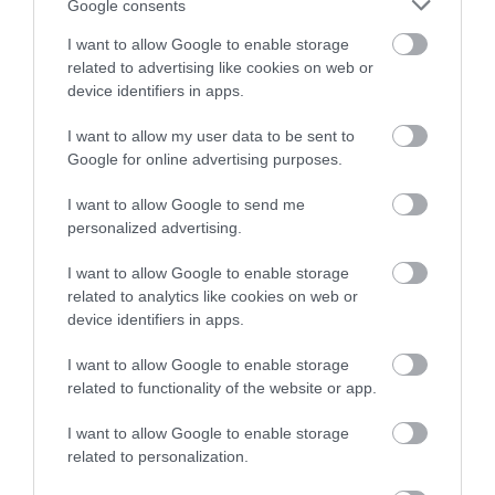
Google consents
megrendelheti telefonon: 06-25/440-185,
06-30/263-6445. A menüvel kapcsolatos
I want to allow Google to enable storage
rendeléseket 9:30-ig leadott
related to advertising like cookies on web or
megrendelés esetén 10:00-12:00 között
device identifiers in apps.
szállítjuk ki, míg a 9:30 után leadott
megrendeléseket 12:00 és 14:00 közötti
I want to allow my user data to be sent to
időpontban szállítjuk házhoz!
Google for online advertising purposes.
Az ételeket melegen szállítjuk,
elkészítésük jellegüktől függően
I want to allow Google to send me
különböző időt vehet igénybe, melyhez
personalized advertising.
adódik, a szállítás ideje is. Kérjük erről
megrendelése leadásánál, kérjen
I want to allow Google to enable storage
tájékoztatást. Ételeink allergén
related to analytics like cookies on web or
anyagokat tartalmazhatnak, melyről,
device identifiers in apps.
kérésére tájékoztatást adunk. /Allergén
I want to allow Google to enable storage
anyagok pl: tej, tojás, liszt, stb./
related to functionality of the website or app.
I want to allow Google to enable storage
related to personalization.