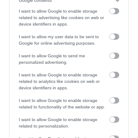
Google consents
I want to allow Google to enable storage
related to advertising like cookies on web or
2018.karácsonyakor
device identifiers in apps.
fenomenalis halászlét ettünk-
I want to allow my user data to be sent to
de minden ételük nagyon
Google for online advertising purposes.
finom.A Soproni kékfrankos
Bartane Marika
ITT a kedvencem.Sopronban
2018. December 23.
I want to allow Google to send me
jártunkkor mindig itt
personalized advertising.
eszünk!Nagyon kedves,
I want to allow Google to enable storage
udvarias-de mégsem tolakodó
related to analytics like cookies on web or
a kiszolgálás!!
device identifiers in apps.
Jelentés
I want to allow Google to enable storage
related to functionality of the website or app.
A bejáratnál erdélyi napokat
I want to allow Google to enable storage
hirdettek.
related to personalization.
Juhtúróba göngyölt puliszkát