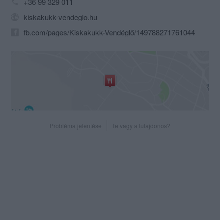
+36 99 329 011
kiskakukk-vendeglo.hu
fb.com/pages/Kiskakukk-Vendéglő/149788271761044
Probléma jelentése
Te vagy a tulajdonos?