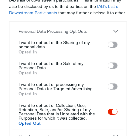
IAB’s list of downstream participants. This information may
also be disclosed by us to third parties on the
IAB’s List of
Összesen 6
Downstream Participants
that may further disclose it to other
third parties.
Please note that this website/app uses one or more Google
Personal Data Processing Opt Outs
A napi menü ízletes és finom a
services and may gather and store information including but
kiszolgálás kedves udvarias
not limited to your visit or usage behaviour. You may click to
I want to opt-out of the Sharing of my
personal data.
grant or deny consent to Google and its third-party tags to
nekünk a kedvenc éttermünk
Opted In
use your data for below specified purposes in below Google
mely hangulatos szép hely
Horváth Marika
consent section.
I want to opt-out of the Sale of my
kiváló árakkal és kedves
2021. Augusztus 25.
Personal Data.
közvetlen a személyzet!
Opted In
Jelentés
I want to opt-out of processing my
Personal Data for Targeted Advertising.
Opted In
A napi menü ízletes, finom
I want to opt-out of Collection, Use,
Retention, Sale, and/or Sharing of my
volt. Máskor is betérünk, ha
Personal Data that Is Unrelated with the
Purposes for which it was collected.
arra járunk.
Opted Out
Dovalovszki Éva
Jelentés
2019. Augusztus 4.