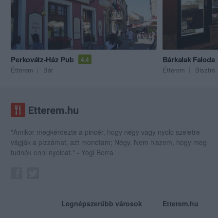
Perkovátz-Ház Pub
Bárkalak Faloda
4.4
Étterem
Bár
Étterem
Bisztró
"Amikor megkérdezte a pincér, hogy négy vagy nyolc szeletre
vágják a pizzámat, azt mondtam; Négy. Nem hiszem, hogy meg
tudnék enni nyolcat." - Yogi Berra
Legnépszerűbb városok
Etterem.hu