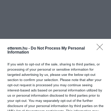
etterem.hu -
Do Not Process My Personal
Information
If you wish to opt-out of the sale, sharing to third parties, or
processing of your personal or sensitive information for
Értékelések
Értékeld Te is
targeted advertising by us, please use the below opt-out
section to confirm your selection. Please note that after your
5
5
opt-out request is processed you may continue seeing
4.5
interest-based ads based on personal information utilized by
4
0
us or personal information disclosed to third parties prior to
3
0
your opt-out. You may separately opt-out of the further
2
1
disclosure of your personal information by third parties on the
1
0