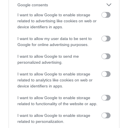
elhelyezés
Google consents
Éttermünkben lehetőség van
I want to allow Google to enable storage
gyermekzsúrokat rendezni(név- és
related to advertising like cookies on web or
születésnap,farsang stb). A gyermekek
device identifiers in apps.
mindig felügyelet mellett tölthetnek el
egy kellemes délutánt az erre az
I want to allow my user data to be sent to
alkalomra feldíszített éttermünkben.
Google for online advertising purposes.
I want to allow Google to send me
Vendéglőnkben péntek,, szombat és
personalized advertising.
vasárnap különleges, de egyszerű
menükkel várjuk az ebédelni vágyókat,
I want to allow Google to enable storage
12:00 órától 17:00 óráig. A menü áraink
related to analytics like cookies on web or
már 890 Ft-tól kezdődnek,,
device identifiers in apps.
természetesen gyermek adag is
kapható. Kisgyermekeknek ajándékkal
I want to allow Google to enable storage
kedveskedünk..
related to functionality of the website or app.
I want to allow Google to enable storage
related to personalization.