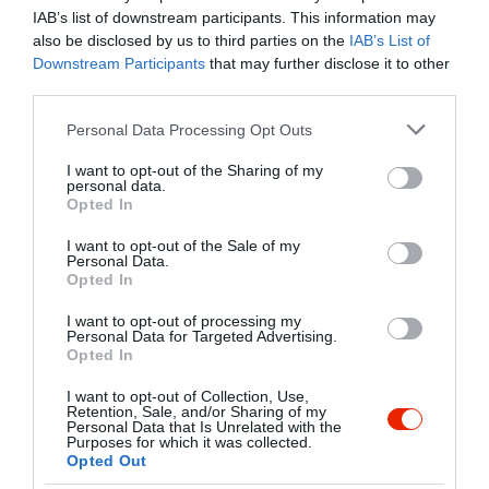
mulatós hangulatú muzsikálás veszi
IAB’s list of downstream participants. This information may
kezdetét hajnal 2:00 óráig. Zenekarunk
also be disclosed by us to third parties on the
IAB’s List of
igényes és a 20-as évektől napjainkig
Downstream Participants
that may further disclose it to other
Kapcsolat
terjed a repertoárjuk..
third parties.
3232 Mátrafüred, Üdülősor utca 59/A.
Please note that this website/app uses one or more Google
Personal Data Processing Opt Outs
Számunkra a legfontosabb, hogy
+36 30 903 6378
services and may gather and store information including but
vendégeink barátságos és otthonos
not limited to your visit or usage behaviour. You may click to
I want to opt-out of the Sharing of my
info@koborlovendeglo.hu
környezetben tölthessenek el egy
personal data.
grant or deny consent to Google and its third-party tags to
kellemes délutánt, estét.
Opted In
http://www.koborlovendeglo.hu
use your data for below specified purposes in below Google
consent section.
https://www.facebook.com/koborlovendeglo
I want to opt-out of the Sale of my
Vállaljuk esküvök, születésnapok,
Personal Data.
vállalati-üzleti rendezvények teljes körü
Opted In
lebonyolítását.
Különleges kéréseikkel is bátran
I want to opt-out of processing my
Personal Data for Targeted Advertising.
forduljanak hozzánk!
Opted In
Akadálymentes parkolási lehetöség
I want to opt-out of Collection, Use,
Légkondicionált helyiségek
Retention, Sale, and/or Sharing of my
Personal Data that Is Unrelated with the
Állandó céges partnereinknek banki
Purposes for which it was collected.
Probléma jelentése
Te vagy a tulajdonos?
átutalással történő fizetés
Opted Out
Panziónkban való kedvezményes