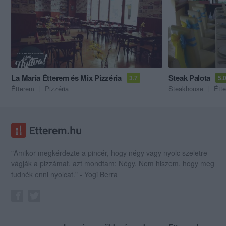
La Maria Étterem és Mix Pizzéria
Steak Palota
3.7
5.
Étterem
Pizzéria
Steakhouse
Étt
"Amikor megkérdezte a pincér, hogy négy vagy nyolc szeletre
vágják a pizzámat, azt mondtam; Négy. Nem hiszem, hogy meg
tudnék enni nyolcat." - Yogi Berra