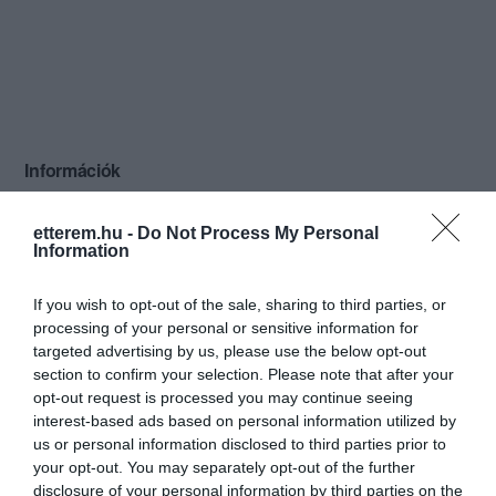
Információk
Nyitvatartás:
Ma: 12:00 - 17:00
Mutass többet
etterem.hu -
Do Not Process My Personal
Information
Konyha típus:
Nemzetközi
,
Magyaros
Elfogadott kártyák:
If you wish to opt-out of the sale, sharing to third parties, or
Felszereltség:
WIFI, Melegétel, Élőzene, Terasz,
processing of your personal or sensitive information for
Parkoló, Kártyás fizetés
targeted advertising by us, please use the below opt-out
section to confirm your selection. Please note that after your
Rólunk:
Jelen pillanatban azon kevesek közé
opt-out request is processed you may continue seeing
tartozunk,, ahol hétvégenként vacsora
interest-based ads based on personal information utilized by
közben kellemes,halk élőzenével
us or personal information disclosed to third parties prior to
(20:00-tól) kényeztetjük a hozzánk
your opt-out. You may separately opt-out of the further
Mutass többet
betérőket. Este, 22:00 után igazi
disclosure of your personal information by third parties on the