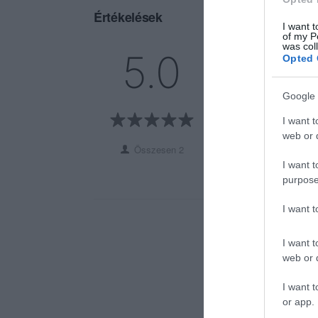
Értékelések
I want t
of my P
was col
5
2
5.0
Opted 
4
0
3
0
Google 
2
0
I want t
1
0
web or d
Összesen 2
I want t
purpose
I want 
I want t
web or d
I want t
or app.