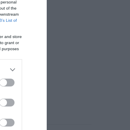
 personal
out of the
 downstream
B’s List of
er and store
to grant or
ed purposes