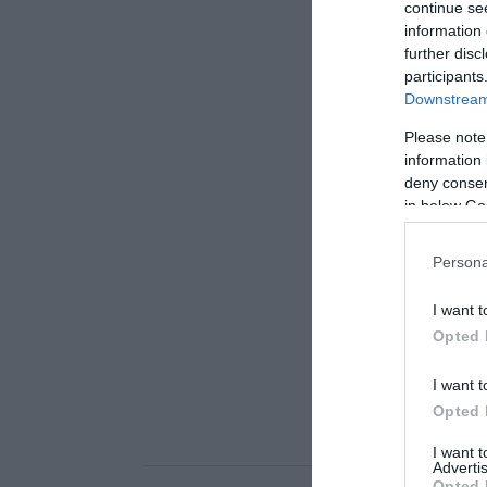
continue se
information 
further disc
participants
Downstream 
Please note
information 
deny consent
in below Go
Persona
I want t
Opted 
I want t
Opted 
I want 
Advertis
Opted 