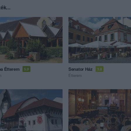
ék...
pa Étterem
Senator Ház
5.0
3.8
m
Étterem