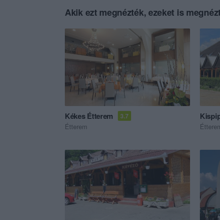
Akik ezt megnézték, ezeket is megnézt
Kékes Étterem
Kispi
3.7
Étterem
Éttere