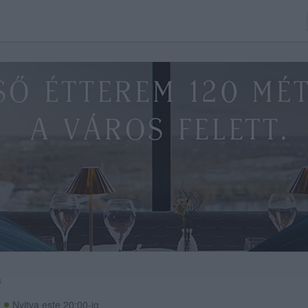
s
Nyitva este 20:00-ig