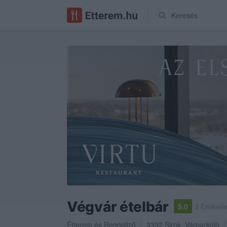
Keresés
Végvár ételbár
5.0
2 Értékelé
Étterem
és
Reggeliző
3332
Sirok
,
Várparkoló