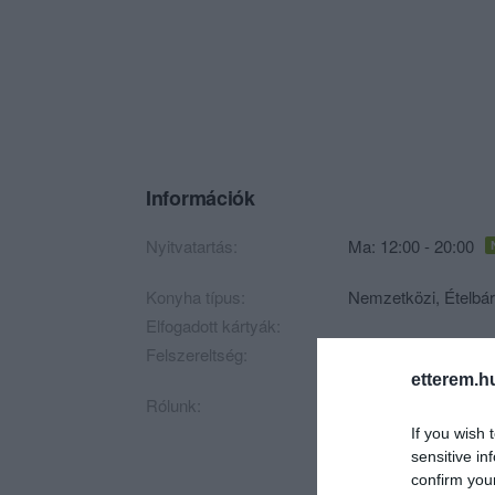
Információk
Nyitvatartás:
Ma: 12:00 - 20:00
Konyha típus:
Nemzetközi
,
Ételbár
Elfogadott kártyák:
Felszereltség:
Melegétel, Terasz, 
etterem.h
Rólunk:
A Végvár Ételbár a si
ajándékbolt és keré
If you wish 
sensitive in
confirm you