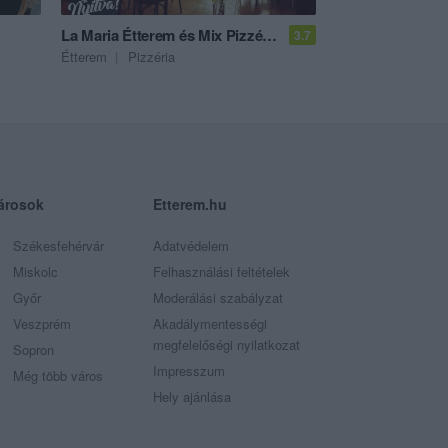
La Maria Étterem és Mix Pizzéria
3.7
Étterem
Pizzéria
árosok
Etterem.hu
Székesfehérvár
Adatvédelem
Miskolc
Felhasználási feltételek
Győr
Moderálási szabályzat
Veszprém
Akadálymentességi
megfelelőségi nyilatkozat
Sopron
Impresszum
Még több város
Hely ajánlása