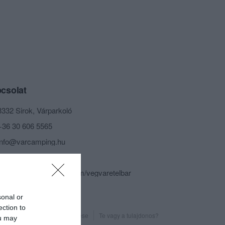
csolat
3332 Sirok, Várparkoló
+36 30 606 5565
info@varcamping.hu
http://vegvaretelbar.hu/
https://www.facebook.com/vegvaretelbar
sonal or
ection to
Probléma jelentése
Te vagy a tulajdonos?
ou may