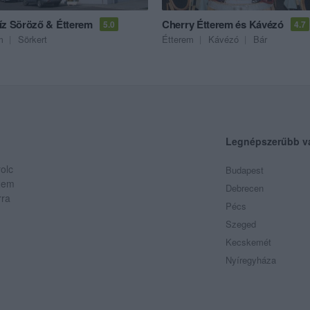
íz Söröző & Étterem
Cherry Étterem és Kávézó
5.0
4.7
m
Sörkert
Étterem
Kávézó
Bár
Legnépszerűbb v
olc
Budapest
 Nem
Debrecen
rra
Pécs
Szeged
Kecskemét
Nyíregyháza