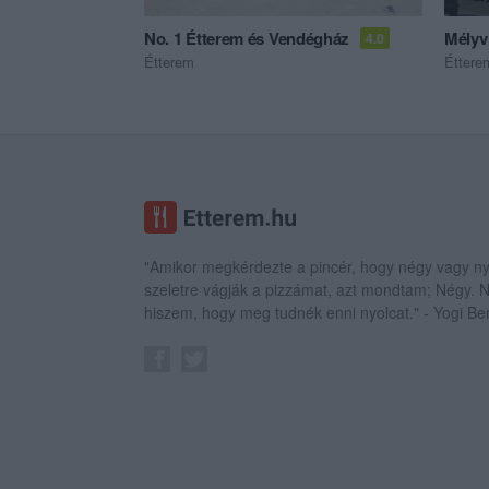
No. 1 Étterem és Vendégház
Mélyv
4.0
Étterem
Éttere
"Amikor megkérdezte a pincér, hogy négy vagy ny
szeletre vágják a pizzámat, azt mondtam; Négy.
hiszem, hogy meg tudnék enni nyolcat." - Yogi Be