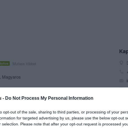
Kap
Mutass többet
Nyitva
,
Magyaros
Parkoló
u -
Do Not Process My Personal Information
roki vár alatt található. Az éttermi szolgáltatásokon kívül
kpárkölcsönző áll Vendégeink rendelkezésére.
to opt-out of the sale, sharing to third parties, or processing of your per
formation for targeted advertising by us, please use the below opt-out s
r selection. Please note that after your opt-out request is processed y