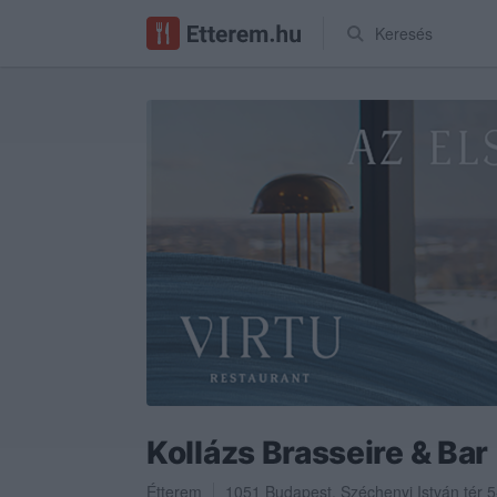
Keresés
Kollázs Brasseire & Bar
Étterem
1051
Budapest
,
Széchenyi István tér 5