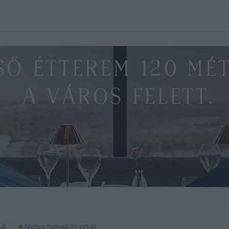
-6.
Nyitva hajnali 01:00-ig