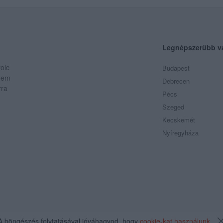
Legnépszerűbb v
olc
Budapest
 Nem
Debrecen
rra
Pécs
Szeged
Kecskemét
Nyíregyháza
A böngészés folytatásával jóváhagyod, hogy
cookie-kat használunk
.