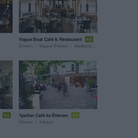
Vogue Boat Café & Restaurant
4.8
Étterem
Magyar Étterem
Mediterrán Étterem
Ypsilon Café és Étterem
4.5
3.9
Étterem
Kávézó