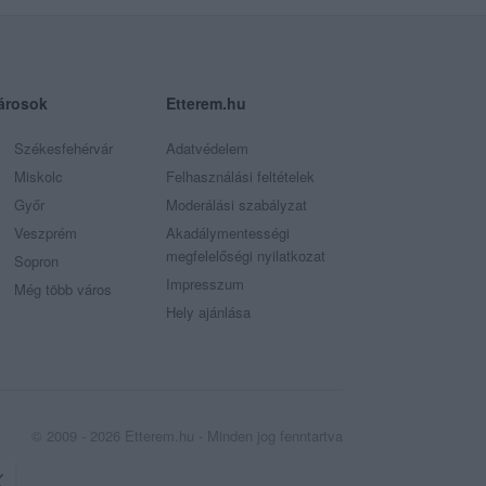
árosok
Etterem.hu
Székesfehérvár
Adatvédelem
Miskolc
Felhasználási feltételek
Győr
Moderálási szabályzat
Veszprém
Akadálymentességi
megfelelőségi nyilatkozat
Sopron
Impresszum
Még több város
Hely ajánlása
© 2009 - 2026 Etterem.hu - Minden jog fenntartva