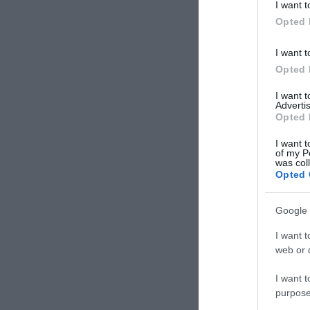
I want t
Opted 
I want t
Opted 
I want 
Advertis
Opted 
I want t
of my P
was col
Opted 
Google 
I want t
web or d
I want t
purpose