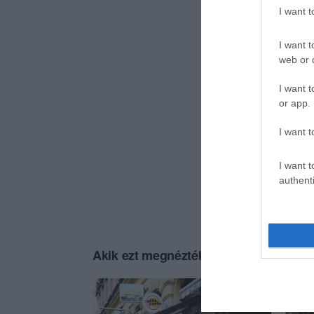
I want 
I want t
web or d
I want t
or app.
I want t
I want t
authenti
Akik ezt megnézték, ezeket is megnézt