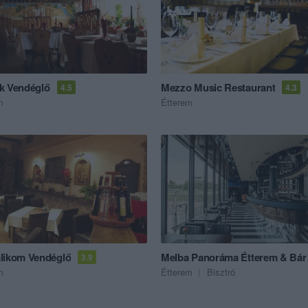
k Vendéglő
Mezzo Music Restaurant
4.5
4.3
m
Étterem
likom Vendéglő
Melba Panoráma Étterem & Bár
3.9
m
Étterem
Bisztró