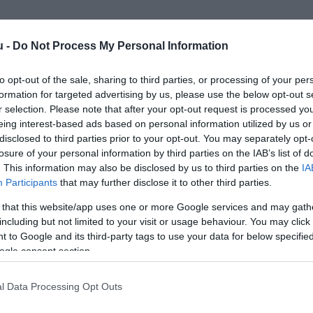
u -
Do Not Process My Personal Information
to opt-out of the sale, sharing to third parties, or processing of your per
formation for targeted advertising by us, please use the below opt-out s
r selection. Please note that after your opt-out request is processed y
Kap
eing interest-based ads based on personal information utilized by us or
disclosed to third parties prior to your opt-out. You may separately opt-
losure of your personal information by third parties on the IAB’s list of
Mutass többet
Nyitva
. This information may also be disclosed by us to third parties on the
IA
Participants
that may further disclose it to other third parties.
 that this website/app uses one or more Google services and may gath
including but not limited to your visit or usage behaviour. You may click 
ártyás fizetés
 to Google and its third-party tags to use your data for below specifi
ogle consent section.
l Data Processing Opt Outs