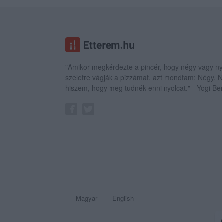
"Amikor megkérdezte a pincér, hogy négy vagy ny
szeletre vágják a pizzámat, azt mondtam; Négy.
hiszem, hogy meg tudnék enni nyolcat." - Yogi Be
Magyar
English