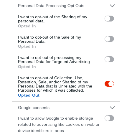
2
1
Please note that this website/app uses one or more Google
Personal Data Processing Opt Outs
1
2
services and may gather and store information including but
not limited to your visit or usage behaviour. You may click to
I want to opt-out of the Sharing of my
Összesen 9
personal data.
grant or deny consent to Google and its third-party tags to
Opted In
use your data for below specified purposes in below Google
consent section.
I want to opt-out of the Sale of my
Personal Data.
Kis adag étel, bár nem is baj,
Opted In
mert a 'borjúmáj' ehetetlen
I want to opt-out of processing my
volt. Ketten is azt kértünk a
Personal Data for Targeted Advertising.
társaságból. Nem lehetett
Opted In
Budai Anita
elvágni a májat, kívül fekete,
2020. Március 7.
I want to opt-out of Collection, Use,
belül véres volt. Undorító.
Retention, Sale, and/or Sharing of my
Personal Data that Is Unrelated with the
Mivel éhesek maradtunk,
Purposes for which it was collected.
szerettünk volna desszertet,
Opted Out
de a felszolgálók meg sem
Google consents
kérdezték, hogy kérünk-e még
valamit. Olyan nagy a zaj,
I want to allow Google to enable storage
hogy egymást se lehet hallani.
related to advertising like cookies on web or
Soha többet, nagy csalódás.
device identifiers in apps.