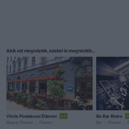
Akik ezt megnézték, ezeket is megnézték...
Vörös Postakocsi Étterem
Ba Bar Bistro
4.2
5
Magyar Étterem
Étterem
Bár
Étterem
B