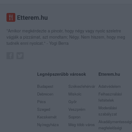
"Amikor megkérdezte a pincér, hogy négy vagy nyolc szeletre
vágják a pizzámat, azt mondtam; Négy. Nem hiszem, hogy meg
tudnék enni nyolcat." - Yogi Berra
Legnépszerűbb városok
Etterem.hu
Budapest
Székesfehérvár
Adatvédelem
Debrecen
Miskolc
Felhasználási
feltételek
Pécs
Győr
Moderálási
Szeged
Veszprém
szabályzat
Kecskemét
Sopron
Akadálymentességi
Nyíregyháza
Még több város
megfelelőségi