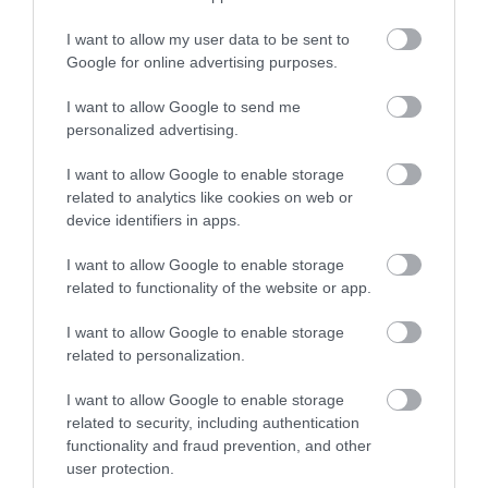
Jelentés
I want to allow my user data to be sent to
Google for online advertising purposes.
I want to allow Google to send me
Én szeretem,hangulatos,lehet
personalized advertising.
parkolni előtte,finom a
kaja,nem nagy adagok,de
I want to allow Google to enable storage
ízletes. Különleges a
Kocsis Bea
related to analytics like cookies on web or
választék,sokféle pia is
2019. Január 5.
device identifiers in apps.
van.Igényeseknek való.Nem
I want to allow Google to enable storage
olcsó,de kibírható.
related to functionality of the website or app.
Jelentés
I want to allow Google to enable storage
related to personalization.
This is not a good restaurant :
I want to allow Google to enable storage
fries are tasteless, servers are
related to security, including authentication
a bunch of inefficient
functionality and fraud prevention, and other
youngster and actually prices
user protection.
alexandra freundlich