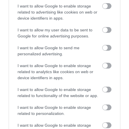
ezért nem árt előre asztalt
I want to allow Google to enable storage
foglalni. Közvetlenül előtte
related to advertising like cookies on web or
kevés a parkolóhely, de 20-30
device identifiers in apps.
méterrel arrébb a Hősök terén
I want to allow my user data to be sent to
bőven van parkolási
Google for online advertising purposes.
lehetőség.
Jelentés
I want to allow Google to send me
personalized advertising.
I want to allow Google to enable storage
Én még sosem csalódtam.
related to analytics like cookies on web or
Rendszeres vendég vagyok
device identifiers in apps.
és szeretek mindent
I want to allow Google to enable storage
kipróbálni. Ötletes jóízű ételek,
Molnár István
related to functionality of the website or app.
gyors udvarias kiszolgálás,
2018. Szeptember 10.
szép környezet. Mindenkinek
I want to allow Google to enable storage
ajánlom. Molnár István.
related to personalization.
Jelentés
I want to allow Google to enable storage