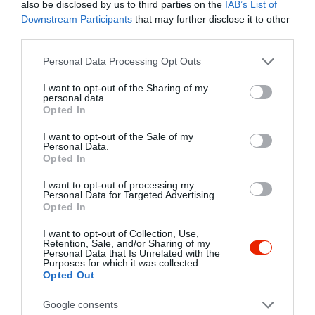
also be disclosed by us to third parties on the
IAB’s List of
éreztük magunkat, köszönet
Downstream Participants
that may further disclose it to other
érte! Ágoston
third parties.
Jelentés
Please note that this website/app uses one or more Google
Personal Data Processing Opt Outs
services and may gather and store information including but
not limited to your visit or usage behaviour. You may click to
I want to opt-out of the Sharing of my
personal data.
grant or deny consent to Google and its third-party tags to
Rendkívül hangulatos hely,
Opted In
use your data for below specified purposes in below Google
főleg a télikert rész a hatalmas
consent section.
I want to opt-out of the Sale of my
pálmával. Eddig csak hideg
Personal Data.
időben jártunk ott, reméljük az
Opted In
M. Sándor
idén a kerthelyiséget is ki
2020. Február 13.
I want to opt-out of processing my
tudjuk próbálni.
Personal Data for Targeted Advertising.
A személyzet nagyon kedves
Opted In
és udvarias. Az ételek
I want to opt-out of Collection, Use,
finomak, az adagok
Retention, Sale, and/or Sharing of my
Personal Data that Is Unrelated with the
bőségesek. A cukrászdát is
Purposes for which it was collected.
érdemes meglátogatni. :)
Opted Out
Hét végén (nyilván nem
Google consents
véletlenül) sokan vannak,