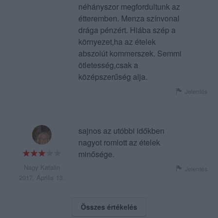
néhányszor megfordultunk az
étteremben. Menza színvonal
drága pénzért. Hiába szép a
környezet,ha az ételek
abszolút kommerszek. Semmi
ötletesség,csak a
középszerűség alja.
Jelentés
sajnos az utóbbi időkben
nagyot romlott az ételek
minősége.
Nagy Katalin
Jelentés
2017. Április 13.
Összes értékelés