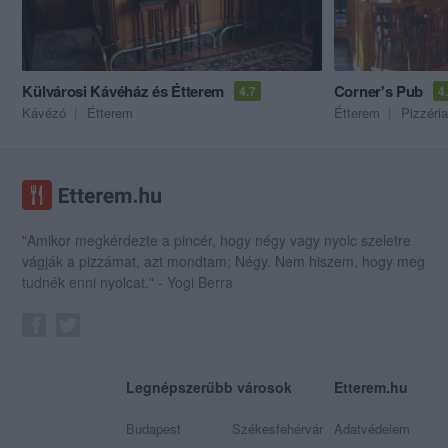
Külvárosi Kávéház és Étterem
Corner's Pub
4.7
4
Kávézó
Étterem
Étterem
Pizzéria
"Amikor megkérdezte a pincér, hogy négy vagy nyolc szeletre
vágják a pizzámat, azt mondtam; Négy. Nem hiszem, hogy meg
tudnék enni nyolcat." - Yogi Berra
Legnépszerűbb városok
Etterem.hu
Budapest
Székesfehérvár
Adatvédelem