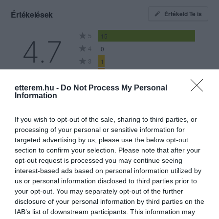
Értékelések
Értékeld Te is
5
15
4.7
4
0
3
1
2
1
1
0
etterem.hu -
Do Not Process My Personal
Information
Összesen 17
If you wish to opt-out of the sale, sharing to third parties, or
processing of your personal or sensitive information for
targeted advertising by us, please use the below opt-out
Ünnepelni jöttünk, és teljes
section to confirm your selection. Please note that after your
siker lett. Gombás mártásban
opt-out request is processed you may continue seeing
szüzérme isteni, a
interest-based ads based on personal information utilized by
parmezánosan rántott csirke
us or personal information disclosed to third parties prior to
Ágoston Péter
ragyogó volt. Hibátlan és
your opt-out. You may separately opt-out of the further
2022. December 6.
disclosure of your personal information by third parties on the
udvarias kiszolgálás, nagyon
IAB’s list of downstream participants. This information may
barátságos környezet. Istenien