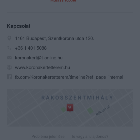
éttermünk télikertje. Étlapunkon a
nemzetközi, valamint a magyaros
konyha ízei mellett a reformkonyha
különlegességei is megtalálhatóak.
Kapcsolat
Céges rendezvények, üzleti
1161 Budapest, Szentkorona utca 120.
megbeszélések, vagy családi
összejövetelekre készített egyéni
+36 1 401 5088
ajánlatunk az egyszerűtől a több
koronakert@t-online.hu
fogásos összeállításokon át, a
svédasztalos fogadásig terjed.
www.koronakertetterem.hu
fb.com/Koronakertetterem/timeline?ref=page_internal
Probléma jelentése
Te vagy a tulajdonos?