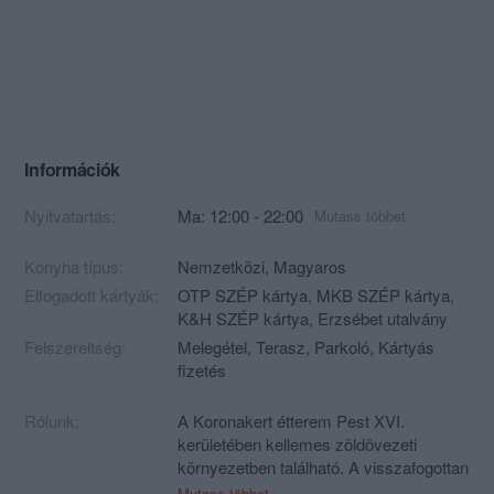
Információk
Nyitvatartás:
Ma: 12:00 - 22:00
Mutass többet
Konyha típus:
Nemzetközi
,
Magyaros
Elfogadott kártyák:
OTP SZÉP kártya, MKB SZÉP kártya,
K&H SZÉP kártya, Erzsébet utalvány
Felszereltség:
Melegétel, Terasz, Parkoló, Kártyás
fizetés
Rólunk:
A Koronakert étterem Pest XVI.
kerületében kellemes zöldövezeti
környezetben található. A visszafogottan
elegáns környezet különleges színfoltja
Mutass többet