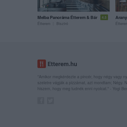
Melba Panoráma Étterem & Bár
Aranyt
4.5
Étterem
Bisztró
Éttere
"Amikor megkérdezte a pincér, hogy négy vagy ny
szeletre vágják a pizzámat, azt mondtam; Négy.
hiszem, hogy meg tudnék enni nyolcat." - Yogi Be