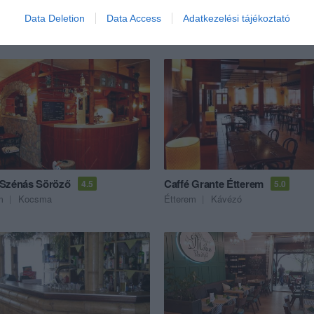
Data Deletion
Data Access
Adatkezelési tájékoztató
ék...
Szénás Söröző
Caffé Grante Étterem
4.5
5.0
m
Kocsma
Étterem
Kávézó