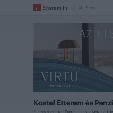
Keresés
Kostel Étterem és Panz
Étterem
és
Magyar Étterem
2517
Kesztölc
,
Kla