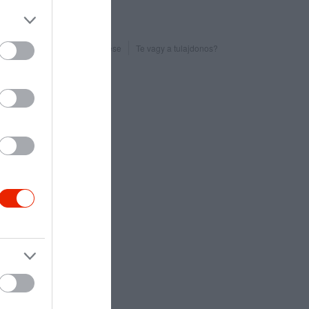
Probléma jelentése
Te vagy a tulajdonos?