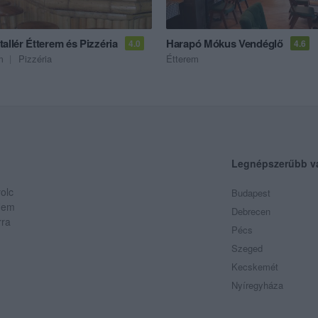
allér Étterem és Pizzéria
Harapó Mókus Vendéglő
4.0
4.6
m
Pizzéria
Étterem
Legnépszerűbb v
olc
Budapest
 Nem
Debrecen
rra
Pécs
Szeged
Kecskemét
Nyíregyháza