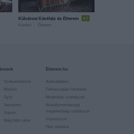
Külvárosi Kávéház és Étterem
4.7
Kávézó
Étterem
árosok
Etterem.hu
Székesfehérvár
Adatvédelem
Miskolc
Felhasználási feltételek
Győr
Moderálási szabályzat
Veszprém
Akadálymentességi
megfelelőségi nyilatkozat
Sopron
Impresszum
Még több város
Hely ajánlása