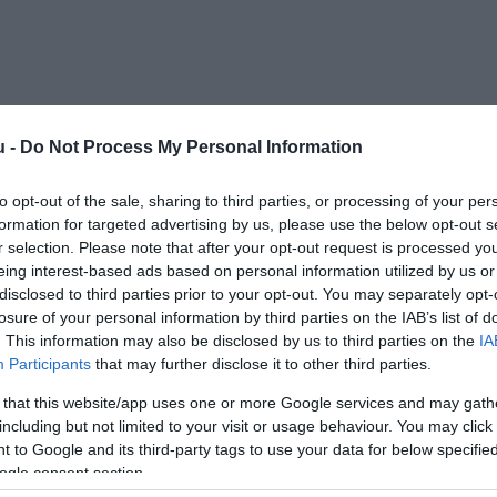
u -
Do Not Process My Personal Information
Kap
to opt-out of the sale, sharing to third parties, or processing of your per
formation for targeted advertising by us, please use the below opt-out s
utass többet
r selection. Please note that after your opt-out request is processed y
eing interest-based ads based on personal information utilized by us or
disclosed to third parties prior to your opt-out. You may separately opt-
ros
losure of your personal information by third parties on the IAB’s list of
MKB SZÉP kártya, K&H SZÉP kártya
. This information may also be disclosed by us to third parties on the
IA
asz, Parkoló, Kártyás fizetés
Participants
that may further disclose it to other third parties.
 that this website/app uses one or more Google services and may gath
és borászat hármasa egyaránt különleges helyszínt
including but not limited to your visit or usage behaviour. You may click 
 céges rendezvények számára. Legfontosabb hitvallásunk a
 to Google and its third-party tags to use your data for below specifi
vissza vendégeink fogadásában, a felszolgált ételekben
ogle consent section.
palackba zárt borokban is. Kóstoljon bele a helyi ízekkel