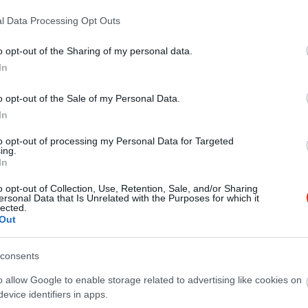
, ünnepeljen családjával vagy látogassa meg az autentikus
val!
l Data Processing Opt Outs
o opt-out of the Sharing of my personal data.
In
o opt-out of the Sale of my Personal Data.
In
to opt-out of processing my Personal Data for Targeted
ing.
In
o opt-out of Collection, Use, Retention, Sale, and/or Sharing
ersonal Data that Is Unrelated with the Purposes for which it
lected.
Out
consents
o allow Google to enable storage related to advertising like cookies on
evice identifiers in apps.