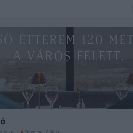
ió
strom u.
Zárva ma 12:00-ig