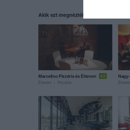
Akik ezt megnézték, ezeket is megnézt
Marcelino Pizzéria és Étterem
Nagy-
4.2
Étterem
Pizzéria
Éttere