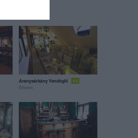
Aranysárkány Vendéglő
4.0
Étterem