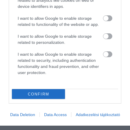
related to analytics like cookies on web or
igényes kialakítású tágas
device identifiers in apps.
belső tere van. A kiszolgálás
I want to allow Google to enable storage
udvarias, gyors, figyelmes, de
Kiss Zsuzsanna
related to functionality of the website or app.
nem zavaró. Kétszemélyes
2010. Április 19.
grill-tálat ettünk, amin halak,
I want to allow Google to enable storage
szárnyas és disznó hús is volt,
related to personalization.
nem egyhangú fűszerezéssel.
I want to allow Google to enable storage
Minden ízletes volt, amit
related to security, including authentication
kipróbáltunk. A változtatásokat
functionality and fraud prevention, and other
rugalmasan kezelték. Az ár-
user protection.
érték-arány is megfelelő. Két
személyre italokkal, kávéval
ötezer forint körüli számlát
CONFIRM
kaptunk. Elégedetten
távoztunk.
Jelentés
Data Deletion
Data Access
Adatkezelési tájékoztató