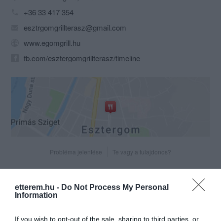
+36 33 417 354
esztrgomgrillterasz@gmail.com
www.egomgrill.hu
fb.com/esztergomgrillterasz/timeline
Probléma jelentése
Te vagy a tulajdonos?
etterem.hu -
Do Not Process My Personal
Information
If you wish to opt-out of the sale, sharing to third parties, or