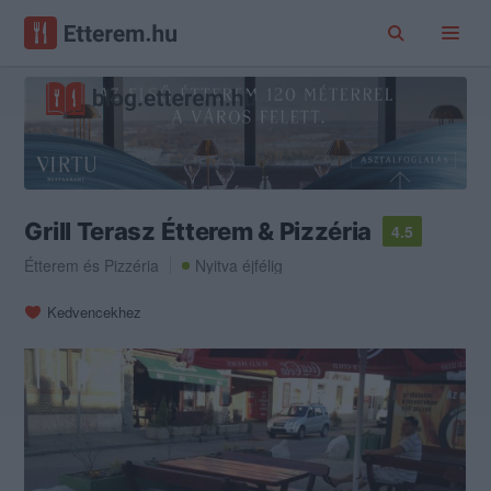
Grill Terasz Étterem & Pizzéria
4.5
Étterem
és
Pizzéria
Nyitva éjfélig
Kedvencekhez