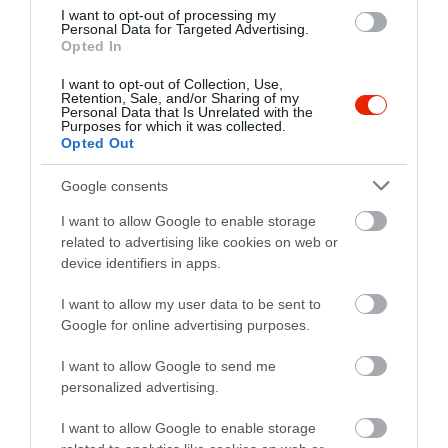
I want to opt-out of processing my
2
0
Personal Data for Targeted Advertising.
Opted In
1
0
I want to opt-out of Collection, Use,
Összesen 2
Retention, Sale, and/or Sharing of my
Personal Data that Is Unrelated with the
Purposes for which it was collected.
Opted Out
Nagyon hangulatos
Google consents
mediterrán jellegű étterem.
Kellemes volt a hangulat. A
I want to allow Google to enable storage
pincérek udvariasak és
related to advertising like cookies on web or
Vad Tímea
figyelmesek voltak. Egyedül
device identifiers in apps.
2010. Április 26.
az nem tetszett, hogy a
I want to allow my user data to be sent to
mosdóhoz le kellett menni a
Google for online advertising purposes.
kávézó részbe.
I want to allow Google to send me
Jelentés
personalized advertising.
I want to allow Google to enable storage
Nagyon hangulatos terasz, és