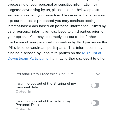
processing of your personal or sensitive information for
targeted advertising by us, please use the below opt-out
section to confirm your selection. Please note that after your
opt-out request is processed you may continue seeing
interest-based ads based on personal information utilized by
us or personal information disclosed to third parties prior to
your opt-out. You may separately opt-out of the further
disclosure of your personal information by third parties on the
IAB’s list of downstream participants. This information may
also be disclosed by us to third parties on the
IAB’s List of
Downstream Participants
that may further disclose it to other
third parties.
Please note that this website/app uses one or more Google
Personal Data Processing Opt Outs
services and may gather and store information including but
not limited to your visit or usage behaviour. You may click to
I want to opt-out of the Sharing of my
personal data.
grant or deny consent to Google and its third-party tags to
Értékelések
Értékeld Te is
Opted In
use your data for below specified purposes in below Google
consent section.
5
1
I want to opt-out of the Sale of my
4.5
Personal Data.
4
1
Opted In
3
0