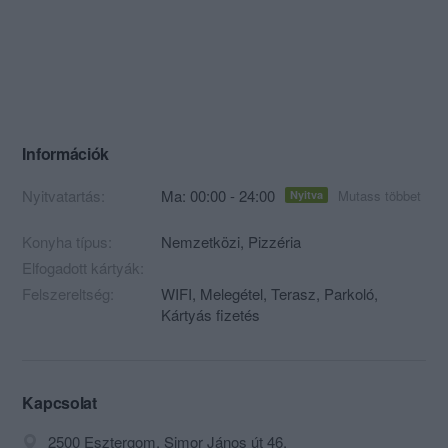
Információk
Nyitvatartás:
Ma: 00:00 - 24:00
Mutass többet
Nyitva
Konyha típus:
Nemzetközi
,
Pizzéria
Elfogadott kártyák:
Felszereltség:
WIFI, Melegétel, Terasz, Parkoló,
Kártyás fizetés
Kapcsolat
2500 Esztergom, Simor János út 46.