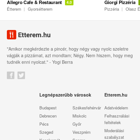
Allegro Cafe & Restaurant
Giorgi Pizzéria
4.0
Étterem
Gyorsétterem
Pizzéria
Olasz É
"Amikor megkérdezte a pincér, hogy négy vagy nyolc szeletre
vágják a pizzámat, azt mondtam; Négy. Nem hiszem, hogy meg
tudnék enni nyolcat." - Yogi Berra
Legnépszerűbb városok
Etterem.hu
Budapest
Székesfehérvár
Adatvédelem
Debrecen
Miskolc
Felhasználási
feltételek
Pécs
Győr
Moderálási
Szeged
Veszprém
szabályzat