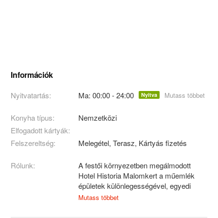
Információk
Nyitvatartás:
Ma: 00:00 - 24:00
Mutass többet
Nyitva
Konyha típus:
Nemzetközi
Elfogadott kártyák:
Felszereltség:
Melegétel, Terasz, Kártyás fizetés
Rólunk:
A festői környezetben megálmodott
Hotel Historia Malomkert a műemlék
épületek különlegességével, egyedi
stílusával és egyedülálló panorámával a
Mutass többet
Veszprémi Várra várja a pihenésre,
városnézésre érkezőket és üzleti