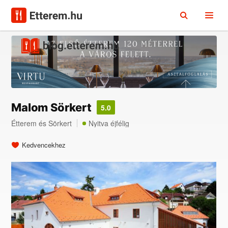
Malom Sörkert
5.0
Étterem
és
Sörkert
Nyitva éjfélig
Kedvencekhez