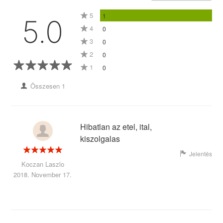
5
1
5.0
4
0
3
0
2
0
1
0
Összesen 1
Hibatlan az etel, ital,
kiszolgalas
Jelentés
Koczan Laszlo
2018. November 17.