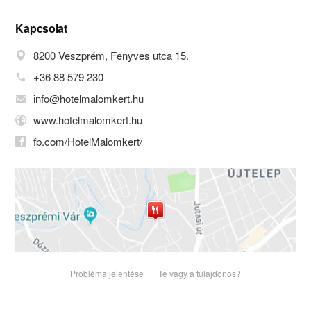
utazókat. Legyen részese nem
mindennapi élményekben
Kapcsolat
szállodánkban!
8200 Veszprém, Fenyves utca 15.
A Séd patak partján műemlék épületben
kialakított boutique hotel Veszprém
+36 88 579 230
legújabb szállodájaként szemet
info@hotelmalomkert.hu
gyönyörködtető környezetben, egyedi
szolgáltatásokkal és figyelmes
www.hotelmalomkert.hu
kiszolgálással várja a városba
fb.com/HotelMalomkert/
látogatókat.
Az eredetileg malom funkciót betöltő ház
megőrizte a múlt század hangulatát és
modern stílussal járul hozzá az élmény
kiteljesedéséhez. Minden szobánk
egyedileg berendezett, fürdőszobával,
telefonnal, minibárral, LCD TV-vel és
ingyenes WIFI kapcsolattal ellátott.
A ház rendezvényterme tökéletes
Probléma jelentése
Te vagy a tulajdonos?
otthont biztosít olyan meghitt családi
rendezvényeknek, mint esküvők,
keresztelők, vagy ballagások, és