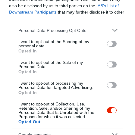
5
4.8
also be disclosed by us to third parties on the
IAB’s List of
4
1
Downstream Participants
that may further disclose it to other
3
0
third parties.
2
0
Please note that this website/app uses one or more Google
Personal Data Processing Opt Outs
1
0
services and may gather and store information including but
not limited to your visit or usage behaviour. You may click to
I want to opt-out of the Sharing of my
Összesen 6
personal data.
grant or deny consent to Google and its third-party tags to
Opted In
use your data for below specified purposes in below Google
consent section.
I want to opt-out of the Sale of my
Finom ételek, lassan
Personal Data.
Opted In
kipróbáltuk a teljes étlapot.
Amit kipróbáltunk mindet
I want to opt-out of processing my
Personal Data for Targeted Advertising.
tudjuk ajánlani. Házias ízek,
Virágh László
Opted In
odaadó vendégszeretet, alázat
2020. Augusztus 1.
a vendégek felé. Vendéglátás
I want to opt-out of Collection, Use,
Retention, Sale, and/or Sharing of my
egyik csúcsa.
Personal Data that Is Unrelated with the
Purposes for which it was collected.
Jelentés
Opted Out
Google consents