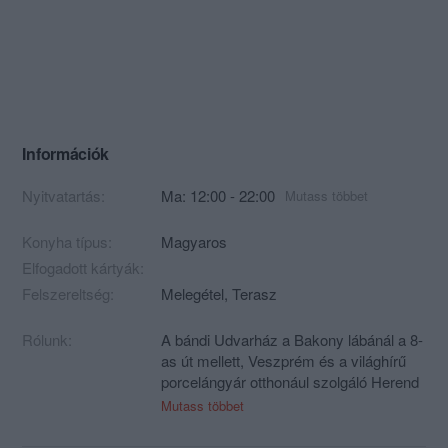
Információk
Nyitvatartás:
Ma: 12:00 - 22:00
Mutass többet
Konyha típus:
Magyaros
Elfogadott kártyák:
Felszereltség:
Melegétel, Terasz
Rólunk:
A bándi Udvarház a Bakony lábánál a 8-
as út mellett, Veszprém és a világhírű
porcelángyár otthonául szolgáló Herend
között található.
Mutass többet
A több, mint 150 éves épületbe betérve
az embernek olyan érzése támad,