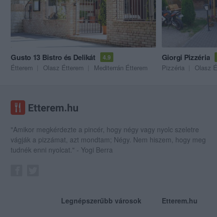
Gusto 13 Bistro és Delikát
Giorgi Pizzéria
4.9
Étterem
Olasz Étterem
Mediterrán Étterem
Pizzéria
Olasz É
"Amikor megkérdezte a pincér, hogy négy vagy nyolc szeletre
vágják a pizzámat, azt mondtam; Négy. Nem hiszem, hogy meg
tudnék enni nyolcat." - Yogi Berra
Legnépszerűbb városok
Etterem.hu