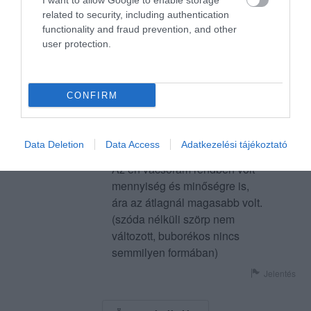
I want to allow Google to enable storage
Kerepesi Gyöngyi
related to security, including authentication
2017. Március 5.
functionality and fraud prevention, and other
user protection.
Csak egy futó látogatásra
CONFIRM
tértem be 6 óra tájban.
Bent ülő társaság áradozott a
vacsoráról, láthatóan ízlett az
Karda István
Data Deletion
Data Access
Adatkezelési tájékoztató
étel nekik.
2014. Április 6.
Az én vacsorám rendben volt
mennyiség és minőségre is,
ára az átlagnál magasabb volt.
(szóda nélküli szörp nem
változott, buborékos nincs
semmilyen formában)
Jelentés