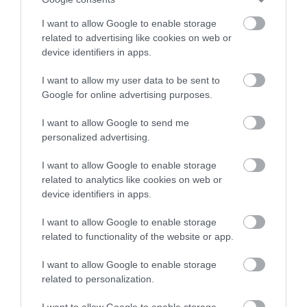
Finom ételek, nagy adagok,
I want to allow Google to enable storage
csodás atmoszféra, kedves
related to advertising like cookies on web or
kiszolgálás. Csak ajánlani
device identifiers in apps.
tudom!
Haiman Éva
I want to allow my user data to be sent to
2019. Augusztus 13.
Jelentés
Google for online advertising purposes.
I want to allow Google to send me
personalized advertising.
Udvarias, gyors kiszolgálás,
nagyon finom ételek.
I want to allow Google to enable storage
Ha erre járunk újra betérünk
related to analytics like cookies on web or
device identifiers in apps.
Zoltán Berek
Jelentés
2017. Április 18.
I want to allow Google to enable storage
related to functionality of the website or app.
I want to allow Google to enable storage
Egyszer itt ettem életem
related to personalization.
legfinomabb túrós lepényét.
Jelentés