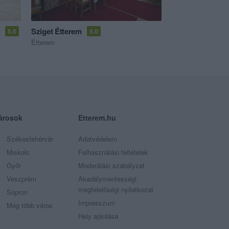
a
Sziget Étterem
5.0
5.0
Étterem
árosok
Etterem.hu
Székesfehérvár
Adatvédelem
Miskolc
Felhasználási feltételek
Győr
Moderálási szabályzat
Veszprém
Akadálymentességi
megfelelőségi nyilatkozat
Sopron
Impresszum
Még több város
Hely ajánlása