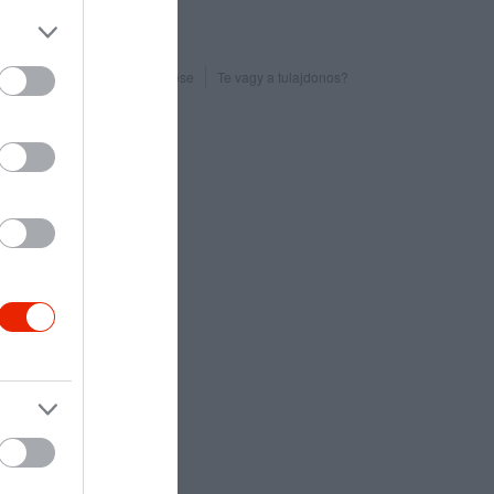
Probléma jelentése
Te vagy a tulajdonos?