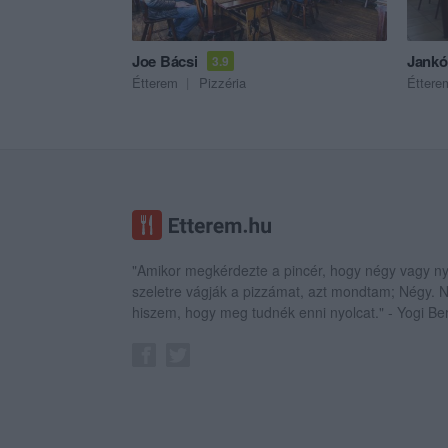
Joe Bácsi
Jankó
3.9
Étterem
Pizzéria
Éttere
"Amikor megkérdezte a pincér, hogy négy vagy ny
szeletre vágják a pizzámat, azt mondtam; Négy.
hiszem, hogy meg tudnék enni nyolcat." - Yogi Be