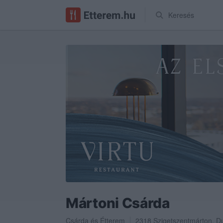
Keresés
Mártoni Csárda
Csárda
és
Étterem
2318
Szigetszentmárton
,
Du