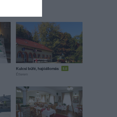
Kulcsi büfé, hajóállomás
5.0
Étterem