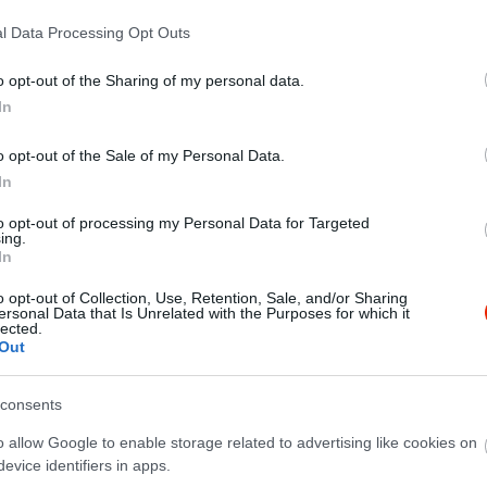
övényekkel teli vízpart közelsége, a Kis Duna nyugodt,
sa azonnal elvarázsolja az ide érkezőt, mintha hirtelen egy
l Data Processing Opt Outs
rült volna.
o opt-out of the Sharing of my personal data.
6-ban kívül és belül is új arculatot kapott. A felújításnak
In
tult stílusú rendezvénytermek, 9 ízlésesen berendezett
ba és egy modern, de mégis tradicionális csárda jellegű
o opt-out of the Sale of my Personal Data.
geinket.
In
to opt-out of processing my Personal Data for Targeted
ing.
In
o opt-out of Collection, Use, Retention, Sale, and/or Sharing
ersonal Data that Is Unrelated with the Purposes for which it
lected.
Out
consents
o allow Google to enable storage related to advertising like cookies on
evice identifiers in apps.