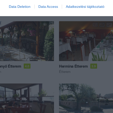
Data Deletion
Data Access
Adatkezelési tájékoztató
ék...
enyő Étterem
Hermina Étterem
4.0
3.9
m
Étterem