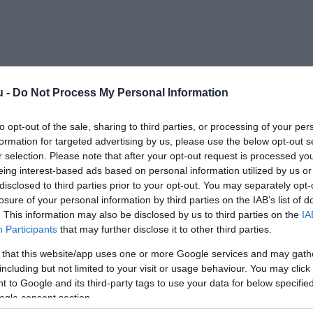
u -
Do Not Process My Personal Information
Kap
to opt-out of the sale, sharing to third parties, or processing of your per
formation for targeted advertising by us, please use the below opt-out s
Mutass többet
Nyitva
r selection. Please note that after your opt-out request is processed y
eing interest-based ads based on personal information utilized by us or
disclosed to third parties prior to your opt-out. You may separately opt-
ros
losure of your personal information by third parties on the IAB’s list of
. This information may also be disclosed by us to third parties on the
IA
asz, Kártyás fizetés
Participants
that may further disclose it to other third parties.
 that this website/app uses one or more Google services and may gath
endezvényház és Fogadó közvetlenül a Kis Duna partján
including but not limited to your visit or usage behaviour. You may click 
etszentmártonban, a Budapesttől mindössze 30 km-re
 to Google and its third-party tags to use your data for below specifi
 éves, festői településen.
ogle consent section.