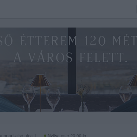
napart-alsó utca 1.
Nyitva este 20:00-ig