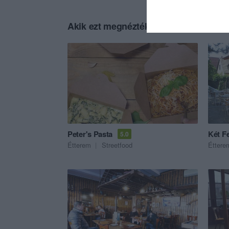
Akik ezt megnézték, ezeket is megnézt
Peter's Pasta
Két F
5.0
Étterem
Streetfood
Éttere