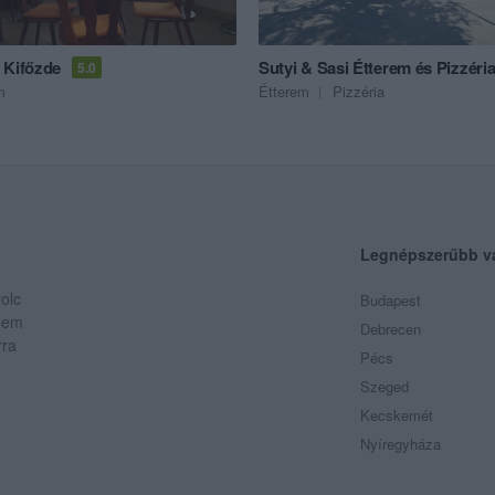
 Kifőzde
Sutyi & Sasi Étterem és Pizzéri
5.0
m
Étterem
Pizzéria
Legnépszerűbb v
olc
Budapest
 Nem
Debrecen
rra
Pécs
Szeged
Kecskemét
Nyíregyháza