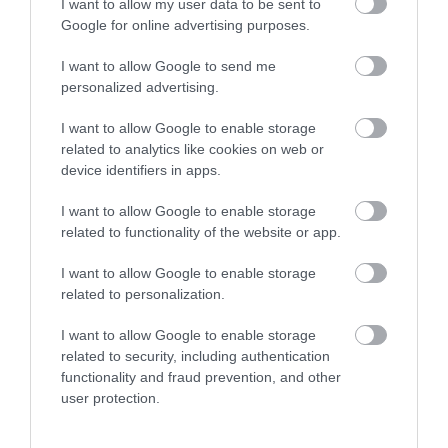
I want to allow my user data to be sent to
arány
Google for online advertising purposes.
Jelentés
I want to allow Google to send me
personalized advertising.
Párom egyik ismerősének
I want to allow Google to enable storage
related to analytics like cookies on web or
javaslatára tértünk be az
device identifiers in apps.
étterembe, egy finom vacsora
reményében. Nem kellett
Szabados Lászlóné Tünde
I want to allow Google to enable storage
csalódnunk, nagyon finomak
2011. Január 21.
related to functionality of the website or app.
voltak az ételek, melyeket
kellemes, tiszta környezetben
I want to allow Google to enable storage
related to personalization.
fogyaszthattunk el:-)
Jelentés
I want to allow Google to enable storage
related to security, including authentication
functionality and fraud prevention, and other
user protection.
Ez a hely fantasztikusan jo:)
Vacsorázni voltam már nem