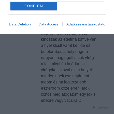
egyszeri alkalommal a kaják
CONFIRM
nagyon finomak bár én nem
szabó evelin
vagyok nagyon merész igy
2010. Augusztus 20.
maradok az egyszerűbb
Data Deletion
Data Access
Adatkezelési tájékoztató
dolgoknál...A kiszolgálók
nagyon kedvesek,gyorsan
kihozzák az ételt(ha tömve van
a hyel kicsit várni kell de ez
belefér:)),és a hely engem
nagyon megfogott a sok virág
miatt mivel én imádom a
virágokat szoval ezt a helyet
mindenkinek csak ajánlani
tudom és ha legközelebb
esztergom közelében járok
biztos meglátogatom egy jokis
ebédre vagy vacsira:D
Jelentés