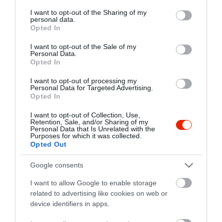
services and may gather and store information including but
a mi megjövetelünk óta
not limited to your visit or usage behaviour. You may click to
I want to opt-out of the Sharing of my
,láthatóan velük sem
personal data.
grant or deny consent to Google and its third-party tags to
Opted In
foglalkozott senki.
use your data for below specified purposes in below Google
Az utánunk érkezett két
consent section.
I want to opt-out of the Sale of my
asztaltársasággal,akik
Personal Data.
Opted In
láthatóan ismerősök
voltak,kitüntetett figyelemmel
I want to opt-out of processing my
bánt a pincér.
Personal Data for Targeted Advertising.
Opted In
Mivel 15 percnél többet sehol
nem vagyok hajlandó többet
I want to opt-out of Collection, Use,
Retention, Sale, and/or Sharing of my
várni
Personal Data that Is Unrelated with the
étlapra,felálltunk,kijöttünk.Kifelé
Purposes for which it was collected.
Opted Out
udvariasan jeleztem a
pultnál,hogy nem erre
Google consents
számítottunk,döbbenten
néztek ránk.
I want to allow Google to enable storage
related to advertising like cookies on web or
Lehet,hogy jó a konyha
device identifiers in apps.
is....mivel a semmiért semmit
nem fizettünk,jó az ár/érték