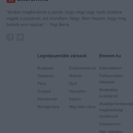
"Amikor megkérdezte a pincér, hogy négy vagy nyolc szeletre
vágják a pizzámat, azt mondtam; Négy. Nem hiszem, hogy meg
tudnék enni nyolcat." - Yogi Berra
Legnépszerűbb városok
Etterem.hu
Budapest
Székesfehérvár
Adatvédelem
Debrecen
Miskolc
Felhasználási
feltételek
Pécs
Győr
Moderálási
Szeged
Veszprém
szabályzat
Kecskemét
Sopron
Akadálymentességi
Nyíregyháza
Még több város
megfelelőségi
nyilatkozat
Impresszum
Hely ajánlása