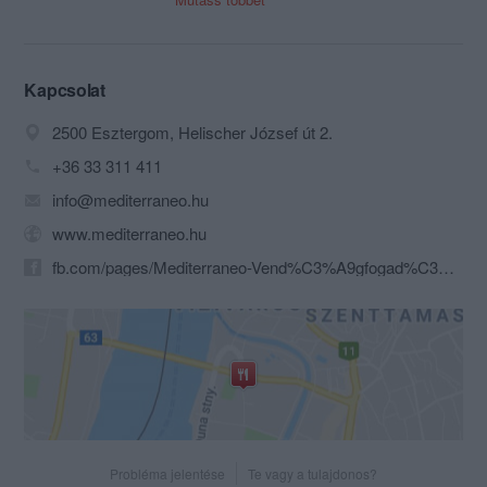
carte" kiszolgálás mellett felkészült
csoportok fogadására is.
Ha rafináltabb, különlegesebb étkekre
Kapcsolat
vágyik, akkor is jó helyen jár: étlapunkat
2500 Esztergom, Helischer József út 2.
böngészve egészen biztosan talál olyan
ínyencségeket, amelyeket máshol nem.
+36 33 311 411
És biztosan talál hozzájuk olyan borokat
info@mediterraneo.hu
is, amelyek még finomabbá tesznek
minden falatot. Ha házias fogásokra
www.mediterraneo.hu
támadt gusztusa, akkor sem kell tovább
fb.com/pages/Mediterraneo-Vend%C3%A9gfogad%C3%B3-Esztergom/186555884691606?sk=timeline&ref=page_internal
mennie, szakácsaink e percekben is
jónéhány ismerős finomságon
dolgoznak a konyhában.
Pincérünk pedig csak azt várja, hogy
Ön lapozzon, válogasson kedvére, és
találja meg, hogy mivel tudunk ma
leginkább a kedvében járni. Ám
kínálatunk messze több, mint amit az
Probléma jelentése
Te vagy a tulajdonos?
étlapunk oldalain olvashat.