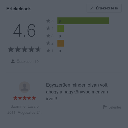
Értékelések
Értékeld Te is
5
8
4.6
4
1
3
0
2
1
1
0
Összesen 10
Egyszerűen minden olyan volt,
ahogy a nagykönyvbe megvan
írva!!!
Szammer László
Jelentés
2011. Augusztus 24.