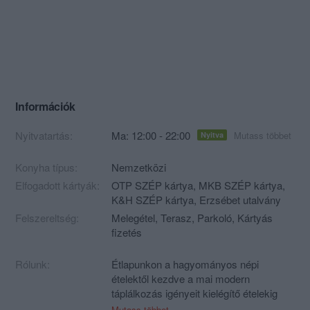
Információk
Nyitvatartás:
Ma: 12:00 - 22:00
Mutass többet
Nyitva
Konyha típus:
Nemzetközi
Elfogadott kártyák:
OTP SZÉP kártya, MKB SZÉP kártya,
K&H SZÉP kártya, Erzsébet utalvány
Felszereltség:
Melegétel, Terasz, Parkoló, Kártyás
fizetés
Rólunk:
Étlapunkon a hagyományos népi
ételektől kezdve a mai modern
táplálkozás igényeit kielégítő ételekig
mindent megtalál. Vendéglőnk az "a la
Mutass többet