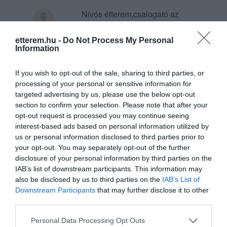
Nívós étterem,csalogató az
étlap,rendszeresen telve
vendégekkel.Biztosan jó hely.
etterem.hu -
Do Not Process My Personal
Information
Megnéztük,beültünk.A pultos
me...@freemail.hu
hölgy és a pincér szívélyesen
2011. Június 23.
If you wish to opt-out of the sale, sharing to third parties, or
köszönt,mi is ,leültünk.
processing of your personal or sensitive information for
Eltelt öt perc,étlapot,sem
targeted advertising by us, please use the below opt-out
egyebet nem kaptunk.
section to confirm your selection. Please note that after your
Eltelt tíz perc.
opt-out request is processed you may continue seeing
A felszolgáló az utánunk
interest-based ads based on personal information utilized by
helyet foglaló három,láthatóan
us or personal information disclosed to third parties prior to
ismerős hölggyel volt
your opt-out. You may separately opt-out of the further
disclosure of your personal information by third parties on the
elfoglalva.
IAB’s list of downstream participants. This information may
A mellettünk ülő két úr is
also be disclosed by us to third parties on the
IAB’s List of
nyújtogatta a nyakát
Downstream Participants
that may further disclose it to other
kitekeredve,valamit akartak.
third parties.
A szemben ülő társaság
Please note that this website/app uses one or more Google
étlappal a kezében nézelődött
Personal Data Processing Opt Outs