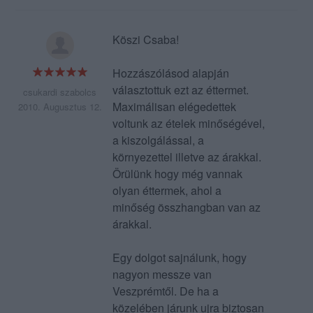
Köszi Csaba!
Hozzászólásod alapján
választottuk ezt az éttermet.
csukardi szabolcs
Maximálisan elégedettek
2010. Augusztus 12.
voltunk az ételek minőségével,
a kiszolgálással, a
környezettel illetve az árakkal.
Örülünk hogy még vannak
olyan éttermek, ahol a
minőség összhangban van az
árakkal.
Egy dolgot sajnálunk, hogy
nagyon messze van
Veszprémtől. De ha a
közelében járunk ujra biztosan