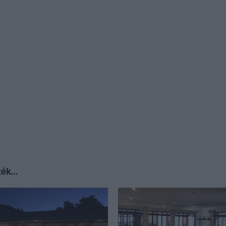
ék...