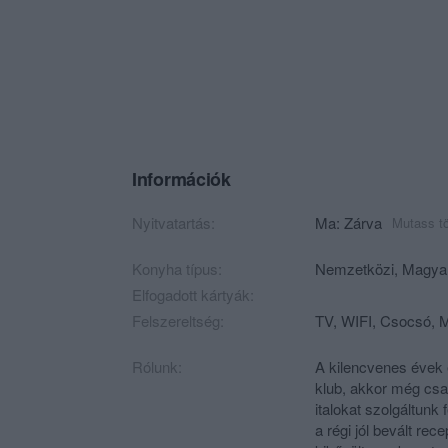
Információk
Nyitvatartás:
Ma: Zárva
Mutass t
Konyha típus:
Nemzetközi
,
Magya
Elfogadott kártyák:
Felszereltség:
TV, WIFI, Csocsó, M
Rólunk:
A kilencvenes évek e
klub, akkor még csa
italokat szolgáltun
a régi jól bevált rec