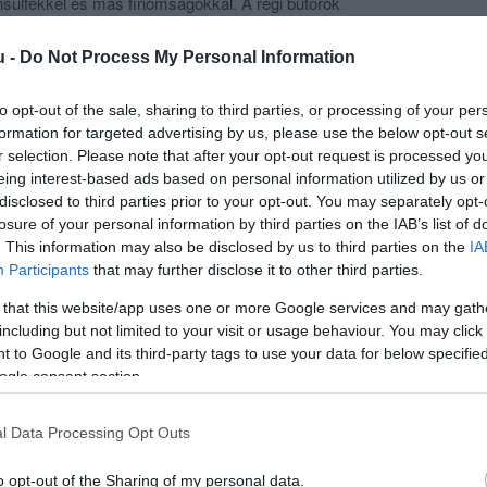
onsültekkel és más finomságokkal. A régi bútorok
en és otthonos légkörét bárki megtapasztalhatja. Aki még
ződjön meg róla maga, biztos nem fog csalódni.
u -
Do Not Process My Personal Information
to opt-out of the sale, sharing to third parties, or processing of your per
formation for targeted advertising by us, please use the below opt-out s
r selection. Please note that after your opt-out request is processed y
eing interest-based ads based on personal information utilized by us or
disclosed to third parties prior to your opt-out. You may separately opt-
losure of your personal information by third parties on the IAB’s list of
. This information may also be disclosed by us to third parties on the
IA
Participants
that may further disclose it to other third parties.
 that this website/app uses one or more Google services and may gath
including but not limited to your visit or usage behaviour. You may click 
 to Google and its third-party tags to use your data for below specifi
ogle consent section.
l Data Processing Opt Outs
o opt-out of the Sharing of my personal data.