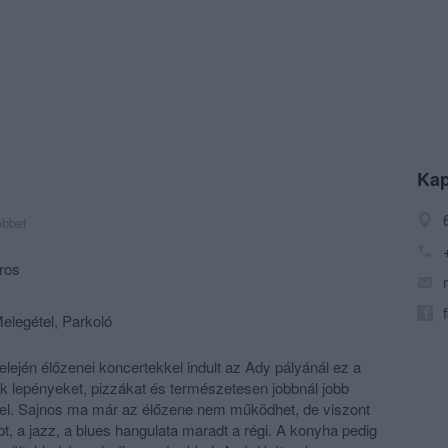
Kap
öbbet
ros
elegétel, Parkoló
lején élőzenei koncertekkel indult az Ady pályánál ez a
k lepényeket, pizzákat és természetesen jobbnál jobb
k fel. Sajnos ma már az élőzene nem működhet, de viszont
ept, a jazz, a blues hangulata maradt a régi. A konyha pedig