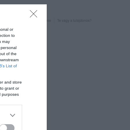
Probléma jelentése
Te vagy a tulajdonos?
sonal or
ection to
ou may
 personal
out of the
 downstream
B’s List of
er and store
to grant or
ed purposes