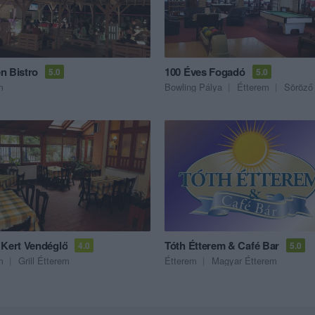
n Bistro
100 Éves Fogadó
5.0
5.0
m
Bowling Pálya
Étterem
Söröző
 Kert Vendéglő
Tóth Étterem & Café Bar
4.0
5.0
m
Grill Étterem
Étterem
Magyar Étterem