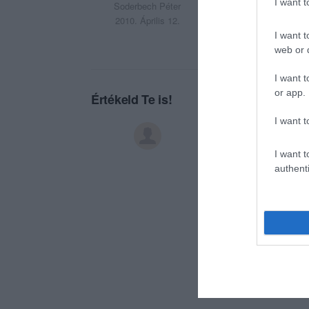
I want 
Soderbech Péter
2010. Április 12.
I want t
web or d
I want t
or app.
Értékeld Te is!
I want t
I want t
authenti