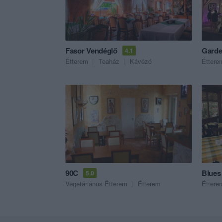
Fasor Vendéglő
Garde
4.1
Étterem
Teaház
Kávézó
Éttere
90C
Blues
5.0
Vegetáriánus Étterem
Étterem
Éttere