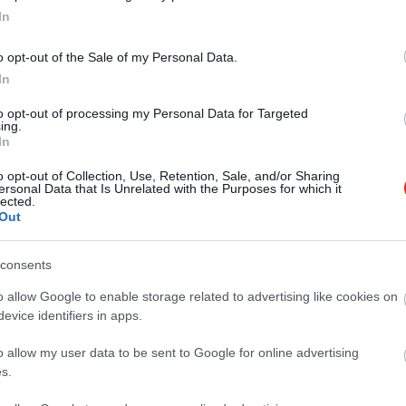
In
o opt-out of the Sale of my Personal Data.
In
to opt-out of processing my Personal Data for Targeted
ing.
In
o opt-out of Collection, Use, Retention, Sale, and/or Sharing
ersonal Data that Is Unrelated with the Purposes for which it
lected.
Out
consents
o allow Google to enable storage related to advertising like cookies on
evice identifiers in apps.
,jó hangulat és ehhez a helyhez megfelelő étel és ital választék
o allow my user data to be sent to Google for online advertising
s.