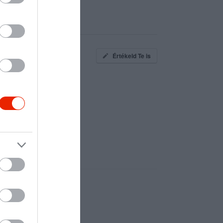
Értékeld Te is
:)