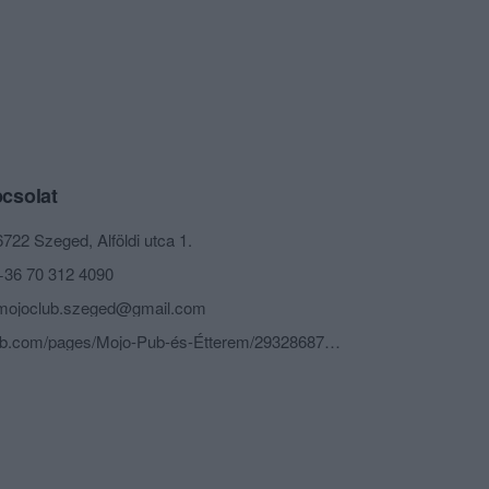
csolat
6722 Szeged, Alföldi utca 1.
+36 70 312 4090
mojoclub.szeged@gmail.com
fb.com/pages/Mojo-Pub-és-Étterem/293286877357943?fref=ts