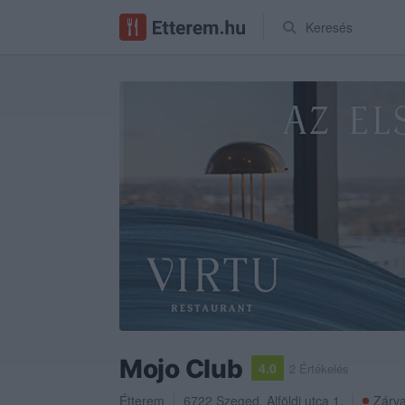
Keresés
Mojo Club
4.0
2 Értékelés
Étterem
6722
Szeged
,
Alföldi utca 1.
Zárva