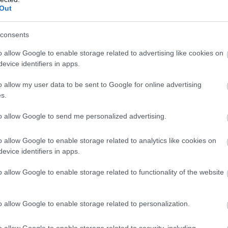
vesek, az ételek pedig nagyon-nagyon finomak voltak.
Out
consents
o allow Google to enable storage related to advertising like cookies on
evice identifiers in apps.
den a kiszolgalas bar a Margareta pizza kar hogy egy 30cm szar
o allow my user data to be sent to Google for online advertising
x jobb volt a konyha. :(
s.
to allow Google to send me personalized advertising.
o allow Google to enable storage related to analytics like cookies on
evice identifiers in apps.
eres vendégek vagyunk. A felszolgálók kedvesek, segítőkészekk
o allow Google to enable storage related to functionality of the website
gy adagok. A választék nagy, a hely barátságos, hangulatos. Ha 
konyha keresztmetszete miatt van. Barátságos hely, jó ételek, ud
o allow Google to enable storage related to personalization.
o allow Google to enable storage related to security, including