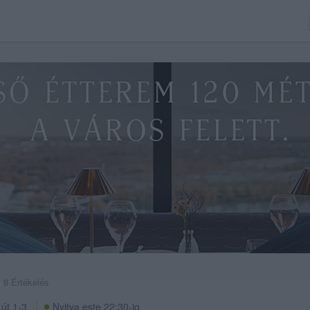
8 Értékelés
 út 1-3.
Nyitva este 22:30-ig