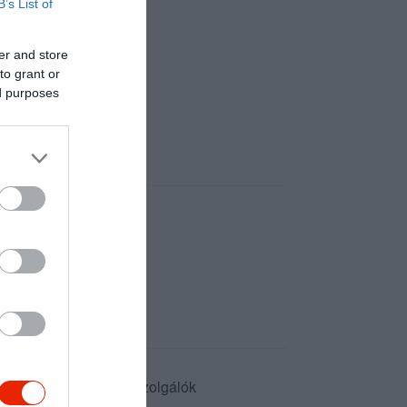
B’s List of
er and store
to grant or
ed purposes
 A hely kellemes, a kiszolgálók