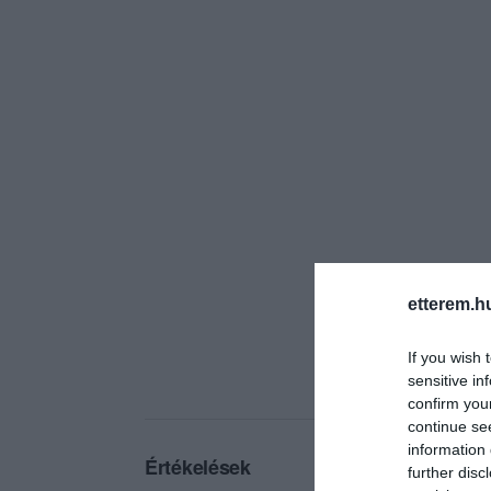
etterem.h
If you wish 
sensitive in
confirm you
continue se
information 
Értékelések
further disc