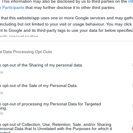
. This information may also be disclosed by us to third parties on the
IA
Participants
that may further disclose it to other third parties.
 that this website/app uses one or more Google services and may gath
including but not limited to your visit or usage behaviour. You may click 
 to Google and its third-party tags to use your data for below specifi
ogle consent section.
l Data Processing Opt Outs
o opt-out of the Sharing of my personal data.
In
agyon szuper volt minden, kedves volt a személyzet is.
o opt-out of the Sale of my Personal Data.
In
to opt-out of processing my Personal Data for Targeted
ing.
In
o opt-out of Collection, Use, Retention, Sale, and/or Sharing
lenül tértünk be az étterembe és abszolút elégedettek voltunk.
ersonal Data that Is Unrelated with the Purposes for which it
lected.