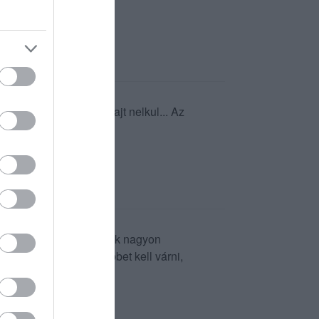
az paradicsomos lap sajt nelkul... Az
, udvariasnak. Az ételek nagyon
sok a vendég akkor többet kell várni,
varias kiszolgálás.