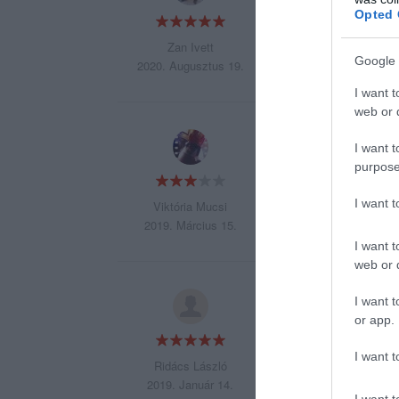
udvariasak és ked
Opted 
Zan Ivett
Google 
2020. Augusztus 19.
I want t
web or d
Tokeletes volt min
I want t
Arena Plazaban 100
purpose
I want 
Viktória Mucsi
2019. Március 15.
I want t
web or d
Nyitás óta rendsz
I want t
ízletesek, elég na
or app.
de ez szerintem a 
I want t
Ridács László
2019. Január 14.
I want t