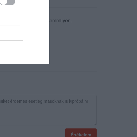
es hideg volt, a rizottó semmilyen.
Értékelem