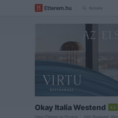
Keresés
Okay Italia Westend
4.3
Olasz Étterem
és
Pizzéria
1062
Budapest
,
Váci