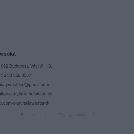
csolat
1062 Budapest, Váci út 1-3.
+36 30 558 0567
okaywestend@gmail.com
http://okayitalia.hu/westend/
fb.com/okayitaliawestend/
Probléma jelentése
Te vagy a tulajdonos?