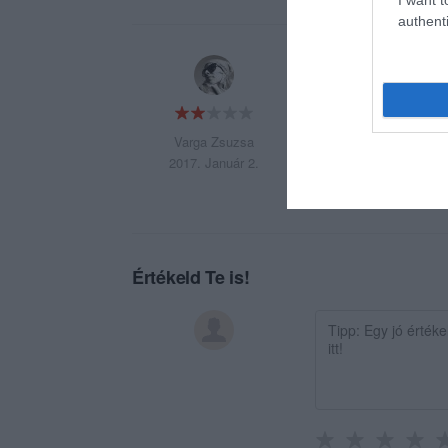
authenti
Nem udvarias a kisz
Varga Zsuzsa
2017. Január 2.
Értékeld Te is!