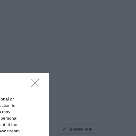
sonal or
ection to
ou may
 personal
out of the
Értékeld Te is
 downstream