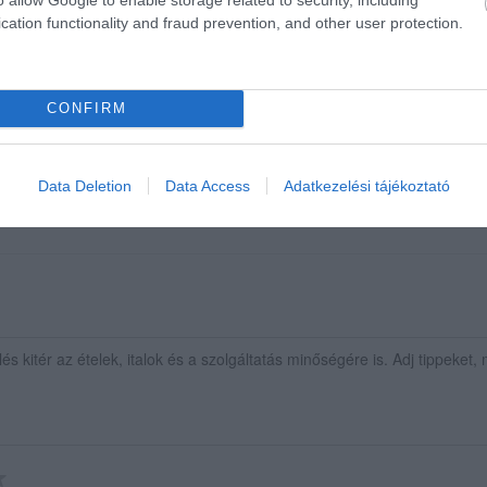
cation functionality and fraud prevention, and other user protection.
olgálás, az étel elhanyagolható, ízetlen, díszités nélküli. A lev
CONFIRM
Data Deletion
Data Access
Adatkezelési tájékoztató