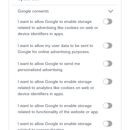
Értékelések
Értékeld Te is
Google consents
5
5
I want to allow Google to enable storage
5.0
related to advertising like cookies on web or
4
0
device identifiers in apps.
3
0
2
0
I want to allow my user data to be sent to
1
0
Google for online advertising purposes.
Összesen 5
I want to allow Google to send me
personalized advertising.
I want to allow Google to enable storage
Nagyon figyelmes kiszolgálás,
related to analytics like cookies on web or
extra finom ételek, csodás
device identifiers in apps.
gasztronómiai élmény! A
I want to allow Google to enable storage
legkisebb gyerek először evett
Bennett Eliza
related to functionality of the website or app.
steaket, különös gonddal
2019. Augusztus 31.
odafigyelt a pincér arra is,
I want to allow Google to enable storage
hogy ebben segítse. Nagy
related to personalization.