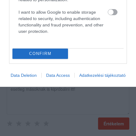
létszámú családunk minden
tagja teljes elégedettséggel
I want to allow Google to enable storage
related to security, including authentication
jött el.
functionality and fraud prevention, and other
Jelentés
user protection.
CONFIRM
Értékeld Te is!
Data Deletion
Data Access
Adatkezelési tájékoztató
Értékelem