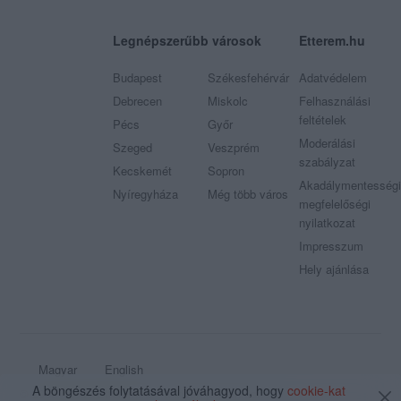
Legnépszerűbb városok
Etterem.hu
Budapest
Székesfehérvár
Adatvédelem
Debrecen
Miskolc
Felhasználási
feltételek
Pécs
Győr
Moderálási
Szeged
Veszprém
szabályzat
Kecskemét
Sopron
Akadálymentességi
Nyíregyháza
Még több város
megfelelőségi
nyilatkozat
Impresszum
Hely ajánlása
Magyar
English
A böngészés folytatásával jóváhagyod, hogy
cookie-kat
© 2009 - 2026 Etterem.hu - Minden jog fenntartva