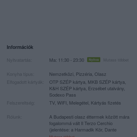
Információk
Nyitvatartás:
Ma: 11:30 - 23:30
Mutass többet
Nyitva
Konyha típus:
Nemzetközi
,
Pizzéria
,
Olasz
Elfogadott kártyák:
OTP SZÉP kártya, MKB SZÉP kártya,
K&H SZÉP kártya, Erzsébet utalvány,
Sodexo Pass
Felszereltség:
TV, WIFI, Melegétel, Kártyás fizetés
Rólunk:
A Budapesti olasz éttermek között mára
fogalommá vált Il Terzo Cerchio
(jelentése: a Harmadik Kör, Dante
"poklában") új helyen, a Dohány utca
Mutass többet