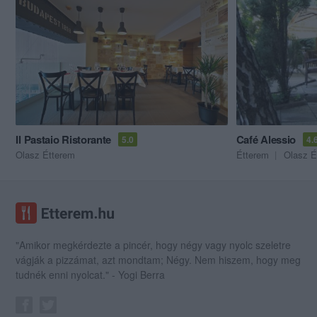
Il Pastaio Ristorante
Café Alessio
5.0
4.
Olasz Étterem
Étterem
Olasz É
"Amikor megkérdezte a pincér, hogy négy vagy nyolc szeletre
vágják a pizzámat, azt mondtam; Négy. Nem hiszem, hogy meg
tudnék enni nyolcat." - Yogi Berra