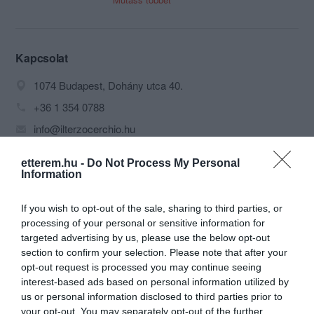
sarkán várja kedves Vendégeit néhány
méterre a Rákóczi úttól. Az étterem
kifinomult eleganciát tükröz, de mégis
megtartotta barátságos és otthonos
Kapcsolat
jellegét.
1074 Budapest, Dohány utca 40.
Hatalmas ablakok, nagy terek és
rusztikus kőfal biztosítja, hogy
+36 1 354 0788
Olaszország szívében érezzük
info@ilterzocerchio.hu
magunkat. Amennyiben vacsora
helyszínnek az Il Terzo Cerchio-t
www.ilterzocerchio.hu
választjuk, akkor érdemes foglalni -
etterem.hu -
Do Not Process My Personal
fb.com/IlTerzoCerchioBudapest
mielőtt elindulunk az étterembe - mert
Information
szinte képtelenség utcáról "beesve"
asztalt kapni.
If you wish to opt-out of the sale, sharing to third parties, or
processing of your personal or sensitive information for
targeted advertising by us, please use the below opt-out
section to confirm your selection. Please note that after your
opt-out request is processed you may continue seeing
interest-based ads based on personal information utilized by
us or personal information disclosed to third parties prior to
Probléma jelentése
Te vagy a tulajdonos?
your opt-out. You may separately opt-out of the further