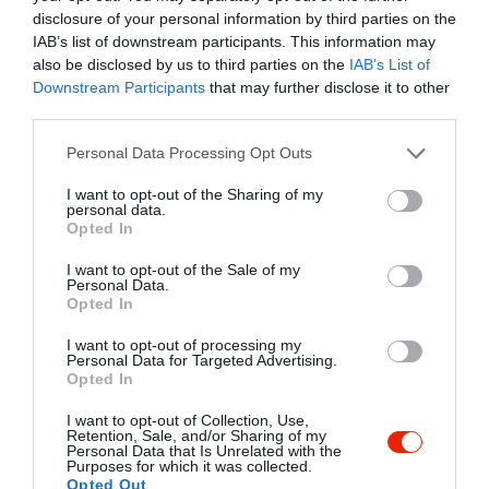
disclosure of your personal information by third parties on the
IAB’s list of downstream participants. This information may
also be disclosed by us to third parties on the
IAB’s List of
Downstream Participants
that may further disclose it to other
third parties.
Please note that this website/app uses one or more Google
Personal Data Processing Opt Outs
services and may gather and store information including but
not limited to your visit or usage behaviour. You may click to
I want to opt-out of the Sharing of my
personal data.
grant or deny consent to Google and its third-party tags to
Opted In
use your data for below specified purposes in below Google
consent section.
I want to opt-out of the Sale of my
Personal Data.
Opted In
I want to opt-out of processing my
Personal Data for Targeted Advertising.
Opted In
I want to opt-out of Collection, Use,
Retention, Sale, and/or Sharing of my
Personal Data that Is Unrelated with the
Purposes for which it was collected.
Opted Out