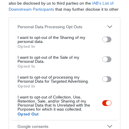
also be disclosed by us to third parties on the
IAB’s List of
saláták és olasz desszertek is
Downstream Participants
that may further disclose it to other
kaphatók. Frissen elkészített ételeinket
Kapcsolat
third parties.
kérhetik elvitelre csomagolva, de
6000 Kecskemét, Csányi utca 1-3.
elfogyaszthatják teraszunkon is.
Please note that this website/app uses one or more Google
Personal Data Processing Opt Outs
Mindenkit sok szeretettel várunk!
+36 30 573 2099
services and may gather and store information including but
not limited to your visit or usage behaviour. You may click to
I want to opt-out of the Sharing of my
pastamia.kecskemet@gmail.com
personal data.
grant or deny consent to Google and its third-party tags to
Opted In
fb.com/pastamiakecskemet/timeline?ref=page_internal
use your data for below specified purposes in below Google
consent section.
I want to opt-out of the Sale of my
Personal Data.
Opted In
I want to opt-out of processing my
Personal Data for Targeted Advertising.
Opted In
I want to opt-out of Collection, Use,
Retention, Sale, and/or Sharing of my
Probléma jelentése
Te vagy a tulajdonos?
Personal Data that Is Unrelated with the
Purposes for which it was collected.
Opted Out
Google consents