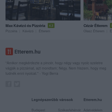
Max Kávézó és Pizzéria
Cézár Étterem
4.3
Pizzéria
Kávézó
Étterem
Olasz Étterem
É
"Amikor megkérdezte a pincér, hogy négy vagy nyolc szeletre
vágják a pizzámat, azt mondtam; Négy. Nem hiszem, hogy meg
tudnék enni nyolcat." - Yogi Berra
Legnépszerűbb városok
Etterem.hu
Budapest
Székesfehérvár
Adatvédelem