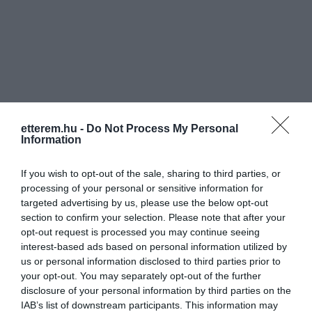
Információk
etterem.hu -
Do Not Process My Personal
Nyitvatartás:
Ma: 11:30 - 19:30
Mutass többet
Information
Konyha típus:
Pizzéria
,
Olasz
If you wish to opt-out of the sale, sharing to third parties, or
Elfogadott kártyák:
processing of your personal or sensitive information for
targeted advertising by us, please use the below opt-out
Felszereltség:
Melegétel, Terasz, Parkoló
section to confirm your selection. Please note that after your
opt-out request is processed you may continue seeing
Rólunk:
Pasta Mia látványkonyhás
interest-based ads based on personal information utilized by
gyorséttermünkben a tésztákat minden
us or personal information disclosed to third parties prior to
nap frissen készütjük durum, illetve
your opt-out. You may separately opt-out of the further
teljes kiörlésű lisztből melyekhez
Mutass többet
disclosure of your personal information by third parties on the
különböző ragukat kínálunk. A
IAB’s list of downstream participants. This information may
tésztaételek mellett pizzaszeletek,