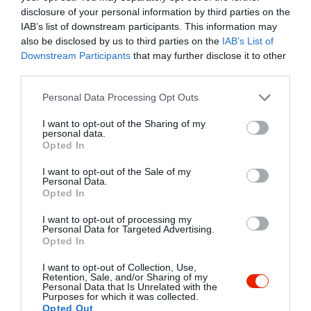
disclosure of your personal information by third parties on the
IAB’s list of downstream participants. This information may
also be disclosed by us to third parties on the
IAB’s List of
Downstream Participants
that may further disclose it to other
third parties.
Please note that this website/app uses one or more Google
Personal Data Processing Opt Outs
services and may gather and store information including but
not limited to your visit or usage behaviour. You may click to
I want to opt-out of the Sharing of my
personal data.
grant or deny consent to Google and its third-party tags to
Opted In
use your data for below specified purposes in below Google
consent section.
I want to opt-out of the Sale of my
Personal Data.
Opted In
I want to opt-out of processing my
Personal Data for Targeted Advertising.
Opted In
I want to opt-out of Collection, Use,
Retention, Sale, and/or Sharing of my
Personal Data that Is Unrelated with the
Purposes for which it was collected.
Értékelések
Opted Out
Értékeld Te is