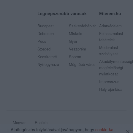
Legnépszerűbb városok
Etterem.hu
Budapest
Székesfehérvár
Adatvédelem
Debrecen
Miskolc
Felhasználási
feltételek
Pécs
Győr
Moderálási
Szeged
Veszprém
szabályzat
Kecskemét
Sopron
Akadálymentességi
Nyíregyháza
Még több város
megfelelőségi
nyilatkozat
Impresszum
Hely ajánlása
Magyar
English
A böngészés folytatásával jóváhagyod, hogy
cookie-kat
© 2009 - 2026 Etterem.hu - Minden jog fenntartva