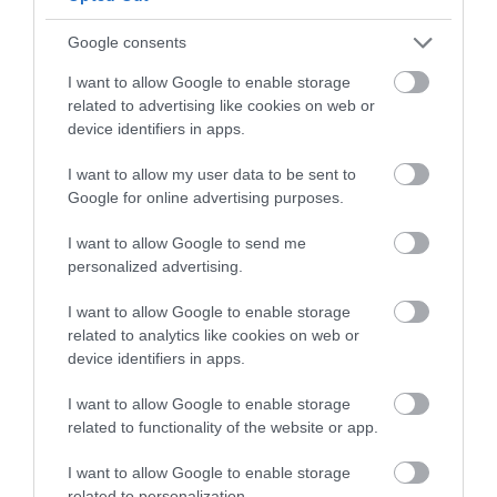
Google consents
5
2
4.3
4
0
I want to allow Google to enable storage
3
1
related to advertising like cookies on web or
device identifiers in apps.
2
0
1
0
I want to allow my user data to be sent to
Google for online advertising purposes.
Összesen 3
I want to allow Google to send me
personalized advertising.
Jó atmoszféra, kedves
I want to allow Google to enable storage
dolgozók, kiváló étel!
related to analytics like cookies on web or
Megéredemli az öt csillagot
device identifiers in apps.
Márkus Bendegúz
Jelentés
2024. Július 27.
I want to allow Google to enable storage
related to functionality of the website or app.
I want to allow Google to enable storage
basszamki 3000 forinte
related to personalization.