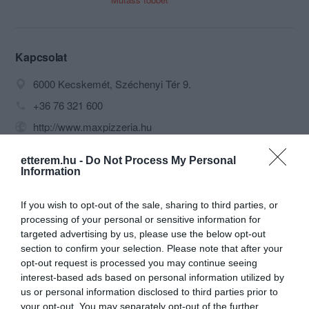
kapunál.
A Malom Plázától kb. 100mt-re, teljesen
a belváros szívében.
A helyiség teljes átalakításon ment át,
Kapcsolat
igyekeztünk egy otthonos, minden
6000 Kecskemét, Széchenyi Tér 9.
korosztálynak megfelelő hangulatot
kialakítani.
+36 76 321 600
Ha szeretnél egy jót beszélgetni, enni
http://www.maxpizzeria.hu
vagy akár csak kávézni, teázni,
sörözni/borozni a
https://www.facebook.com/MaxKavezoEsPizzeria
haverokkal/családdal/barátokkal akkor
etterem.hu -
Do Not Process My Personal
várunk sok szeretettel.
Information
Étlapunkon többféle étel is megtalálható,
pizzák, saláták, pizzakiflik, frissen sütött
If you wish to opt-out of the sale, sharing to third parties, or
húsételek, tészták, desszertek....
processing of your personal or sensitive information for
Minden ételünket házhoz is szállítjuk
targeted advertising by us, please use the below opt-out
ingyenesen Kecskemét belterületén.
section to confirm your selection. Please note that after your
Várunk sok szeretettel.
opt-out request is processed you may continue seeing
interest-based ads based on personal information utilized by
Probléma jelentése
Te vagy a tulajdonos?
us or personal information disclosed to third parties prior to
your opt-out. You may separately opt-out of the further