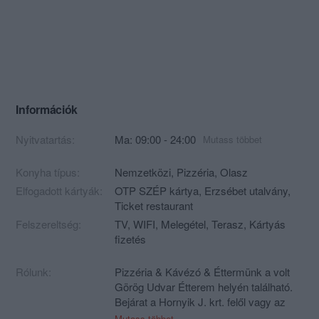
Információk
Nyitvatartás:
Ma: 09:00 - 24:00
Mutass többet
Konyha típus:
Nemzetközi
,
Pizzéria
,
Olasz
Elfogadott kártyák:
OTP SZÉP kártya, Erzsébet utalvány,
Ticket restaurant
Felszereltség:
TV, WIFI, Melegétel, Terasz, Kártyás
fizetés
Rólunk:
Pizzéria & Kávézó & Éttermünk a volt
Görög Udvar Étterem helyén található.
Bejárat a Hornyik J. krt. felől vagy az
Irányár Szerkesztősége melletti
Mutass többet