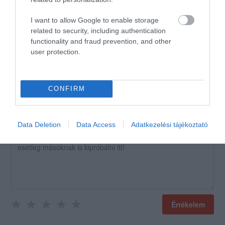
legalabb felvaghatnak
I want to allow Google to enable storage
Jelentés
related to security, including authentication
Papa anyad
functionality and fraud prevention, and other
2021. Október 8.
user protection.
CONFIRM
Értékeld Te is!
Data Deletion
Data Access
Adatkezelési tájékoztató
Értékelem