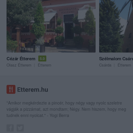
Cézár Étterem
Szélmalom Csár
5.0
Olasz Étterem
Étterem
Csárda
Étterem
"Amikor megkérdezte a pincér, hogy négy vagy nyolc szeletre
vágják a pizzámat, azt mondtam; Négy. Nem hiszem, hogy meg
tudnék enni nyolcat." - Yogi Berra