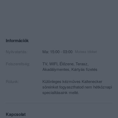
Információk
Nyitvatartás:
Ma: 15:00 - 03:00
Mutass többet
Felszereltség:
TV, WIFI, Élőzene, Terasz,
Akadálymentes, Kártyás fizetés
Rólunk:
Különleges kézműves Kaltenecker
söreinket fogyaszthatod nem hétköznapi
specialitásaink mellé.
Kapcsolat