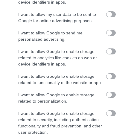
5.0
4
0
device identifiers in apps.
3
0
I want to allow my user data to be sent to
2
0
Google for online advertising purposes.
1
0
I want to allow Google to send me
Összesen 1
personalized advertising.
I want to allow Google to enable storage
related to analytics like cookies on web or
Péntek este 7. Klubszendvics
device identifiers in apps.
finom, a hozzá fogyasztott IPA
Chopper viszont remek volt. A
I want to allow Google to enable storage
Chopper miatt szinte biztos
Kelemen István
related to functionality of the website or app.
visszatérek.
2013. Október 18.
I want to allow Google to enable storage
Jelentés
related to personalization.
I want to allow Google to enable storage
related to security, including authentication
functionality and fraud prevention, and other
Értékeld Te is!
user protection.