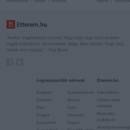
Romkocsma
Sörkert
Kocsma
Bisztró
Kézműve
"Amikor megkérdezte a pincér, hogy négy vagy nyolc szeletre
vágják a pizzámat, azt mondtam; Négy. Nem hiszem, hogy meg
tudnék enni nyolcat." - Yogi Berra
Legnépszerűbb városok
Etterem.hu
Budapest
Székesfehérvár
Adatvédelem
Debrecen
Miskolc
Felhasználási
feltételek
Pécs
Győr
Moderálási
Szeged
Veszprém
szabályzat
Kecskemét
Sopron
Akadálymentességi
Nyíregyháza
Még több város