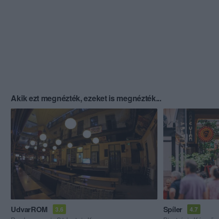
Akik ezt megnézték, ezeket is megnézték...
UdvarROM
Spíler
3.6
4.7