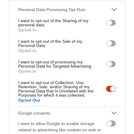
Please note that this website/app uses one or more Google
Personal Data Processing Opt Outs
services and may gather and store information including but
not limited to your visit or usage behaviour. You may click to
I want to opt-out of the Sharing of my
personal data.
grant or deny consent to Google and its third-party tags to
Opted In
use your data for below specified purposes in below Google
consent section.
I want to opt-out of the Sale of my
Personal Data.
Opted In
I want to opt-out of processing my
Personal Data for Targeted Advertising.
Opted In
I want to opt-out of Collection, Use,
Retention, Sale, and/or Sharing of my
Personal Data that Is Unrelated with the
Purposes for which it was collected.
Opted Out
Értékelések
Google consents
Értékeld Te is
I want to allow Google to enable storage
5
1
related to advertising like cookies on web or