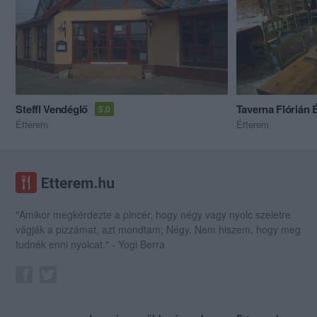
Steffl Vendéglő
Taverna Flórián 
5.0
Étterem
Étterem
"Amikor megkérdezte a pincér, hogy négy vagy nyolc szeletre
vágják a pizzámat, azt mondtam; Négy. Nem hiszem, hogy meg
tudnék enni nyolcat." - Yogi Berra