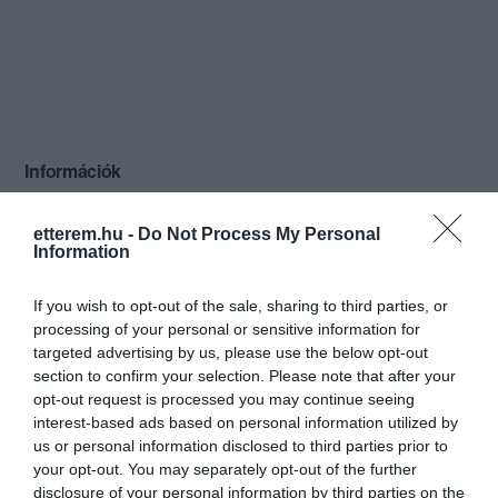
Információk
Nyitvatartás:
Ma: 08:00 - 22:00
Mutass többet
etterem.hu -
Do Not Process My Personal
Information
Konyha típus:
Magyaros
Elfogadott kártyák:
If you wish to opt-out of the sale, sharing to third parties, or
Felszereltség:
Biliárd, Csocsó, Melegétel, Terasz,
processing of your personal or sensitive information for
Parkoló
targeted advertising by us, please use the below opt-out
section to confirm your selection. Please note that after your
Rólunk:
Ételeinket hagyományos házi készítésű
opt-out request is processed you may continue seeing
„disznóságokból”, nagy gonddal és
interest-based ads based on personal information utilized by
szeretettel készítjük. Kerüljük a
us or personal information disclosed to third parties prior to
mesterséges vagy félkész
your opt-out. You may separately opt-out of the further
Mutass többet
alapanyagokat. Kóstolja meg nálunk, a
disclosure of your personal information by third parties on the