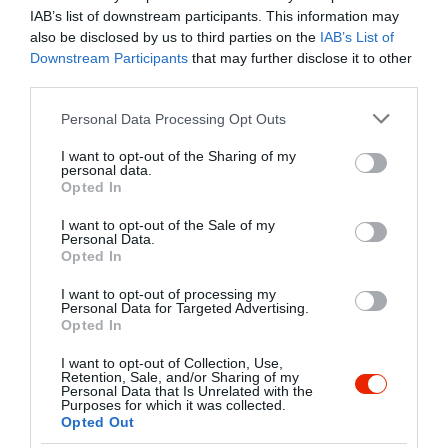
már-már ritkaságnak tekinthető házilag
IAB’s list of downstream participants. This information may
készült disznósajtot, sonkát, szalonnát,
also be disclosed by us to third parties on the
IAB’s List of
tepertőt, sültkolbászt, vagy a zsíros
Downstream Participants
that may further disclose it to other
Kapcsolat
kenyeret természetesen lilahagymával!
third parties.
9726 Velem, Rákóczi utca 34.
Please note that this website/app uses one or more Google
Personal Data Processing Opt Outs
A kiváló ízekhez nélkülözhetetlenek a
+36 20 522 8323
services and may gather and store information including but
hazai borvidékek finom borai is.
not limited to your visit or usage behaviour. You may click to
I want to opt-out of the Sharing of my
anita.remenyi@gmail.com
Emeletünk tökéletesen alkalmas (25-30
personal data.
grant or deny consent to Google and its third-party tags to
fő részére) családi, baráti
Opted In
www.pittyeskocsma.hu
use your data for below specified purposes in below Google
összejövetelek, vagy céges
consent section.
fb.com/Pittyes-kocsma-274057992665030/timeline/
I want to opt-out of the Sale of my
rendezvények lebonyolítására.
Personal Data.
Opted In
Tavasztól őszig virágokkal, dús
növényzettel körülvett
I want to opt-out of processing my
Personal Data for Targeted Advertising.
kerthelyiségünkben jéghideg csapolt
Opted In
sörrel és széles választékú üveges
sörökkel, különleges üdítőitalokkal, forró
I want to opt-out of Collection, Use,
csokoládéval, frappé-val, fagylalttal
Retention, Sale, and/or Sharing of my
Personal Data that Is Unrelated with the
várjuk Önöket.
Purposes for which it was collected.
Probléma jelentése
Te vagy a tulajdonos?
Opted Out