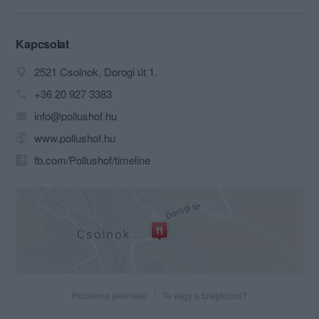
otthon legyünk benne.”
Helyesen értelmezve Tamási Áron
Kapcsolat
ismert gondolatát, egész életünkre
2521 Csolnok, Dorogi út 1.
igaznak tekinthetjük. Bárhol járunk
utazásaink során, az otthonunk nyújtotta
+36 20 927 3383
biztonságra, nyugalomra idegen
info@pollushof.hu
környezetben is ugyanúgy vágyunk. Bár
nagyszerű élmény új, ismeretlen tájakat
www.pollushof.hu
felfedezni, de az otthon harmóniájára
fb.com/Pollushof/timeline
távoli helyekre jutva még nagyobb
szükségünk van. Mintha az elveszett
édenkertet keresnénk ilyenkor…
Mi más lehetne vendéglátóként a
legszebb feladatunk, ha nem ennek az
édenkertnek a megteremtése? Mi más,
ha nem az, hogy ha vendégeink nálunk
„vannak a világon”, akkor otthon
Probléma jelentése
Te vagy a tulajdonos?
lehessenek benne?