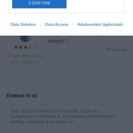
volt. Szobái kritikán aluliak.
CONFIRM
Jelentés
Data Deletion
Data Access
Adatkezelési tájékoztató
Hagyományos ételek. Nagy
adagok! :)
Jelentés
Scheller-Wieszt Tibor
2017. Január 15.
Értékeld Te is!