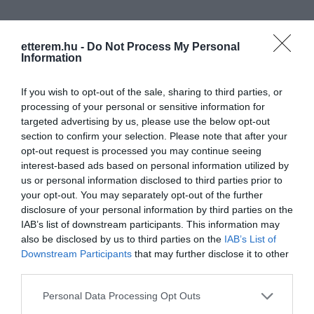
Ezért pompáznak kertünkben virágjaink,
ezért fogadja az épületbe lépőt
növények erdeje, ezért gondozzuk nagy
etterem.hu -
Do Not Process My Personal
szeretettel állandó „lakóinkat”, a
Information
kisállatokat, díszhalakat, ezért bővítjük
folyamatosan kényelmi és szórakoztató
If you wish to opt-out of the sale, sharing to third parties, or
szolgáltatásaink körét, s legfőként ezért
processing of your personal or sensitive information for
törekszünk vendégeink elvárásainak a
targeted advertising by us, please use the below opt-out
legteljesebben megfelelni.
section to confirm your selection. Please note that after your
opt-out request is processed you may continue seeing
Ha édenkerti élményeket élnek át, akkor
interest-based ads based on personal information utilized by
tudhatjuk, jól végeztük a dolgunkat.
us or personal information disclosed to third parties prior to
your opt-out. You may separately opt-out of the further
disclosure of your personal information by third parties on the
IAB’s list of downstream participants. This information may
also be disclosed by us to third parties on the
IAB’s List of
Downstream Participants
that may further disclose it to other
third parties.
Please note that this website/app uses one or more Google
Personal Data Processing Opt Outs
services and may gather and store information including but