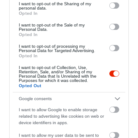
/
Lakmározás a Gerecse lábánál
not limited to your visit or usage behaviour. You may click to
I want to opt-out of the Sharing of my
personal data.
Mi is tenne kerekké egy jól sikerült esztergomi
grant or deny consent to Google and its third-party tags to
Opted In
városnézést, vagy gerecsei, pilisi sétát, mint
use your data for below specified purposes in below Google
egy kiadós lakoma egy igazi házias étteremben.
consent section.
I want to opt-out of the Sale of my
A 4 fős tál tartalma: sült kolbász, sült véres- és
11.980 Ft
19.980 Ft
Personal Data.
Opted In
májashurka, cigánypecsenye és kacsasült
mustárral és friss omlós kenyérrel, valamint
Megveszem
I want to opt-out of processing my
almapaprikával, csemegeuborkával,
Personal Data for Targeted Advertising.
cseresznyepaprikával és házi vegyes
Opted In
savanyúval tuningolják meg a tálat. A tál
elfogyasztása mellé söreik árából 30%
I want to opt-out of Collection, Use,
Értékelések
Értékeld Te is
Retention, Sale, and/or Sharing of my
kedvezményt nyújtanak, sőt a csapolt Dreher-t
Personal Data that Is Unrelated with the
féláron kaphatod a fogyasztás ideje alatt. Ennél
Purposes for which it was collected.
5
1
Opted Out
3.0
az étkezésnél maradékot nem csomagolnak,
4
0
szóval készüljetek mert kipukkadásig kell
Google consents
ennetek, innotok!
3
1
2
0
I want to allow Google to enable storage
related to advertising like cookies on web or
1
1
device identifiers in apps.
Összesen 3
I want to allow my user data to be sent to