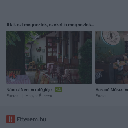
Akik ezt megnézték, ezeket is megnézték...
Náncsi Néni Vendéglője
Harapó Mókus V
4.3
Étterem
Magyar Étterem
Étterem