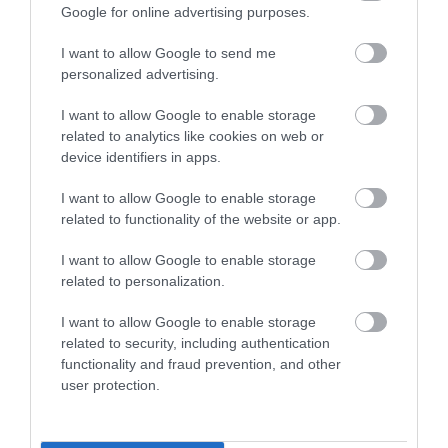
Google for online advertising purposes.
Kiváló konyha,finom ételek,jó
I want to allow Google to send me
kiszolgálás,gyermekbarát
personalized advertising.
környezet,többször voltunk
I want to allow Google to enable storage
már itt,de még megyünk is.
Debreczeni AndrásDr
related to analytics like cookies on web or
2020. Január 13.
Jelentés
device identifiers in apps.
I want to allow Google to enable storage
related to functionality of the website or app.
Sajnos nem ajánlom senkinek!
Borzalmas a személyzet
I want to allow Google to enable storage
hozzáállása a vendégekhez,
related to personalization.
az étel ehető, mennyisége
Diósiné Bolla Fruzsina
I want to allow Google to enable storage
elfogadható. Sokat ront a
2019. November 19.
related to security, including authentication
koszos és büdös állatok szaga
functionality and fraud prevention, and other
a helyszínen, miközben
user protection.
undorral szolgálnak ki.
Esküvőre külön borzalmas