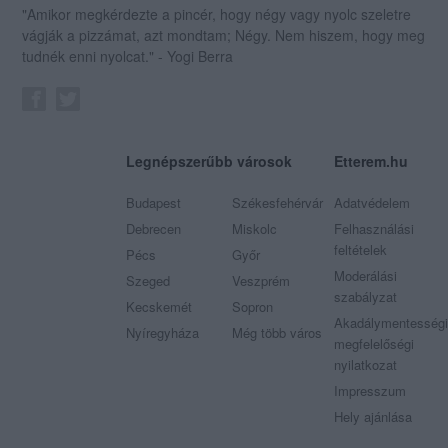
"Amikor megkérdezte a pincér, hogy négy vagy nyolc szeletre
vágják a pizzámat, azt mondtam; Négy. Nem hiszem, hogy meg
tudnék enni nyolcat." - Yogi Berra
Legnépszerűbb városok
Etterem.hu
Budapest
Székesfehérvár
Adatvédelem
Debrecen
Miskolc
Felhasználási
feltételek
Pécs
Győr
Moderálási
Szeged
Veszprém
szabályzat
Kecskemét
Sopron
Akadálymentességi
Nyíregyháza
Még több város
megfelelőségi
nyilatkozat
Impresszum
Hely ajánlása