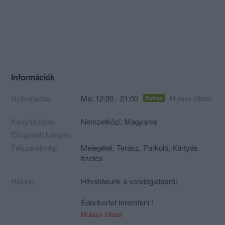
Információk
Nyitvatartás:
Ma: 12:00 - 21:00
Mutass többet
Nyitva
Konyha típus:
Nemzetközi
,
Magyaros
Elfogadott kártyák:
Felszereltség:
Melegétel, Terasz, Parkoló, Kártyás
fizetés
Rólunk:
Hitvallásunk a vendéglátásról:
Édenkertet teremteni !
Mutass többet
„Azért vagyunk a világon, hogy valahol