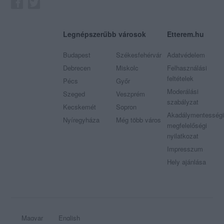
Legnépszerűbb városok
Etterem.hu
Budapest
Székesfehérvár
Adatvédelem
Debrecen
Miskolc
Felhasználási
feltételek
Pécs
Győr
Moderálási
Szeged
Veszprém
szabályzat
Kecskemét
Sopron
Akadálymentességi
Nyíregyháza
Még több város
megfelelőségi
nyilatkozat
Impresszum
Hely ajánlása
Magyar
English