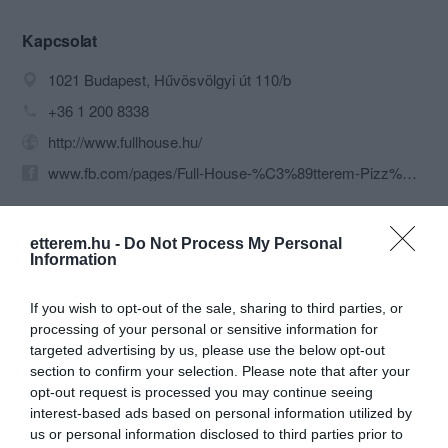
hatalmas adagok!
Weblapunkról vagy a Netpincéren
Kapcsolat
keresztűl otthonra, vagy munkahelyedre
1021 Budapest, Hűvösvölgyi út 110/b
is rendelhetsz tőlünk.
+36 1 200 8338
http://www.fullhouse.hu/
www.fb.com/pages/Full-House-%C3%89tterem-Pizz%C3%A9ria/168306986531549
etterem.hu -
Do Not Process My Personal
Information
If you wish to opt-out of the sale, sharing to third parties, or
processing of your personal or sensitive information for
targeted advertising by us, please use the below opt-out
Probléma jelentése
Te vagy a tulajdonos?
section to confirm your selection. Please note that after your
opt-out request is processed you may continue seeing
interest-based ads based on personal information utilized by
us or personal information disclosed to third parties prior to