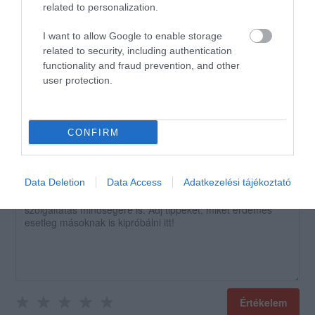
related to personalization.
number +918131851434
contact email id :
I want to allow Google to enable storage
sumitihomelend@gmail.com
related to security, including authentication
Mr. Damian Sumiti
functionality and fraud prevention, and other
user protection.
Jelentés
CONFIRM
Értékeld Te is!
Data Deletion
Data Access
Adatkezelési tájékoztató
Értékelem