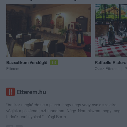
Bazsalikom Vendéglő
Raffaello Ristora
3.9
Étterem
Olasz Étterem
P
"Amikor megkérdezte a pincér, hogy négy vagy nyolc szeletre
vágják a pizzámat, azt mondtam; Négy. Nem hiszem, hogy meg
tudnék enni nyolcat." - Yogi Berra