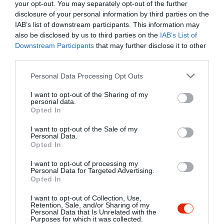
your opt-out. You may separately opt-out of the further
disclosure of your personal information by third parties on the
IAB’s list of downstream participants. This information may
also be disclosed by us to third parties on the
IAB’s List of
Downstream Participants
that may further disclose it to other
third parties.
Please note that this website/app uses one or more Google
Personal Data Processing Opt Outs
services and may gather and store information including but
not limited to your visit or usage behaviour. You may click to
I want to opt-out of the Sharing of my
personal data.
grant or deny consent to Google and its third-party tags to
Opted In
use your data for below specified purposes in below Google
consent section.
I want to opt-out of the Sale of my
Personal Data.
Opted In
I want to opt-out of processing my
Personal Data for Targeted Advertising.
Opted In
I want to opt-out of Collection, Use,
Értékelések
Értékeld Te is
Retention, Sale, and/or Sharing of my
Personal Data that Is Unrelated with the
Purposes for which it was collected.
5