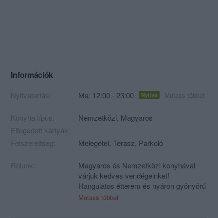
Információk
Nyitvatartás:
Ma: 12:00 - 23:00
Mutass többet
Nyitva
Konyha típus:
Nemzetközi
,
Magyaros
Elfogadott kártyák:
Felszereltség:
Melegétel, Terasz, Parkoló
Rólunk:
Magyaros és Nemzetközi konyhával
várjuk kedves vendégeinket!
Hangulatos étterem és nyáron gyönyörű
kerthelyiség játszótérrel a gyerekek
Mutass többet
részre.
Megfizethető árak, kíváló minőség és