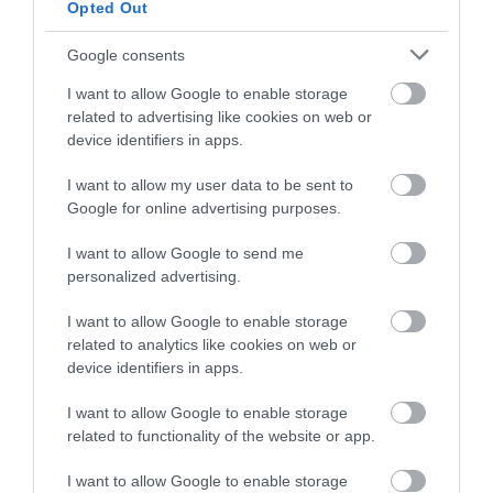
4
5.0
Opted Out
4
0
Google consents
3
0
2
0
I want to allow Google to enable storage
1
0
related to advertising like cookies on web or
device identifiers in apps.
Összesen 4
I want to allow my user data to be sent to
Google for online advertising purposes.
Are you in need of Urgent
I want to allow Google to send me
Loan Here no collateral
personalized advertising.
required all problem regarding
I want to allow Google to enable storage
Loan is solve between a short
loans loan
related to analytics like cookies on web or
period of time with a low
2024. Április 14.
device identifiers in apps.
interest rate of 2% We Are
Here To Show You A Better
I want to allow Google to enable storage
Way To Financial Freedom
related to functionality of the website or app.
please contact US no matter
your location (WhatsApp)
I want to allow Google to enable storage