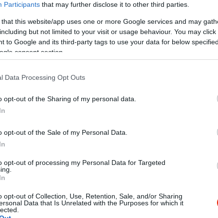
Participants
that may further disclose it to other third parties.
 that this website/app uses one or more Google services and may gath
including but not limited to your visit or usage behaviour. You may click 
 to Google and its third-party tags to use your data for below specifi
ogle consent section.
l Data Processing Opt Outs
o opt-out of the Sharing of my personal data.
In
o opt-out of the Sale of my Personal Data.
In
to opt-out of processing my Personal Data for Targeted
ing.
In
zolt foglalás ellenére nem fogadtak. Elnézést sem kértek, szer
o opt-out of Collection, Use, Retention, Sale, and/or Sharing
ersonal Data that Is Unrelated with the Purposes for which it
lected.