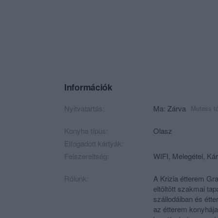
Információk
Nyitvatartás:
Ma: Zárva
Mutass t
Konyha típus:
Olasz
Elfogadott kártyák:
Felszereltség:
WIFI, Melegétel, Kár
Rólunk:
A Krizia étterem Gr
eltöltött szakmai ta
szállodáiban és étte
az étterem konyhája