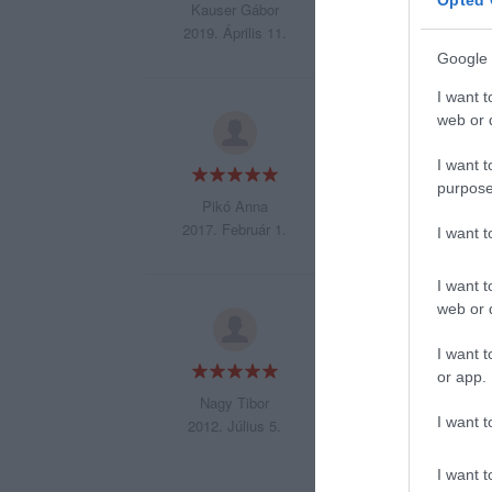
Opted 
Kauser Gábor
2019. Április 11.
Google 
I want t
web or d
Imádom!!! Már sok
tiszták, gondosan 
I want t
rendkívülit, érdek
purpose
nagyon jól képzet
Pikó Anna
2017. Február 1.
I want 
I want t
web or d
Jelenleg az egyik 
főételek talán egy 
I want t
A kiszolgálás udva
or app.
Nagy Tibor
I want t
Elegáns hely, de n
2012. Július 5.
Érdekes, hogy az e
I want t
volt tele.