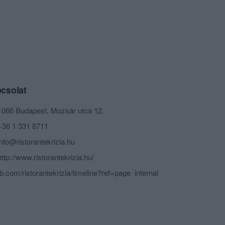
csolat
1066 Budapest, Mozsár utca 12.
+36 1 331 8711
info@ristorantekrizia.hu
http://www.ristorantekrizia.hu/
fb.com/ristorantekrizia/timeline?ref=page_internal