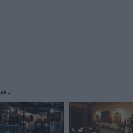
ék...