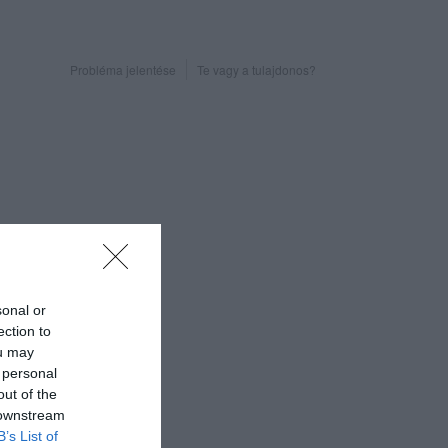
Probléma jelentése
Te vagy a tulajdonos?
sonal or
ection to
ou may
 personal
out of the
 downstream
B’s List of