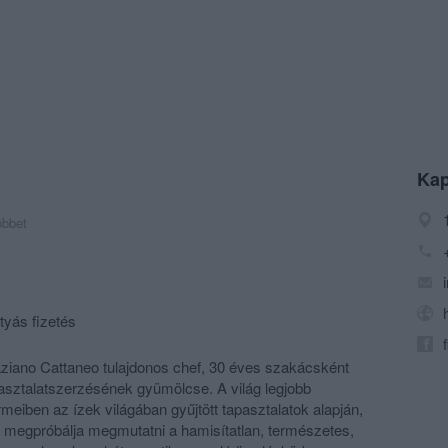
Kap
öbbet
tyás fizetés
aziano Cattaneo tulajdonos chef, 30 éves szakácsként
pasztalatszerzésének gyümölcse. A világ legjobb
rmeiben az ízek világában gyűjtött tapasztalatok alapján,
 megpróbálja megmutatni a hamisítatlan, természetes,