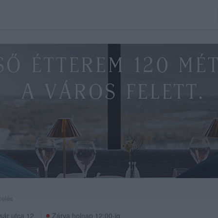
kelés
ár utca 12.
Zárva holnap 12:00-ig