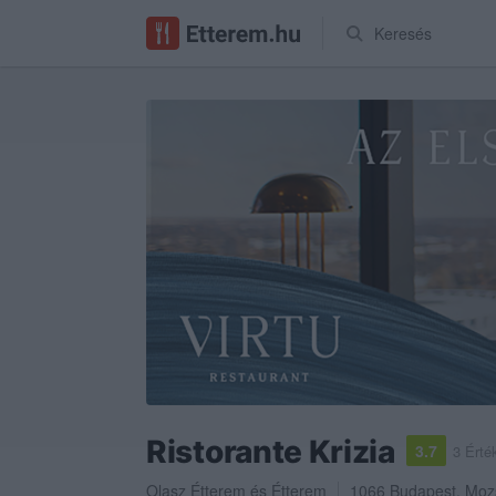
Keresés
Ristorante Krizia
3.7
3 Érté
Olasz Étterem
és
Étterem
1066
Budapest
,
Mozs