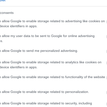
Out
consents
o allow Google to enable storage related to advertising like cookies on
evice identifiers in apps.
szor jártam ott, és sohasem csalódtam az ételek minőségében.
válogatottak. Az ízek gazdagok, harmonikusan finomak. Vegetári
o allow my user data to be sent to Google for online advertising
eset, ha a nem-vega barátaimmal vagy családtagjaimmal megyek 
s.
tek, udvariasak, segítőkészek, mégsem
to allow Google to send me personalized advertising.
o allow Google to enable storage related to analytics like cookies on
evice identifiers in apps.
legjobb olasz étterem Magyarországon. Az előételek, tészták és
picit elmaradnak ettől a szinttől, de a legtöbb helyen örülnének,
o allow Google to enable storage related to functionality of the website
rias, nagyon hangulatos étterem.
o allow Google to enable storage related to personalization.
em problémáztak, amikor váratlan ötlettől vezérelve este 9-10 
ddigi két látogatásom alkalmával csak 1-1 asztalnál ültek magy
o allow Google to enable storage related to security, including