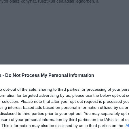
yos olasz konyhát, rusztikus családias légkörben, a
lenlétében.
ek eleget téve sokszor improvizatív menüsorokat
készítenek el, amikor igazán szárnyalhat Graziano
ilágában.
u -
Do Not Process My Personal Information
to opt-out of the sale, sharing to third parties, or processing of your per
formation for targeted advertising by us, please use the below opt-out s
r selection. Please note that after your opt-out request is processed y
eing interest-based ads based on personal information utilized by us or
disclosed to third parties prior to your opt-out. You may separately opt-
losure of your personal information by third parties on the IAB’s list of
. This information may also be disclosed by us to third parties on the
IA