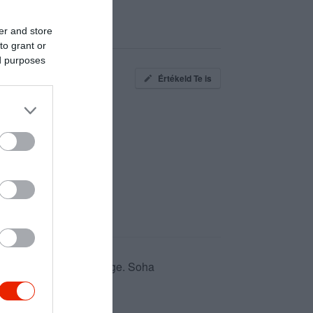
er and store
to grant or
ed purposes
Értékeld Te is
intük eza technika ördöge. Soha