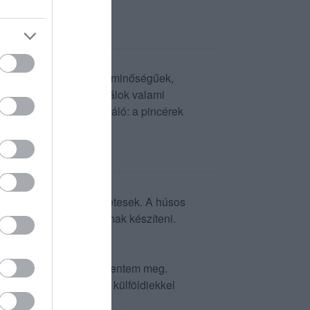
 Az alapanyagok kiváló minőségűek,
ánusként is mindig találok valami
oda. A kiszolgálás kiváló: a pincérek
 desszertek mind tökéletesek. A húsos
 ha ilyen ételeket tudnának készíteni.
körül rövidnadrágban jelentem meg.
arok, az egész étterem külföldiekkel