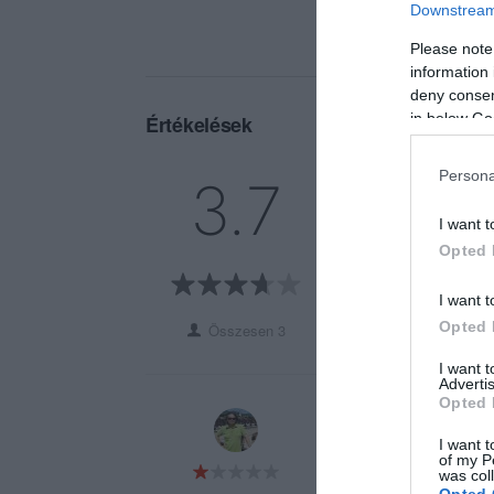
Downstream 
Please note
information 
deny consent
in below Go
Értékelések
5
2
Persona
3.7
4
0
I want t
3
0
Opted 
2
0
1
1
I want t
Opted 
Összesen 3
I want 
Advertis
Opted 
Érvényes visszaiga
többet!
I want t
of my P
was col