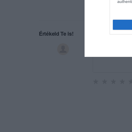
authenti
Értékeld Te is!