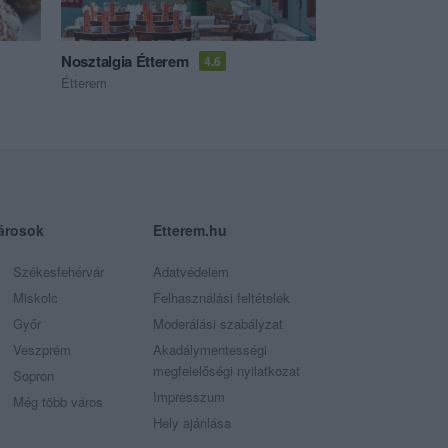
Nosztalgia Étterem
4.6
Étterem
árosok
Etterem.hu
Székesfehérvár
Adatvédelem
Miskolc
Felhasználási feltételek
Győr
Moderálási szabályzat
Veszprém
Akadálymentességi
megfelelőségi nyilatkozat
Sopron
Impresszum
Még több város
Hely ajánlása