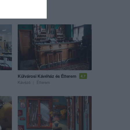
Külvárosi Kávéház és Étterem
4.7
Kávézó
Étterem