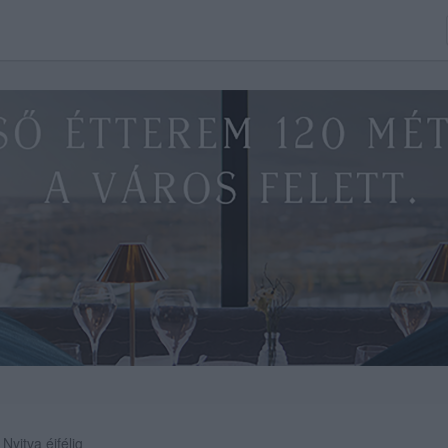
Nyitva éjfélig