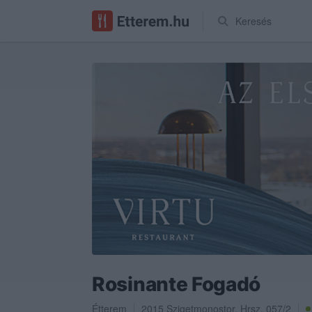
Keresés
Rosinante Fogadó
Étterem
2015
Szigetmonostor
,
Hrsz. 057/2