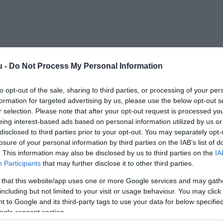
u -
Do Not Process My Personal Information
Kap
to opt-out of the sale, sharing to third parties, or processing of your per
formation for targeted advertising by us, please use the below opt-out s
Mutass többet
Nyitva
r selection. Please note that after your opt-out request is processed y
eing interest-based ads based on personal information utilized by us or
disclosed to third parties prior to your opt-out. You may separately opt-
losure of your personal information by third parties on the IAB’s list of
. This information may also be disclosed by us to third parties on the
IA
rasz, Parkoló
Participants
that may further disclose it to other third parties.
 that this website/app uses one or more Google services and may gath
m megvalósulása. Két egyéniség, egy szállodás-
including but not limited to your visit or usage behaviour. You may click 
r Nagy Ágnes és Szikora Imre álma kelt életre, akik 12
 to Google and its third-party tags to use your data for below specifi
ük legnagyobb kalandjába a Rosinante Fogadó
ogle consent section.
nante azoknak, akik ismerik egy családias, stílusos