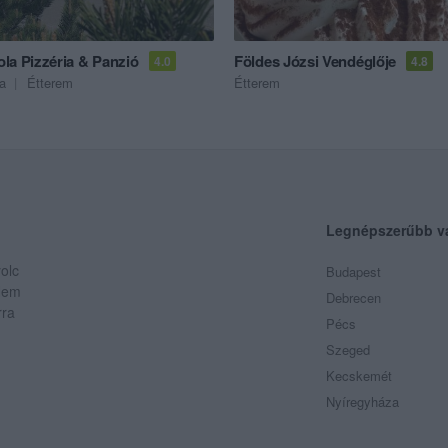
la Pizzéria & Panzió
Földes Józsi Vendéglője
4.0
4.8
ia
Étterem
Étterem
Legnépszerűbb v
olc
Budapest
 Nem
Debrecen
rra
Pécs
Szeged
Kecskemét
Nyíregyháza