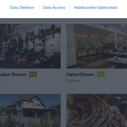
Data Deletion
Data Access
Adatkezelési tájékoztató
ék...
alász Étterem
Pajtás Étterem
4.9
4.0
m
Étterem