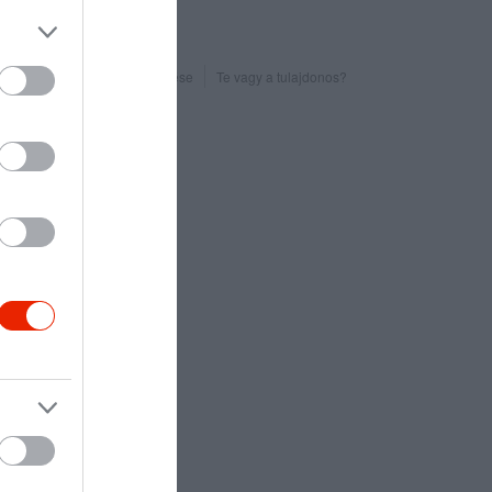
Probléma jelentése
Te vagy a tulajdonos?