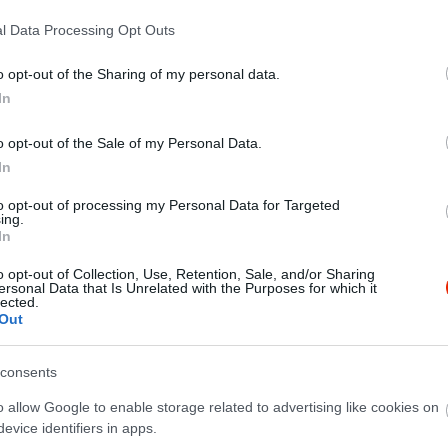
endrei-szigeten. Egy hely, ahová még az ismeretlen is
t minden olyan, mint otthon vagy a nagymamánál. A
l Data Processing Opt Outs
a sok-sok könyv, a melegség és az őszinte vendégszeretet.
nak közös nevezője, hogy tiszta szívből szeretjük a
o opt-out of the Sharing of my personal data.
gfontosabb számunkra hogy mindenki feltöltődve térjen
In
 vagyunk, de különlegesek, egyik vezérhajónk a
llásunk, hogy az elégedett vendég biztosan visszatér
o opt-out of the Sale of my Personal Data.
ező találkozásig akár 10 évet is kell várnunk, nekünk
In
to opt-out of processing my Personal Data for Targeted
ing.
In
o opt-out of Collection, Use, Retention, Sale, and/or Sharing
ersonal Data that Is Unrelated with the Purposes for which it
lected.
Out
consents
o allow Google to enable storage related to advertising like cookies on
evice identifiers in apps.