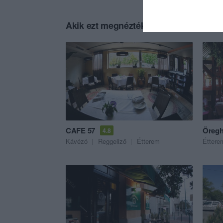
Akik ezt megnézték, ezeket is megnézt
CAFE 57
Öregh
4.8
Kávézó
Reggeliző
Étterem
Éttere