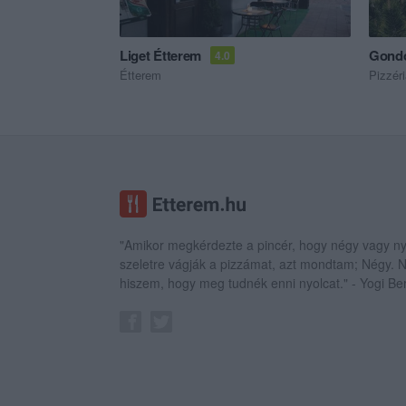
Liget Étterem
Gondo
4.0
Étterem
Pizzér
"Amikor megkérdezte a pincér, hogy négy vagy ny
szeletre vágják a pizzámat, azt mondtam; Négy.
hiszem, hogy meg tudnék enni nyolcat." - Yogi Be