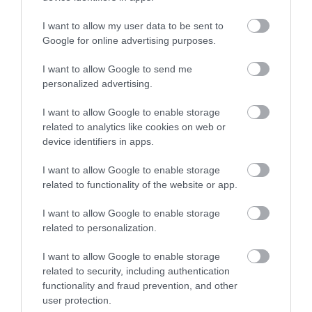
akik minden nap a vendégek
kényelméért és a jó
I want to allow my user data to be sent to
Google for online advertising purposes.
hangulatáért dolgoznak. A
Fogadónak sikerült megőrizni
I want to allow Google to send me
és táplálni azt a hangulatot,
personalized advertising.
amit egy nagyvárosból vidéki
nyugalomra áhítozó ember
I want to allow Google to enable storage
kíván vagy új ízekre kiváncsi,
related to analytics like cookies on web or
device identifiers in apps.
utazni vágyó emberek
kívánnak. Végül, de nem
I want to allow Google to enable storage
utolsó sorban a boraikról.
related to functionality of the website or app.
"Tibor Apátok Borát"
mindenkinek meg kell
I want to allow Google to enable storage
kostólnia, mert ebben is
related to personalization.
észrevehető az a gondos
I want to allow Google to enable storage
szakértelem és odafigyelés,
related to security, including authentication
ami az egész rendszerüket
functionality and fraud prevention, and other
működteti. Én leginkább a
user protection.
2012-es könnyű Traminit és a