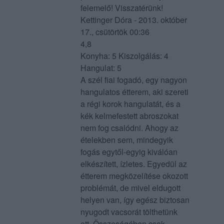
felemelő! Visszatérünk!
Kettinger Dóra - 2013. október
17., csütörtök 00:36
4,8
Konyha: 5 Kiszolgálás: 4
Hangulat: 5
A szél fiai fogadó, egy nagyon
hangulatos étterem, aki szereti
a régi korok hangulatát, és a
kék kelmefestett abroszokat
nem fog csalódni. Ahogy az
ételekben sem, mindegyik
fogás egytől-egyig kiválóan
elkészített, ízletes. Egyedül az
étterem megközelítése okozott
problémát, de mivel eldugott
helyen van, így egész biztosan
nyugodt vacsorát tölthetünk
ott. Összeségében csak