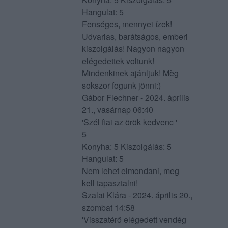
Hangulat: 5
Fenséges, mennyei ízek!
Udvarias, barátságos, emberi
kiszolgálás! Nagyon nagyon
elégedettek voltunk!
Mindenkinek ajánljuk! Mèg
sokszor fogunk jönni:)
Gábor Flechner - 2024. április
21., vasárnap 06:40
'Szél fiai az örök kedvenc '
5
Konyha: 5 Kiszolgálás: 5
Hangulat: 5
Nem lehet elmondani, meg
kell tapasztalni!
Szalai Klára - 2024. április 20.,
szombat 14:58
'Visszatérő elégedett vendég