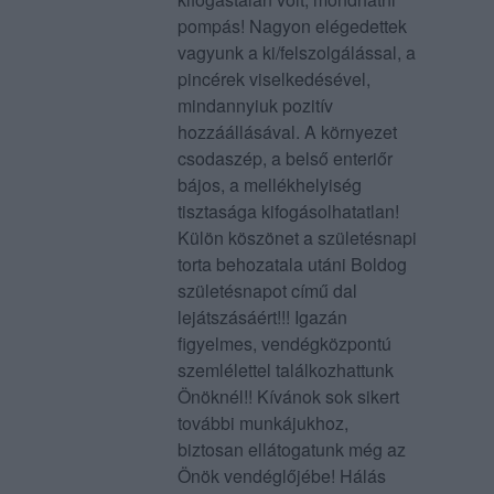
pompás! Nagyon elégedettek
vagyunk a ki/felszolgálással, a
pincérek viselkedésével,
mindannyiuk pozitív
hozzáállásával. A környezet
csodaszép, a belső enteriőr
bájos, a mellékhelyiség
tisztasága kifogásolhatatlan!
Külön köszönet a születésnapi
torta behozatala utáni Boldog
születésnapot című dal
lejátszásáért!!! Igazán
figyelmes, vendégközpontú
szemlélettel találkozhattunk
Önöknél!! Kívánok sok sikert
további munkájukhoz,
biztosan ellátogatunk még az
Önök vendéglőjébe! Hálás