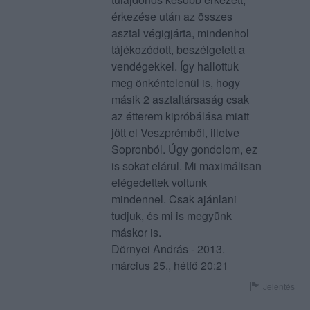
érkezése után az összes
asztal végigjárta, mindenhol
tájékozódott, beszélgetett a
vendégekkel. Így hallottuk
meg önkéntelenül is, hogy
másik 2 asztaltársaság csak
az étterem kipróbálása miatt
jött el Veszprémből, illetve
Sopronból. Úgy gondolom, ez
is sokat elárul. Mi maximálisan
elégedettek voltunk
mindennel. Csak ajánlani
tudjuk, és mi is megyünk
máskor is.
Dörnyei András - 2013.
március 25., hétfő 20:21
Jelentés