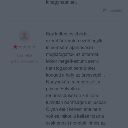
kihagyhatatlan.
Jelentés
Egy kellemes ebédet
szerettünk volna ezért egyik
ismerösöm ajánlásásra
meglátogattuk az éttermet.
kiss réka
Mikor megérkeztünk senki
2016. Október 1.
nem fogadott bennünket
kongott a hely az ürességtől .
Nagysokára megérkezett a
pincér. Felvette a
rendelésünket de zet sem
tulzottan barátságos stilusban.
Olyan ételt kértem ami nem
volt és mikor ki kellett hoznia
csak ennyit mondott: nincs az