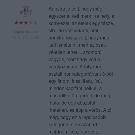
Annyira jó volt, hogy még
egyszer el kell menni (a hely, a
környezet, az ételek egy része,
stb., de volt valami, ami
Lópici Gáspár
annyira rossz volt, hogy meg
2016. Június 22.
kell ismételni, mert ez csak
véletlen lehet.... szomorú
vagyok, mert nagy volt a
várakozásom. A folyóbor,
asztali bor kategóriában: 3-ból
egy finom, friss illatú, ízű,
minden kacifánt nélkül- a
második elöregedett, de még
iható, de egy abszolút
ihatatlan, és épp a vörös. Attól
még, hogy ez a legolcsóbb
kategória, nem szabad
majdnem kész borecetet