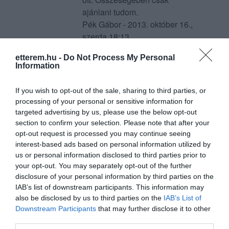
ajánlani tudom.
Pék Gábor - 2013. október 16.,
szerda 18:13
5
etterem.hu -
Do Not Process My Personal
Konyha: 5 Kiszolgálás: 5
Information
Hangulat: 5
4 napot töltöttem a
If you wish to opt-out of the sale, sharing to third parties, or
Fogadóban. Ezalatt alkalmam
processing of your personal or sensitive information for
volt bepillantást nyerni, hogy
targeted advertising by us, please use the below opt-out
milyen kemény munkával és
section to confirm your selection. Please note that after your
szervezettséggel jár egy ilyen
opt-out request is processed you may continue seeing
interest-based ads based on personal information utilized by
tipusú vendéglátó egység
us or personal information disclosed to third parties prior to
működtetése. Ezalatt az idő
your opt-out. You may separately opt-out of the further
alatt nem csak a konyháját,
disclosure of your personal information by third parties on the
hanem a vendéglátásukat is
IAB’s list of downstream participants. This information may
élvezhettem "Tibor Apátok"-
also be disclosed by us to third parties on the
IAB’s List of
nak. A konyhájuk remek.
Downstream Participants
that may further disclose it to other
Egyszerű ételeket készítenek,
third parties.