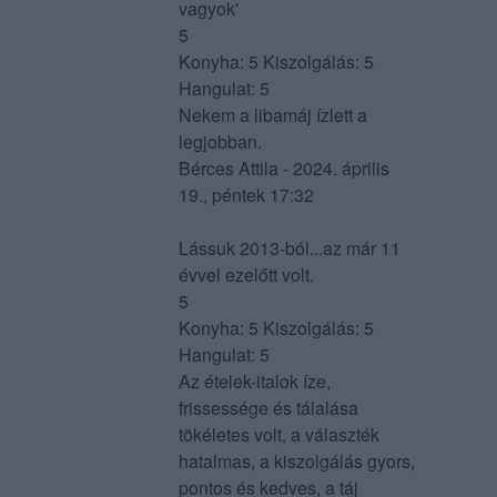
vagyok'
5
Konyha: 5 Kiszolgálás: 5
Hangulat: 5
Nekem a libamáj ízlett a
legjobban.
Bérces Attila - 2024. április
19., péntek 17:32
Lássuk 2013-ból...az már 11
évvel ezelőtt volt.
5
Konyha: 5 Kiszolgálás: 5
Hangulat: 5
Az ételek-italok íze,
frissessége és tálalása
tökéletes volt, a választék
hatalmas, a kiszolgálás gyors,
pontos és kedves, a táj