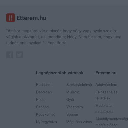
"Amikor megkérdezte a pincér, hogy négy vagy nyolc szeletre
vágják a pizzámat, azt mondtam; Négy. Nem hiszem, hogy meg
tudnék enni nyolcat." - Yogi Berra
Legnépszerűbb városok
Etterem.hu
Budapest
Székesfehérvár
Adatvédelem
Debrecen
Miskolc
Felhasználási
feltételek
Pécs
Győr
Moderálási
Szeged
Veszprém
szabályzat
Kecskemét
Sopron
Akadálymentességi
Nyíregyháza
Még több város
megfelelőségi