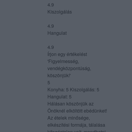
4.9
Kiszolgálás
4.9
Hangulat
4.9
Írjon egy értékelést
'Figyelmesség,
vendégközpontúság,
köszönjük!'
5
Konyha: 5 Kiszolgálás: 5
Hangulat: 5
Hálásan köszönjük az
Önöknél elköltött ebédünket!
Az ételek minősége,
elkészítési formája, tálalása
kifogástalan volt, mondhatni