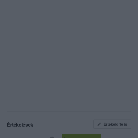
Értékelések
Értékeld Te is
5