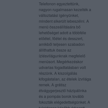
Telefonon egyeztettünk,
nagyon rugalmasan kezelték a
változtatási igényünket,
mindent sikerült lebeszélni. A
menü összeállítására bő
lehetőséget adott a többféle
előétel, főétel és desszert,
amikből teljesen szabadon
állíthattuk össze az
ízlésvilágunknak megfelelő
menüsort. Megérkezéskor
udvarias fogadtatásban volt
részünk. A kiszolgálás
kifogástalan, az ételek ízvilága
remek. A grátisz
étvágygerjesztő házipálinka
és a pompás borok tovább
fokozták elégedettségünket. A
tulajdonos később érkezett,