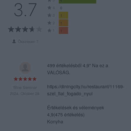
4
3.7
4
0
3
1
2
1
1
1
Összesen 7
499 értékelésből 4,9* Na ez a
VALÓSÁG.
https://diningcity.hu/restaurant/11169-
Wine Seminar
szel_fiai_fogado_nyul
2024. Október 28.
Értékelések és vélemények
4,9(475 értékelés)
Konyha