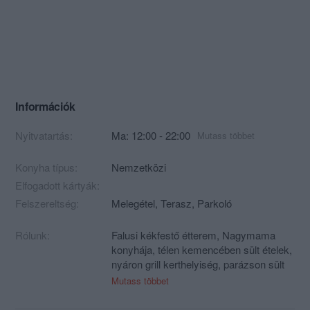
Információk
Nyitvatartás:
Ma: 12:00 - 22:00
Mutass többet
Konyha típus:
Nemzetközi
Elfogadott kártyák:
Felszereltség:
Melegétel, Terasz, Parkoló
Rólunk:
Falusi kékfestő étterem, Nagymama
konyhája, télen kemencében sült ételek,
nyáron grill kerthelyiség, parázson sült
ételekkel, borpince válogatott borokkal,
Mutass többet
és kívánságra szabadtéri bográcsételek
várják vendégeinket.