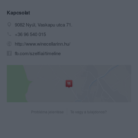
A fogadó ideális lehetőséget kínál üzleti
tréningek, megbeszélések, baráti
Kapcsolat
találkozók, ünnepségek, kerti grill
9082 Nyúl, Vaskapu utca 71.
állófogadások, reprezentatív
rendezvények megvalósítására.
+36 96 540 015
http://www.winecellarinn.hu/
fb.com/szelfiai/timeline
Probléma jelentése
Te vagy a tulajdonos?