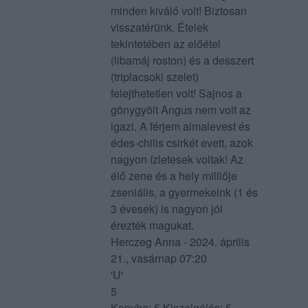
minden kiváló volt! Biztosan
visszatérünk. Ételek
tekintetében az előétel
(libamáj roston) és a desszert
(triplacsoki szelet)
felejthetetlen volt! Sajnos a
gönygyölt Angus nem volt az
igazi. A férjem almalevest és
édes-chilis csirkét evett, azok
nagyon ízletesek voltak! Az
élő zene és a hely milliője
zseniális, a gyermekeink (1 és
3 évesek) is nagyon jól
érezték magukat.
Herczeg Anna - 2024. április
21., vasárnap 07:20
'U'
5
Konyha: 5 Kiszolgálás: 5