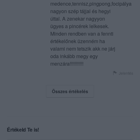
medence,tennisz,pingpong,focipálya
nagyon szép tájjal és hegyi
úttal. A zenekar nagyyon
ügyes a pincérek lelkesek.
Minden rendben van a fennti
értékelőnek üzenném ha
valami nem tetszik akk ne járj
oda inkább megy egy
menzára!!!!!!!!!!!
Jelentés
Összes értékelés
Értékeld Te is!