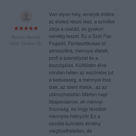
Van olyan hely, amelyik örökre
az életed része lesz, a szívébe
zárja a család, és gyakori
vendég leszel. Ez a Szél Fiai
Baranyi Henriett
Fogadó. Fantasztikusan jó
2022. Október 25.
atmoszféra, mennyei ételek,
profi a személyzet és a
kiszolgálás. Külföldön élve
minden héten az eszünkbe jut
a kedvesség, a mennyei friss
ízek, az isteni illatok.,.az az
utánozhatatlan Márton napi
libapecsenye, ah mennyi
finomság, és hogy távolból
mennyire hiányzik! Ez a
csodás kulináris élmény
megfizethetetlen, és