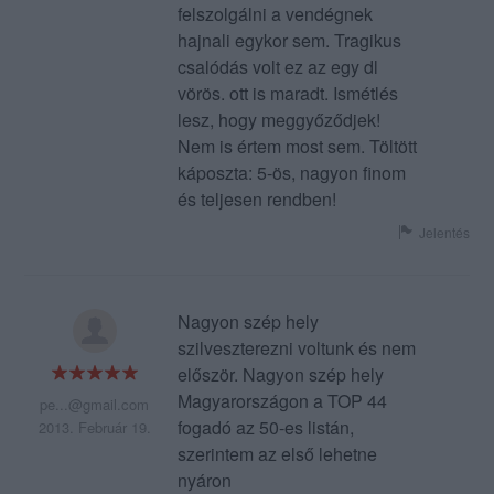
felszolgálni a vendégnek
hajnali egykor sem. Tragikus
csalódás volt ez az egy dl
vörös. ott is maradt. Ismétlés
lesz, hogy meggyőződjek!
Nem is értem most sem. Töltött
káposzta: 5-ös, nagyon finom
és teljesen rendben!
Jelentés
Nagyon szép hely
szilveszterezni voltunk és nem
először. Nagyon szép hely
Magyarországon a TOP 44
pe...@gmail.com
fogadó az 50-es listán,
2013. Február 19.
szerintem az első lehetne
nyáron