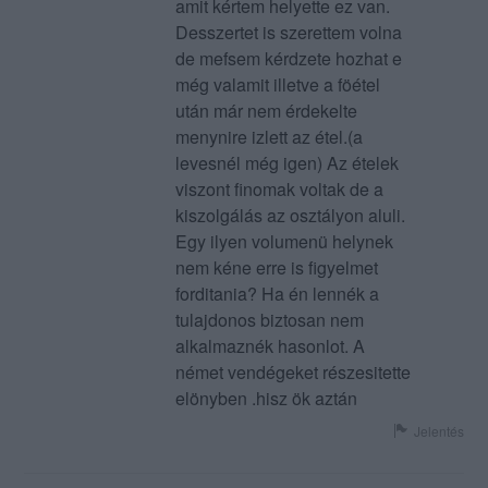
amit kértem helyette ez van.
Desszertet is szerettem volna
de mefsem kérdzete hozhat e
még valamit illetve a föétel
után már nem érdekelte
menynire izlett az étel.(a
levesnél még igen) Az ételek
viszont finomak voltak de a
kiszolgálás az osztályon aluli.
Egy ilyen volumenü helynek
nem kéne erre is figyelmet
forditania? Ha én lennék a
tulajdonos biztosan nem
alkalmaznék hasonlot. A
német vendégeket részesitette
elönyben .hisz ök aztán
Jelentés