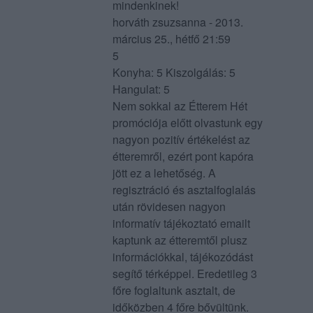
mindenkinek!
horváth zsuzsanna - 2013.
március 25., hétfő 21:59
5
Konyha: 5 Kiszolgálás: 5
Hangulat: 5
Nem sokkal az Étterem Hét
promóciója előtt olvastunk egy
nagyon pozitív értékelést az
étteremről, ezért pont kapóra
jött ez a lehetőség. A
regisztráció és asztalfoglalás
után rövidesen nagyon
informatív tájékoztató emailt
kaptunk az étteremtől plusz
információkkal, tájékozódást
segítő térképpel. Eredetileg 3
főre foglaltunk asztalt, de
időközben 4 főre bővültünk.