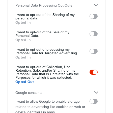
minőségi hozzávalókból,
Please note that this website/app uses one or more Google
Personal Data Processing Opt Outs
gondos szakértelemmel és
services and may gather and store information including but
odafigyeléssel. Kedvencem
not limited to your visit or usage behaviour. You may click to
I want to opt-out of the Sharing of my
personal data.
volt a mangalica sült karaj,
grant or deny consent to Google and its third-party tags to
Opted In
use your data for below specified purposes in below Google
hozzá olivaolajban, rizlinggel
consent section.
sütve-párolt vargányagomba,
I want to opt-out of the Sale of my
Personal Data.
pecsenyelével, juhtúrós, házi
Opted In
sonkával, sztrapacskán tálalva
I want to opt-out of processing my
és a medvehagyma leves
Personal Data for Targeted Advertising.
pirított sonkával, sajtos bagett
Opted In
szelettel. A kiszolgálás külön
I want to opt-out of Collection, Use,
szót érdemel, mert "Tibor
Retention, Sale, and/or Sharing of my
Apát"-ok körül mindenki tudja
Personal Data that Is Unrelated with the
Purposes for which it was collected.
a dolgát és magas
Opted Out
szinvonalon teljesít. A
pincérek kedvesek és jó
Google consents
modórúak. Külön dícséretet
I want to allow Google to enable storage
érdemel, Andrea, "Tibor
related to advertising like cookies on web or
Apátok" felesége és a Mama,
device identifiers in apps.