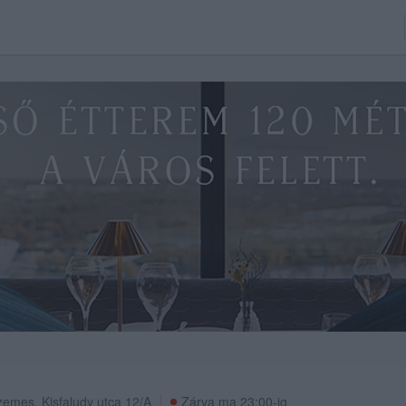
szemes
,
Kisfaludy utca 12/A
Zárva ma 23:00-ig