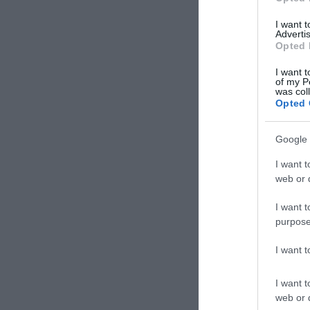
I want 
Advertis
Opted 
I want t
of my P
was col
Opted 
Google 
I want t
web or d
I want t
purpose
I want 
I want t
web or d