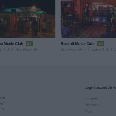
a Music Club
Bacardi Music Cafe
5.0
5.0
ai Klub
Szórakozóhely
Szórakozóhely
Éjszakai Klub
Legnépszerűbb v
olc
Budapest
 Nem
Debrecen
rra
Pécs