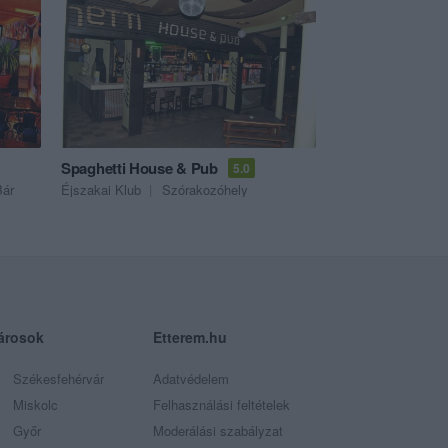
Spaghetti House & Pub
5.0
Bár
Éjszakai Klub
Szórakozóhely
árosok
Etterem.hu
Székesfehérvár
Adatvédelem
Miskolc
Felhasználási feltételek
Győr
Moderálási szabályzat