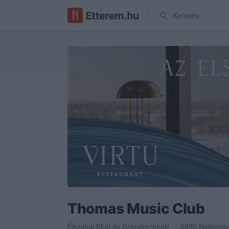
Keresés
Thomas Music Club
Éjszakai Klub
és
Szórakozóhely
8636
Balaton