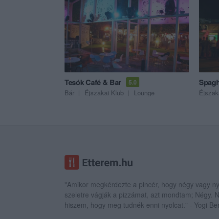
Tesók Café & Bar
Spagh
5.0
Bár
Éjszakai Klub
Lounge
Éjszak
"Amikor megkérdezte a pincér, hogy négy vagy ny
szeletre vágják a pizzámat, azt mondtam; Négy.
hiszem, hogy meg tudnék enni nyolcat." - Yogi Be