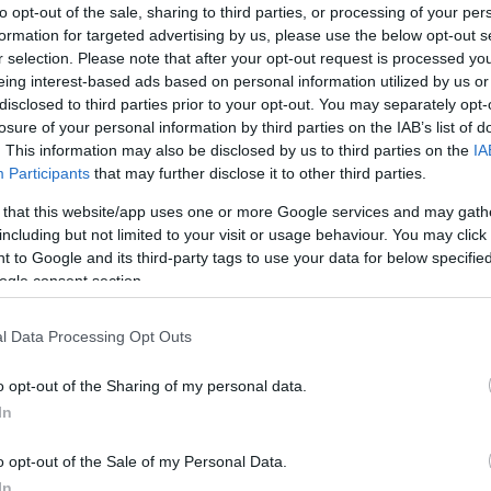
to opt-out of the sale, sharing to third parties, or processing of your per
formation for targeted advertising by us, please use the below opt-out s
r selection. Please note that after your opt-out request is processed y
eing interest-based ads based on personal information utilized by us or
disclosed to third parties prior to your opt-out. You may separately opt-
losure of your personal information by third parties on the IAB’s list of
. This information may also be disclosed by us to third parties on the
IA
Participants
that may further disclose it to other third parties.
Kap
 that this website/app uses one or more Google services and may gath
including but not limited to your visit or usage behaviour. You may click 
utass többet
 to Google and its third-party tags to use your data for below specifi
ogle consent section.
Dance
Parkoló
l Data Processing Opt Outs
Balatonszemes legnagyobb és legjobb klubjában! A klub
o opt-out of the Sharing of my personal data.
 környék meghatározó buliközpontja. Legyél részese Te is
In
yári éjszakáknak, a Thomas Music Club-ban, 2014-ben is!
o opt-out of the Sale of my Personal Data.
In