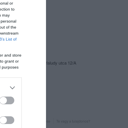
sonal or
ection to
ou may
 personal
out of the
 downstream
B’s List of
csolat
er and store
to grant or
8636 Balatonszemes, Kisfaludy utca 12/A
ed purposes
info@dreamprojects.hu
fb.com/thomasmusicclub
Probléma jelentése
Te vagy a tulajdonos?