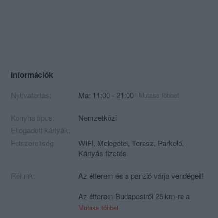
Információk
Nyitvatartás:
Ma: 11:00 - 21:00
Mutass többet
Konyha típus:
Nemzetközi
Elfogadott kártyák:
Felszereltség:
WIFI, Melegétel, Terasz, Parkoló,
Kártyás fizetés
Rólunk:
Az étterem és a panzió várja vendégeit!
Az étterem Budapestről 25 km-re a
Garancsi-tó partján a Pilis hegyek egy
Mutass többet
festőien szép völgyében található. Az