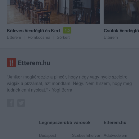
Kőleves Vendéglő és Kert
Csülök Vendéglő
4.0
Étterem
Romkocsma
Sörkert
Étterem
"Amikor megkérdezte a pincér, hogy négy vagy nyolc szeletre
vágják a pizzámat, azt mondtam; Négy. Nem hiszem, hogy meg
tudnék enni nyolcat." - Yogi Berra
Legnépszerűbb városok
Etterem.hu
Budapest
Székesfehérvár
Adatvédelem