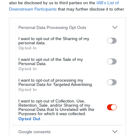
Értékelések
Értékeld Te is
also be disclosed by us to third parties on the
IAB’s List of
Downstream Participants
that may further disclose it to other
5
third parties.
2
3.0
4
0
Please note that this website/app uses one or more Google
Personal Data Processing Opt Outs
3
0
services and may gather and store information including but
not limited to your visit or usage behaviour. You may click to
I want to opt-out of the Sharing of my
2
2
personal data.
grant or deny consent to Google and its third-party tags to
1
1
Opted In
use your data for below specified purposes in below Google
consent section.
Összesen 5
I want to opt-out of the Sale of my
Personal Data.
Opted In
I want to opt-out of processing my
,gyors kiszolgálás,izletes
Personal Data for Targeted Advertising.
ételek! Elfogadható árak!
Opted In
5 csillag
I want to opt-out of Collection, Use,
Retention, Sale, and/or Sharing of my
Alföldi István
Jelentés
Personal Data that Is Unrelated with the
2020. Február 13.
Purposes for which it was collected.
Opted Out
Google consents