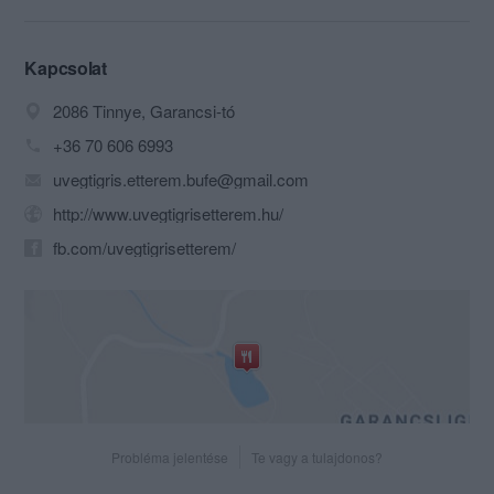
Üvegtigris című film forgatási helyszíne,
az eredeti, működő büfékocsival,
étteremmel és panzióval.
Kapcsolat
2086 Tinnye, Garancsi-tó
+36 70 606 6993
uvegtigris.etterem.bufe@gmail.com
http://www.uvegtigrisetterem.hu/
fb.com/uvegtigrisetterem/
Probléma jelentése
Te vagy a tulajdonos?