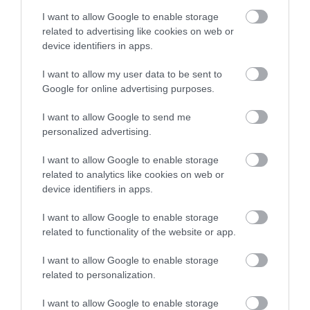
A film nyomán kerekedtünk fel,
I want to allow Google to enable storage
de rendes ebédnyire voltunk
related to advertising like cookies on web or
éhesek.
device identifiers in apps.
A több e nyári negatív
Pista Bakancslista
értékelés ellenére választottuk
2019. Augusztus 27.
I want to allow my user data to be sent to
- és nem bántuk meg.
Google for online advertising purposes.
Szombat dél volt és jó idő. A
I want to allow Google to send me
teraszon is volt szabad asztal,
personalized advertising.
szép kilátásunk volt a tóra,
dombokra.
I want to allow Google to enable storage
A pincér a kisfiával vette fel a
related to analytics like cookies on web or
rendelést, szolgált fel.
device identifiers in apps.
Udvariasak, kedvesek voltak.
I want to allow Google to enable storage
Az ételek gyorsan elkészültek,
related to functionality of the website or app.
az átlagosnál kevesebbet
kellett várni és mindhárom étel
I want to allow Google to enable storage
nagyon finom volt.
related to personalization.
Jelentés
I want to allow Google to enable storage