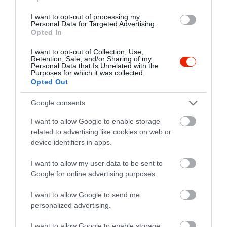
Mindennek szellemében újítottuk fel a
Vitorlást.
I want to opt-out of processing my
Hagyomány, patina, és a Balaton
Personal Data for Targeted Advertising.
Opted In
lehelete – egy helyen. Reméljük újra
Értékelések
Értékeld Te is
helytálló lesz a házról száz évvel ezelőtt
I want to opt-out of Collection, Use,
lejegyzett írás: a Balaton-vidéki élet
5
0
Retention, Sale, and/or Sharing of my
2.0
kellemeit új szórakozásokkal emelni
Personal Data that Is Unrelated with the
4
0
Purposes for which it was collected.
hivatott hely.
Opted Out
3
1
2
0
Google consents
1
1
I want to allow Google to enable storage
Összesen 2
related to advertising like cookies on web or
device identifiers in apps.
I want to allow my user data to be sent to
Alighanem roszkor látogattuk
Google for online advertising purposes.
meg ezt a helyet. Február
végén, mikor még a hideg szél
I want to allow Google to send me
personalized advertising.
miatt nem lehetett kiülni. Bent
Dubniczky-Szabó István
az étteremben szorosan rakott
2010. Március 8.
I want to allow Google to enable storage