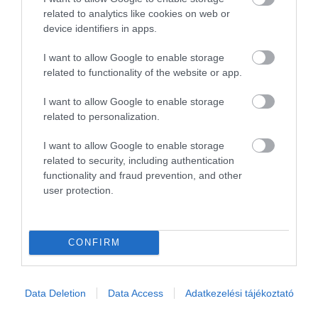
sztalok mellett üldögéltek az
related to analytics like cookies on web or
emberek átható ételszagban.
device identifiers in apps.
A cipóban tálalt krémlevesek
I want to allow Google to enable storage
related to functionality of the website or app.
(brokkoli és vargánya) finomak
voltak. Amit viszont nem
I want to allow Google to enable storage
ajánlok senkinek, hogy
related to personalization.
szarvaspörköltet rendeljen
nokedlival. Még a nokedli sem
I want to allow Google to enable storage
volt jó. A pörkölt pedig nem
related to security, including authentication
functionality and fraud prevention, and other
tudom mi óta van lefagyasztva,
user protection.
mert ez érződött rajta és az,
mint ha megégették volna.
CONFIRM
Egyedül a kiszolgálaásra nem
lehet panasz. Udvariasan és
gyorsan történik.
Data Deletion
Data Access
Adatkezelési tájékoztató
Jelentés