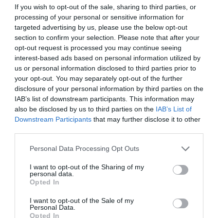
gróf Nádasdy Ferenc híresen szép
If you wish to opt-out of the sale, sharing to third parties, or
Probléma jelentése
Te vagy a tulajdonos?
yachtja a Hableány, Zichy Antal
processing of your personal or sensitive information for
Lucifere, de itt rendelte meg Festetics
targeted advertising by us, please use the below opt-out
Tasziló gróf a kis csavargőzösét és
section to confirm your selection. Please note that after your
innen indult útjára Andrássy Géza
opt-out request is processed you may continue seeing
Álmom nevű hajója valamint Esterházy
interest-based ads based on personal information utilized by
Mihály harminc tonnás Olyan nincs
us or personal information disclosed to third parties prior to
vitorlása. Íme, a balatoni vitorlázás
your opt-out. You may separately opt-out of the further
bölcsője.
disclosure of your personal information by third parties on the
IAB’s list of downstream participants. This information may
Richard Young még 1884-ben
also be disclosed by us to third parties on the
IAB’s List of
megalapítja a Stefánia Yacht Egyletet,
Downstream Participants
that may further disclose it to other
majd rá egy évre elhagyja az országot,
third parties.
így az egyletet és a műhelyt Esterházy
Please note that this website/app uses one or more Google
Mihály veszi át. 1887-ben megépül a
Personal Data Processing Opt Outs
services and may gather and store information including but
Klubház, amely rövid idő alatt a
not limited to your visit or usage behaviour. You may click to
I want to opt-out of the Sharing of my
Monarchia arisztokratáinak kedvelt
personal data.
grant or deny consent to Google and its third-party tags to
találkozóhelye lesz, később pedig az
Opted In
use your data for below specified purposes in below Google
egész Balaton emblematikus
consent section.
vendéglátóhelye. Ez a Vitorlás Étterem.
I want to opt-out of the Sale of my
Personal Data.
Opted In