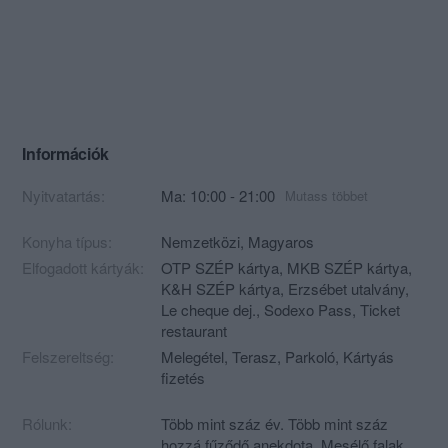
Információk
Nyitvatartás:
Ma: 10:00 - 21:00
Mutass többet
Konyha típus:
Nemzetközi
,
Magyaros
Elfogadott kártyák:
OTP SZÉP kártya, MKB SZÉP kártya,
K&H SZÉP kártya, Erzsébet utalvány,
Le cheque dej., Sodexo Pass, Ticket
restaurant
Felszereltség:
Melegétel, Terasz, Parkoló, Kártyás
fizetés
Rólunk:
Több mint száz év. Több mint száz
hozzá fűződő anekdota. Mesélő falak,