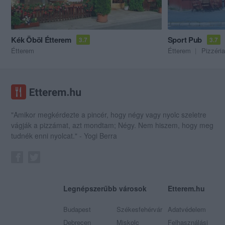
Kék Öböl Étterem
Sport Pub
3.7
3.7
Étterem
Étterem
Pizzéria
"Amikor megkérdezte a pincér, hogy négy vagy nyolc szeletre
vágják a pizzámat, azt mondtam; Négy. Nem hiszem, hogy meg
tudnék enni nyolcat." - Yogi Berra
Legnépszerűbb városok
Etterem.hu
Budapest
Székesfehérvár
Adatvédelem
Debrecen
Miskolc
Felhasználási