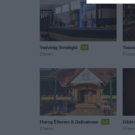
Vadvirág Vendéglő
Tosca
5.0
Étterem
Éttere
Horog Étterem & Delicatesse
Gilde
5.0
Étterem
Éttere