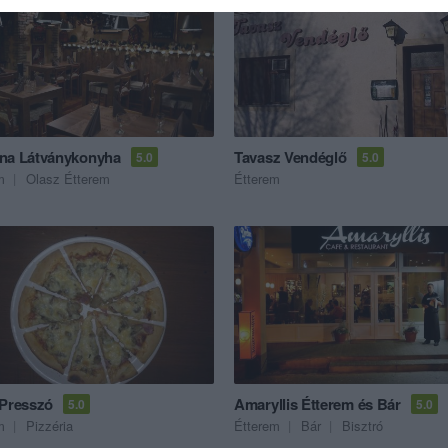
na Látványkonyha
Tavasz Vendéglő
5.0
5.0
m
Olasz Étterem
Étterem
 Presszó
Amaryllis Étterem és Bár
5.0
5.0
m
Pizzéria
Étterem
Bár
Bisztró