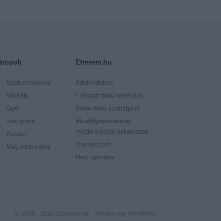
árosok
Etterem.hu
Székesfehérvár
Adatvédelem
Miskolc
Felhasználási feltételek
Győr
Moderálási szabályzat
Veszprém
Akadálymentességi
megfelelőségi nyilatkozat
Sopron
Impresszum
Még több város
Hely ajánlása
© 2009 - 2026 Etterem.hu - Minden jog fenntartva