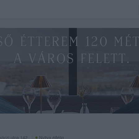
óczi utca 142.
Nyitva éjfélig