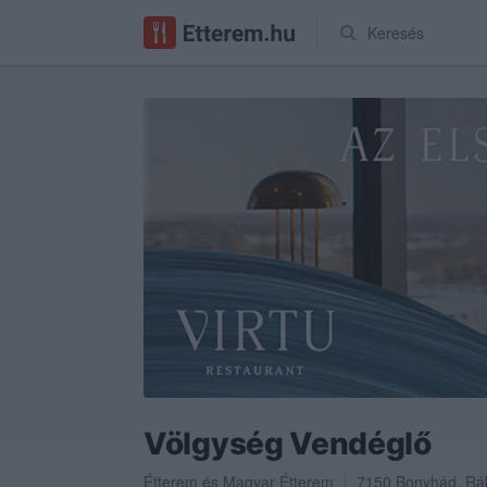
Keresés
Völgység Vendéglő
Étterem
és
Magyar Étterem
7150
Bonyhád
,
Rák