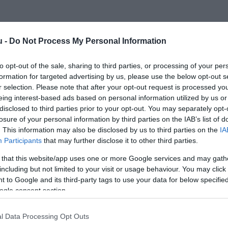
u -
Do Not Process My Personal Information
to opt-out of the sale, sharing to third parties, or processing of your per
formation for targeted advertising by us, please use the below opt-out s
r selection. Please note that after your opt-out request is processed y
Kap
eing interest-based ads based on personal information utilized by us or
disclosed to third parties prior to your opt-out. You may separately opt-
Mutass többet
Nyitva
losure of your personal information by third parties on the IAB’s list of
. This information may also be disclosed by us to third parties on the
IA
ros
Participants
that may further disclose it to other third parties.
 that this website/app uses one or more Google services and may gath
Parkoló
including but not limited to your visit or usage behaviour. You may click 
 to Google and its third-party tags to use your data for below specifi
ogle consent section.
l Data Processing Opt Outs