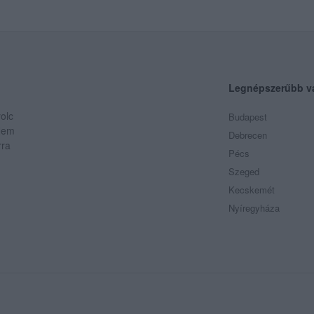
Legnépszerűbb v
olc
Budapest
 Nem
Debrecen
rra
Pécs
Szeged
Kecskemét
Nyíregyháza