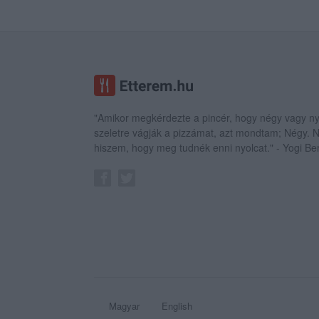
"Amikor megkérdezte a pincér, hogy négy vagy ny
szeletre vágják a pizzámat, azt mondtam; Négy.
hiszem, hogy meg tudnék enni nyolcat." - Yogi Be
Magyar
English