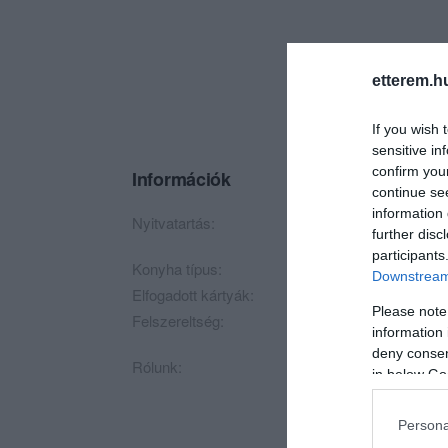
etterem.h
If you wish 
sensitive in
confirm you
Információk
continue se
information 
Nyitvatartás:
Ma: 00:00 - 24:00
further disc
participants
Konyha típus:
Nemzetközi
,
Magya
Downstream 
Elfogadott kártyák:
Please note
Felszereltség:
Melegétel, Terasz, 
information 
deny consent
Rólunk:
in below Go
Persona