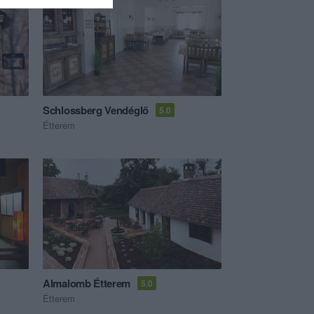
Schlossberg Vendéglő
5.0
Étterem
Almalomb Étterem
5.0
Étterem