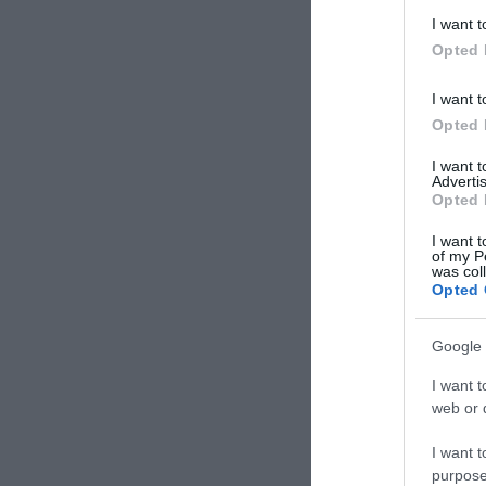
I want t
Opted 
I want t
Opted 
I want 
Advertis
Opted 
I want t
of my P
was col
Opted 
Google 
I want t
web or d
I want t
purpose