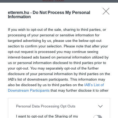
Mert az igazi palacsinta és gofri
etterem.hu -
Do Not Process My Personal
amerikai! Nem hiszed? Kóstold meg és
Information
rájössz, hogy még sosem ettél ilyen
Kapcsolat
finomat! Mikor először megízleltük egy
If you wish to opt-out of the sale, sharing to third parties, or
1065 Budapest, Nagymező u. 37-39.
New York gyorsétteremben, egy dolgot
processing of your personal or sensitive information for
biztosan tudtunk, ilyen kell itthonra is!
+36 30 180 4180
targeted advertising by us, please use the below opt-out
Képzelj el egy Oreo keksszel töltött
section to confirm your selection. Please note that after your
wowwafflekft@gmail.com
gofri, vanília krémmel, isteni csoki
opt-out request is processed you may continue seeing
öntettel és persze mini pillecukorral!
www.wowdiner.hu
interest-based ads based on personal information utilized by
Maga a mennyország!
us or personal information disclosed to third parties prior to
fb.com/WOW-American-Retro-Diner-1494856150819088/
your opt-out. You may separately opt-out of the further
Bagel és turmix szintén óriás
disclosure of your personal information by third parties on the
népszerűségnek örvendő termékek az
IAB’s list of downstream participants. This information may
USA-ban, a filmekből már jól ismert
also be disclosed by us to third parties on the
IAB’s List of
reggeliző helyek kínálatából nem
Downstream Participants
that may further disclose it to other
hiányozhatnak. Így természetesen a
third parties.
Wow Dinerbe is elhoztunk Nektek.
Please note that this website/app uses one or more Google
Personal Data Processing Opt Outs
Miért pont az ’50-es évekbe?
services and may gather and store information including but
Probléma jelentése
Te vagy a tulajdonos?
not limited to your visit or usage behaviour. You may click to
I want to opt-out of the Sharing of my