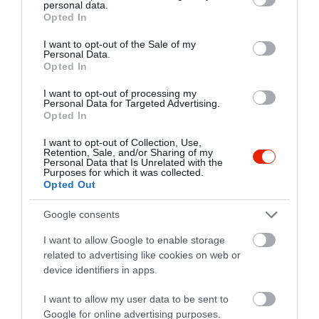
personal data.
Mert ekkor még tudták hogyan kell
grant or deny consent to Google and its third-party tags to
Opted In
élvezni az életet!
use your data for below specified purposes in below Google
Amerikában a második világháború
consent section.
I want to opt-out of the Sale of my
utáni gazdasági fejlődés optimizmussal
Personal Data.
töltötte el az embereket. A háborús
Opted In
időszak önmegtartóztatását követően, a
I want to opt-out of processing my
változás iránti igény az ötvenes éveket
Personal Data for Targeted Advertising.
virágzó, életélvező és eredményes
Opted In
évtizeddé varázsolta.
A tévésztárok igazi népszerűségre
I want to opt-out of Collection, Use,
Retention, Sale, and/or Sharing of my
tettek szert, a konzervatív korszak után
Personal Data that Is Unrelated with the
belopták a túlfűtött erotikát.
Purposes for which it was collected.
Opted Out
Karnyújtásnyira Amerika: gyere el a
Google consents
Wow Dinerbe!
Nagymező utca 37-39.
I want to allow Google to enable storage
related to advertising like cookies on web or
device identifiers in apps.
I want to allow my user data to be sent to
Google for online advertising purposes.