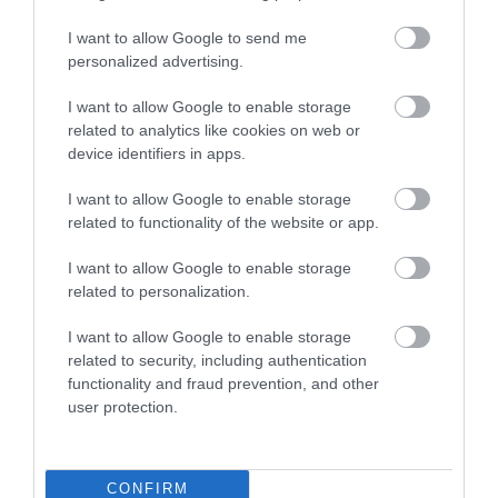
Értékelések
I want to allow Google to send me
personalized advertising.
5
2
4.3
I want to allow Google to enable storage
4
0
related to analytics like cookies on web or
3
1
device identifiers in apps.
2
0
1
0
I want to allow Google to enable storage
related to functionality of the website or app.
Összesen 3
I want to allow Google to enable storage
related to personalization.
I want to allow Google to enable storage
related to security, including authentication
functionality and fraud prevention, and other
user protection.
CONFIRM