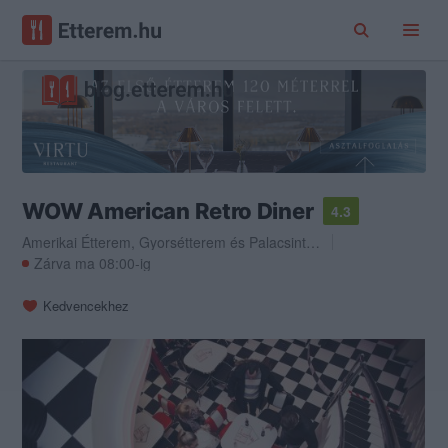
WOW American Retro Diner
4.3
Amerikai Étterem
,
Gyorsétterem
és
Palacsintázó
Zárva ma 08:00-ig
Kedvencekhez