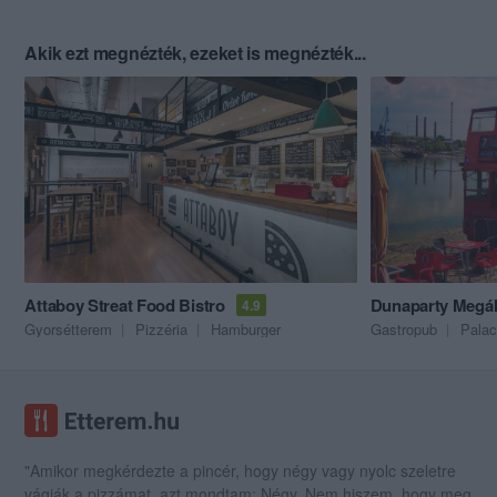
Akik ezt megnézték, ezeket is megnézték...
Attaboy Streat Food Bistro
Dunaparty Megál
4.9
Gyorsétterem
Pizzéria
Hamburger
Gastropub
Palac
"Amikor megkérdezte a pincér, hogy négy vagy nyolc szeletre
vágják a pizzámat, azt mondtam; Négy. Nem hiszem, hogy meg