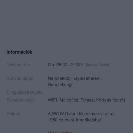
Információk
Nyitvatartás:
Ma: 08:00 - 22:00
Mutass többet
Konyha típus:
Nemzetközi
,
Gyorsétterem
,
Nemzetiségi
Elfogadott kártyák:
Felszereltség:
WIFI, Melegétel, Terasz, Kártyás fizetés
Rólunk:
A WOW Diner időutazásra visz az
1950-es évek Amerikájába!
Miért pont ide, Amerikába?
Mutass többet