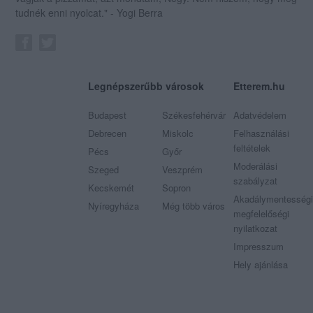
tudnék enni nyolcat." - Yogi Berra
Legnépszerűbb városok
Etterem.hu
Budapest
Székesfehérvár
Adatvédelem
Debrecen
Miskolc
Felhasználási
feltételek
Pécs
Győr
Moderálási
Szeged
Veszprém
szabályzat
Kecskemét
Sopron
Akadálymentességi
Nyíregyháza
Még több város
megfelelőségi
nyilatkozat
Impresszum
Hely ajánlása