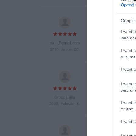
Opted 
nagyon jó hely és 
Google 
I want t
web or d
na...@gmail.com
2010. Január 26.
I want t
purpose
I want 
A kiszolgálás szupe
I want t
web or d
Orosz Erika
I want t
2009. Február 19.
or app.
I want t
Lásd fent
I want t