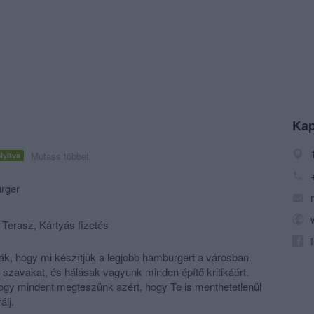
Kap
Mutass többet
Nyitva
rger
 Terasz, Kártyás fizetés
k, hogy mi készítjük a legjobb hamburgert a városban.
 szavakat, és hálásak vagyunk minden építő kritikáért.
hogy mindent megteszünk azért, hogy Te is menthetetlenül
álj.