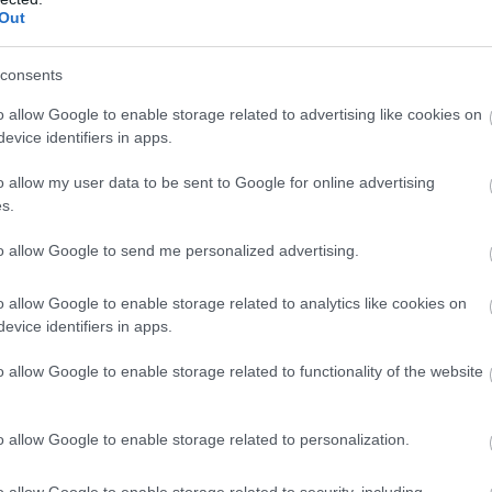
Out
igényes jo zene van
consents
o allow Google to enable storage related to advertising like cookies on
evice identifiers in apps.
o allow my user data to be sent to Google for online advertising
s.
to allow Google to send me personalized advertising.
r, az ételek is közelítenek a tökéleteshez.
o allow Google to enable storage related to analytics like cookies on
evice identifiers in apps.
o allow Google to enable storage related to functionality of the website
o allow Google to enable storage related to personalization.
o allow Google to enable storage related to security, including