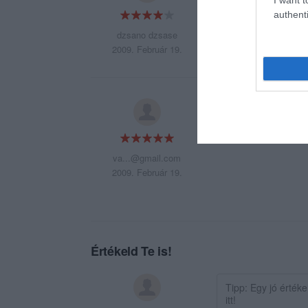
authenti
dzsano dzsase
2009. Február 19.
Egy igazán igényes
Mindenkinak csak 
va...@gmail.com
2009. Február 19.
Értékeld Te is!