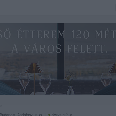
és
Budapest
,
Andrássy út 38.
Nyitva éjfélig