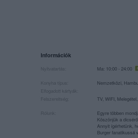
Információk
Nyitvatartás:
Ma: 10:00 - 24:00
Konyha típus:
Nemzetközi
,
Hambu
Elfogadott kártyák:
Felszereltség:
TV, WIFI, Melegétel,
Rólunk:
Egyre többen mondjá
Köszönjük a dicsérő
Annyit ígérhetünk, 
Burger fanatikussá v