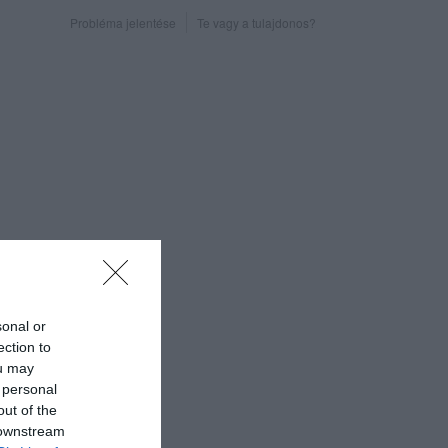
Probléma jelentése
Te vagy a tulajdonos?
sonal or
ection to
ou may
 personal
out of the
 downstream