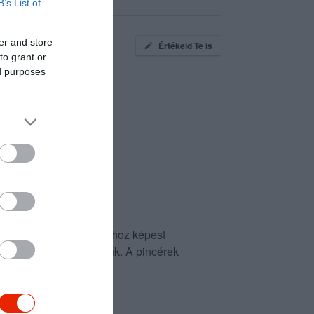
B’s List of
er and store
Értékeld Te is
to grant or
ed purposes
 Az árak az Andrássy úthoz képest
bb a teraszt választottuk. A pincérek