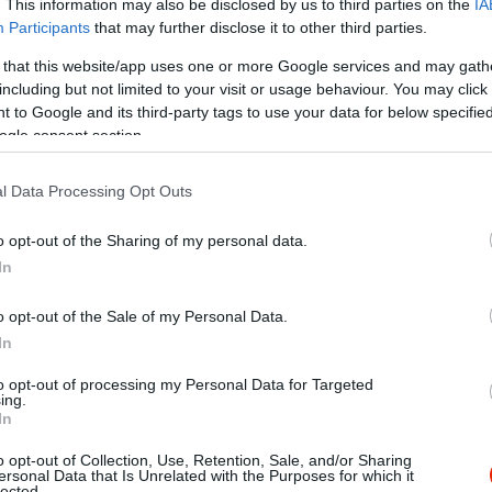
. This information may also be disclosed by us to third parties on the
IA
Participants
that may further disclose it to other third parties.
 that this website/app uses one or more Google services and may gath
including but not limited to your visit or usage behaviour. You may click 
 to Google and its third-party tags to use your data for below specifi
ogle consent section.
l Data Processing Opt Outs
o opt-out of the Sharing of my personal data.
In
o opt-out of the Sale of my Personal Data.
In
rgereik, különleges ízesítések is vannak (például avokádós).
to opt-out of processing my Personal Data for Targeted
 nem túl alacsonyak. A belső tér nem túl barátságos, így mi inká
ing.
ítőkészek. Gyerekekkel is nyugodtan lehet menni.
In
o opt-out of Collection, Use, Retention, Sale, and/or Sharing
ersonal Data that Is Unrelated with the Purposes for which it
lected.