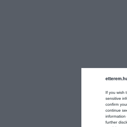
etterem.h
If you wish 
sensitive in
confirm you
continue se
information 
further disc