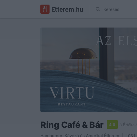
Keresés
Ring Café & Bár
4.0
8 Értékel
Hamburger
,
Kávézó
és
Amerikai Étterem
1061