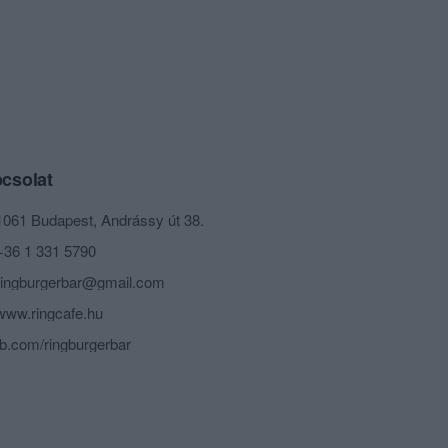
csolat
1061 Budapest, Andrássy út 38.
+36 1 331 5790
ringburgerbar@gmail.com
www.ringcafe.hu
fb.com/ringburgerbar