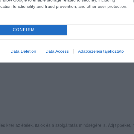
cation functionality and fraud prevention, and other user protection.
CONFIRM
, hangulatos, fiatalos hely a belváros szívében finom ételekkel,
Data Deletion
Data Access
Adatkezelési tájékoztató
ajánlani tudom!