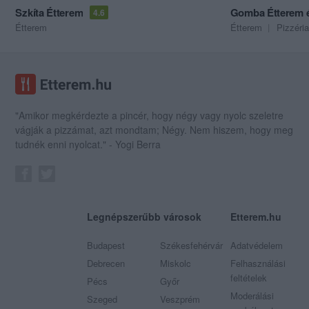
Szkíta Étterem
Gomba Étterem é
4.6
Étterem
Étterem
Pizzéria
"Amikor megkérdezte a pincér, hogy négy vagy nyolc szeletre
vágják a pizzámat, azt mondtam; Négy. Nem hiszem, hogy meg
tudnék enni nyolcat." - Yogi Berra
Legnépszerűbb városok
Etterem.hu
Budapest
Székesfehérvár
Adatvédelem
Debrecen
Miskolc
Felhasználási
feltételek
Pécs
Győr
Moderálási
Szeged
Veszprém