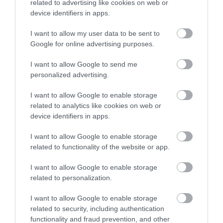
related to advertising like cookies on web or
device identifiers in apps.
5
1
5.0
4
I want to allow my user data to be sent to
0
Google for online advertising purposes.
3
0
2
0
I want to allow Google to send me
1
0
personalized advertising.
Összesen 1
I want to allow Google to enable storage
related to analytics like cookies on web or
device identifiers in apps.
Ott a szeren!!! Finom az étel,
I want to allow Google to enable storage
remek a kiszolgálás!
related to functionality of the website or app.
Jelentés
I want to allow Google to enable storage
Tarjáni Balázs
related to personalization.
2017. Augusztus 12.
I want to allow Google to enable storage
related to security, including authentication
functionality and fraud prevention, and other