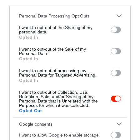
third parties.
Please note that this website/app uses one or more Google
Personal Data Processing Opt Outs
services and may gather and store information including but
not limited to your visit or usage behaviour. You may click to
I want to opt-out of the Sharing of my
personal data.
grant or deny consent to Google and its third-party tags to
Opted In
use your data for below specified purposes in below Google
consent section.
I want to opt-out of the Sale of my
Personal Data.
Opted In
I want to opt-out of processing my
Personal Data for Targeted Advertising.
Opted In
I want to opt-out of Collection, Use,
Retention, Sale, and/or Sharing of my
Personal Data that Is Unrelated with the
Purposes for which it was collected.
Opted Out
Google consents
I want to allow Google to enable storage
Értékelések
Értékeld Te is