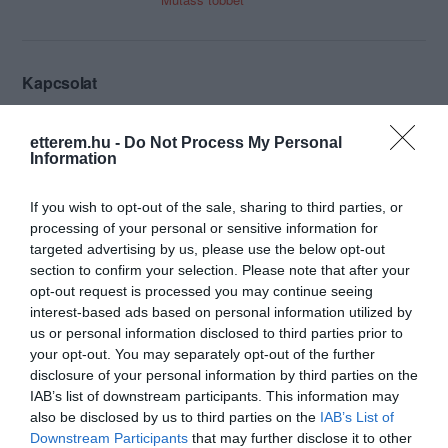
velünk együtt költözik, így a már
megszokott minőséget kínálhatjuk
kedves vendégeinknek. A vendéglő
közel 100 férőhelyes, így kisebb
Kapcsolat
rendezvények lebonyolítását is vállaljuk.
8640 Fonyód, Thököly utca 75.
A későbbiekben további bővítések
tervben vannak.
etterem.hu -
Do Not Process My Personal
+36 20 262 8515
Information
A Zöldkert Vendéglő gyönyörű, csendes
info@vsliget.hu
helyen helyezkedik el, üdülőparkunk
„zöld szívében”. Kínálunk menüs és a’
If you wish to opt-out of the sale, sharing to third parties, or
http://www.vsliget.hu/
la carte-os étkezést is, az üdülő
processing of your personal or sensitive information for
vendégeinknek és a betérő
targeted advertising by us, please use the below opt-out
vendégeknek egyaránt.
section to confirm your selection. Please note that after your
Májustól szeptemberig várjuk Önöket,
opt-out request is processed you may continue seeing
rendezvényeket ezen nyitva tartáson
interest-based ads based on personal information utilized by
kívül is vállalunk.
us or personal information disclosed to third parties prior to
your opt-out. You may separately opt-out of the further
disclosure of your personal information by third parties on the
IAB’s list of downstream participants. This information may
Probléma jelentése
Te vagy a tulajdonos?
also be disclosed by us to third parties on the
IAB’s List of
Downstream Participants
that may further disclose it to other