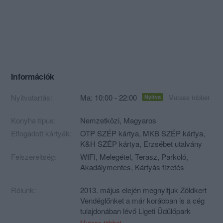
Információk
Nyitvatartás:
Ma: 10:00 - 22:00
Mutass többet
Nyitva
Konyha típus:
Nemzetközi
,
Magyaros
Elfogadott kártyák:
OTP SZÉP kártya, MKB SZÉP kártya,
K&H SZÉP kártya, Erzsébet utalvány
Felszereltség:
WIFI, Melegétel, Terasz, Parkoló,
Akadálymentes, Kártyás fizetés
Rólunk:
2013. május elején megnyitjuk Zöldkert
Vendéglőnket a már korábban is a cég
tulajdonában lévő Ligeti Üdülőpark
területén. A régi személyzet nagy része
Mutass többet