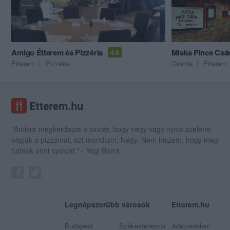
Amigo Étterem és Pizzéria
Miska Pince Csá
4.6
Étterem
Pizzéria
Csárda
Étterem
"Amikor megkérdezte a pincér, hogy négy vagy nyolc szeletre
vágják a pizzámat, azt mondtam; Négy. Nem hiszem, hogy meg
tudnék enni nyolcat." - Yogi Berra
Legnépszerűbb városok
Etterem.hu
Budapest
Székesfehérvár
Adatvédelem