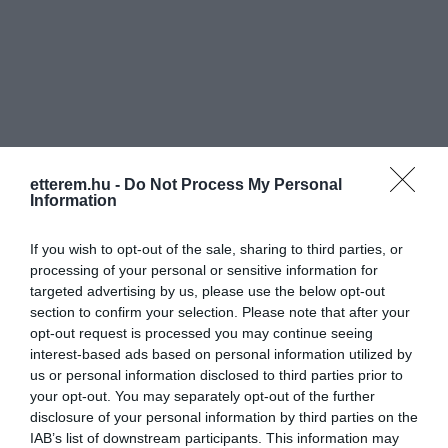
Információk
etterem.hu -
Do Not Process My Personal
Nyitvatartás:
Ma: 12:00 - 23:45
Mutass többet
Nyitva
Information
Konyha típus:
Magyaros
If you wish to opt-out of the sale, sharing to third parties, or
Elfogadott kártyák:
processing of your personal or sensitive information for
targeted advertising by us, please use the below opt-out
Felszereltség:
Melegétel, Terasz, Parkoló
section to confirm your selection. Please note that after your
opt-out request is processed you may continue seeing
Rólunk:
Tihanytól 5 km-re (Keszthely
interest-based ads based on personal information utilized by
irányában), a 71-es fõútvonaltól 200 m-
us or personal information disclosed to third parties prior to
re Balatonudvariban a tó partján,
your opt-out. You may separately opt-out of the further
gyönyörû környezetben található a
Mutass többet
disclosure of your personal information by third parties on the
Zsindelyes Csárda. A nádtetõs
IAB’s list of downstream participants. This information may
épületben a múltat idézõ berendezéssel,