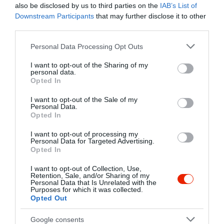
also be disclosed by us to third parties on the
IAB’s List of
a magyar konyha széles választékával,
Downstream Participants
that may further disclose it to other
hangulatos cigányzenével várjuk egyéni
Kapcsolat
third parties.
és csoportos vendégeinket. Minden
8242 Balatonudvari, Nyárfa sor
héten folklór estet és szabadtéri
Please note that this website/app uses one or more Google
Personal Data Processing Opt Outs
gulyáspartit, valamint kemencés
+36 87 449 325
services and may gather and store information including but
ételestet rendezünk. A csárdához
not limited to your visit or usage behaviour. You may click to
I want to opt-out of the Sharing of my
http://www.zsindelyescsarda.hu
ingyenes parkolási lehetõség,
personal data.
grant or deny consent to Google and its third-party tags to
Opted In
biztonságos gyermekjátszótér tartozik.
fb.com/pages/Zsindelyes-csarda-Balatonudvari/255526074462291?fref=ts
use your data for below specified purposes in below Google
consent section.
I want to opt-out of the Sale of my
Personal Data.
Opted In
I want to opt-out of processing my
Personal Data for Targeted Advertising.
Opted In
I want to opt-out of Collection, Use,
Retention, Sale, and/or Sharing of my
Probléma jelentése
Te vagy a tulajdonos?
Personal Data that Is Unrelated with the
Purposes for which it was collected.
Opted Out
Google consents