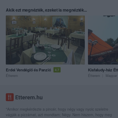
Akik ezt megnézték, ezeket is megnézték...
Erdei Vendéglő és Panzió
Kisfaludy-ház Ét
4.7
Étterem
Étterem
Magyar 
"Amikor megkérdezte a pincér, hogy négy vagy nyolc szeletre
vágják a pizzámat, azt mondtam; Négy. Nem hiszem, hogy meg