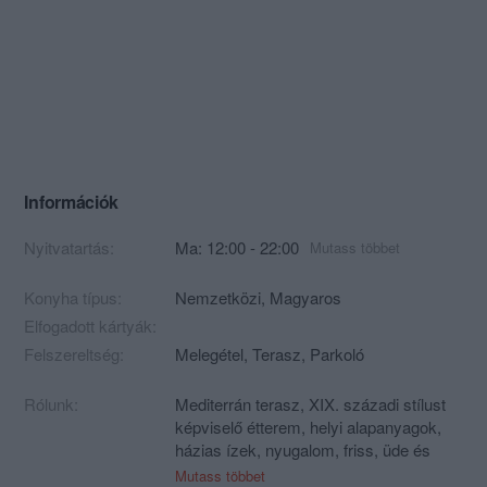
Információk
Nyitvatartás:
Ma: 12:00 - 22:00
Mutass többet
Konyha típus:
Nemzetközi
,
Magyaros
Elfogadott kártyák:
Felszereltség:
Melegétel, Terasz, Parkoló
Rólunk:
Mediterrán terasz, XIX. századi stílust
képviselő étterem, helyi alapanyagok,
házias ízek, nyugalom, friss, üde és
komplex borok a Balaton-felvidék egy
Mutass többet