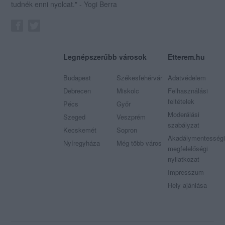
tudnék enni nyolcat." - Yogi Berra
Legnépszerűbb városok
Etterem.hu
Budapest
Székesfehérvár
Adatvédelem
Debrecen
Miskolc
Felhasználási
feltételek
Pécs
Győr
Moderálási
Szeged
Veszprém
szabályzat
Kecskemét
Sopron
Akadálymentességi
Nyíregyháza
Még több város
megfelelőségi
nyilatkozat
Impresszum
Hely ajánlása