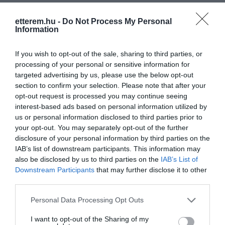
csendes kis falujában, a Balatonfüred-
csopaki borvidéken, Dörgicsén.
etterem.hu -
Do Not Process My Personal
Information
Kapcsolat
If you wish to opt-out of the sale, sharing to third parties, or
8244 Dörgicse, Fő utca 67.
processing of your personal or sensitive information for
+36 87 444 379
targeted advertising by us, please use the below opt-out
section to confirm your selection. Please note that after your
pantlikamarketing@gmail.com
opt-out request is processed you may continue seeing
http://pantlikapinceszet.hu/
interest-based ads based on personal information utilized by
us or personal information disclosed to third parties prior to
fb.com/pantlikapinceszet/timeline
your opt-out. You may separately opt-out of the further
disclosure of your personal information by third parties on the
IAB’s list of downstream participants. This information may
also be disclosed by us to third parties on the
IAB’s List of
Downstream Participants
that may further disclose it to other
third parties.
Please note that this website/app uses one or more Google
Personal Data Processing Opt Outs
services and may gather and store information including but
Probléma jelentése
Te vagy a tulajdonos?
not limited to your visit or usage behaviour. You may click to
I want to opt-out of the Sharing of my