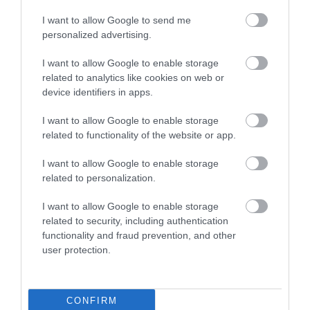
Értékelések
I want to allow Google to send me
personalized advertising.
5
1
5.0
4
0
I want to allow Google to enable storage
related to analytics like cookies on web or
3
0
device identifiers in apps.
2
0
1
0
I want to allow Google to enable storage
related to functionality of the website or app.
Összesen 1
I want to allow Google to enable storage
related to personalization.
I want to allow Google to enable storage
related to security, including authentication
functionality and fraud prevention, and other
user protection.
CONFIRM