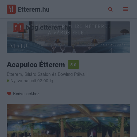
Acapulco Étterem
5.0
Étterem
,
Biliárd Szalon
és
Bowling Pálya
Nyitva hajnali 02:00-ig
Kedvencekhez