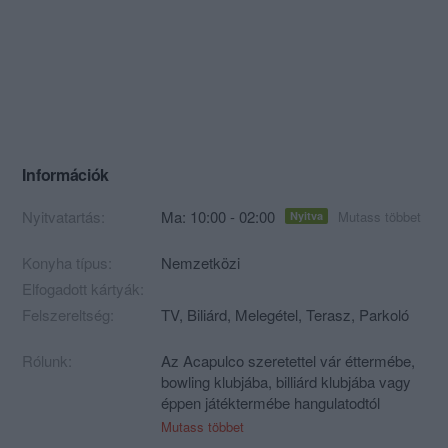
Információk
Nyitvatartás:
Ma: 10:00 - 02:00
Mutass többet
Nyitva
Konyha típus:
Nemzetközi
Elfogadott kártyák:
Felszereltség:
TV, Biliárd, Melegétel, Terasz, Parkoló
Rólunk:
Az Acapulco szeretettel vár éttermébe,
bowling klubjába, billiárd klubjába vagy
éppen játéktermébe hangulatodtól
függően. Kiemelkedő sport
Mutass többet
eseményeket kivetítőn követhetsz baráti