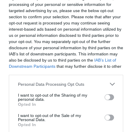
processing of your personal or sensitive information for
5
3
5.0
targeted advertising by us, please use the below opt-out
4
0
section to confirm your selection. Please note that after your
3
0
opt-out request is processed you may continue seeing
2
interest-based ads based on personal information utilized by
0
us or personal information disclosed to third parties prior to
1
0
your opt-out. You may separately opt-out of the further
Összesen 3
disclosure of your personal information by third parties on the
IAB’s list of downstream participants. This information may
also be disclosed by us to third parties on the
IAB’s List of
Downstream Participants
that may further disclose it to other
Sziasztok.
third parties.
Please note that this website/app uses one or more Google
Personal Data Processing Opt Outs
Egy 35 fős céges karácsonyi
services and may gather and store information including but
rendezvényünket szerveztük
Nagy Attila
not limited to your visit or usage behaviour. You may click to
I want to opt-out of the Sharing of my
personal data.
az ACAPULCO-ba 2019
2019. December 22.
grant or deny consent to Google and its third-party tags to
Opted In
December 16. ára.
use your data for below specified purposes in below Google
Nagyon kedvesek és vidámak
consent section.
I want to opt-out of the Sale of my
Personal Data.
voltak a dolgozók, és minden
Opted In
lépésünket figyelték. A pályák