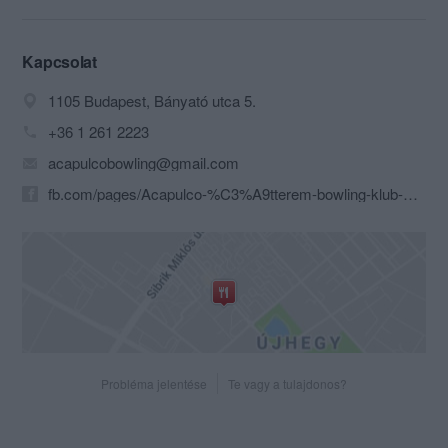
társaságoddal együtt.
Rendezvényeket 200 főig vállalunk
különtermünkben.
Kapcsolat
1105 Budapest, Bányató utca 5.
+36 1 261 2223
acapulcobowling@gmail.com
fb.com/pages/Acapulco-%C3%A9tterem-bowling-klub-sz%C3%B3rakoztat%C3%B3-k%C3%B6zpont/166842346712483
Probléma jelentése
Te vagy a tulajdonos?