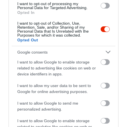
tökéletesen működtek, és
I want to opt-out of processing my
Personal Data for Targeted Advertising.
szuper volt a játék. Az ételek a
Opted In
vártnál finomabbak voltak, és
a felszolgálás is szuper volt.
I want to opt-out of Collection, Use,
Retention, Sale, and/or Sharing of my
Nagyon köszönjük az
Personal Data that Is Unrelated with the
Purposes for which it was collected.
élményeket, és továbbiakban
Opted Out
is önöket választjuk a céges
rendezvényeinkre.Valamint
Google consents
nagyon szép és tiszta
I want to allow Google to enable storage
körülmények fogadtak. Csak
related to advertising like cookies on web or
ajánlani tudom mindenkinek.
device identifiers in apps.
Kellemes ünnepeket kívánok
mindenkinek.
I want to allow my user data to be sent to
Google for online advertising purposes.
Jelentés
I want to allow Google to send me
personalized advertising.
Sziasztok.
I want to allow Google to enable storage
Elsősorban köszönjük a
related to analytics like cookies on web or