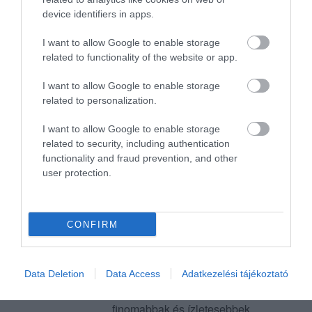
felejthetettlen élményt az
device identifiers in apps.
ACAPULCO
Kiss Attila
rendezvényközpont
2019. December 22.
I want to allow Google to enable storage
dolgozóinak, és a
related to functionality of the website or app.
vezetőségnek.
I want to allow Google to enable storage
25 fős céges karácsonyi
related to personalization.
rendezvényünket szerveztük
az ACAPULCO-ba,
I want to allow Google to enable storage
vacsorával, bowlinggal 2019
related to security, including authentication
December 13. ára.
functionality and fraud prevention, and other
user protection.
Nagyon kedvesek és vidámak
voltak a dolgozók, és minden
lépésünket figyelték. Minden
kérésünket teljesítették ,akár
CONFIRM
zene kérés terén, akár italok
felszolgálása terén. A pályák
tökéletesen működtek. Az
Data Deletion
Data Access
Adatkezelési tájékoztató
ételek a vártnál sokkal
finomabbak és ízletesebbek