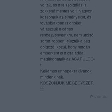
voltak, és a felszolgálás is
zökkenő mentes volt. Nagyon
köszönjük az élményeket, és
továbbiakban is önöket
választjuk a céges
rendezvényeinkre, nem utolsó
sorba, többen jelezték a cég
dolgozói közül, hogy magán
emberként is a családdal
meglátogatják az ACAPULCO-
t.
Kellemes ünnepeket kívánok
mindenkinek.
KÖSZÖNJÜK MÉGEGYSZER
!!!!
Jelentés