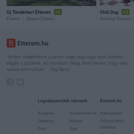
Új Tündérkert Étterem
Chili Dog
4.2
4.5
Étterem
Magyar Étterem
Amerikai Étterem
"Amikor megkérdezte a pincér, hogy négy vagy nyolc szeletre
vágják a pizzámat, azt mondtam; Négy. Nem hiszem, hogy meg
tudnék enni nyolcat." - Yogi Berra
Legnépszerűbb városok
Etterem.hu
Budapest
Székesfehérvár
Adatvédelem
Debrecen
Miskolc
Felhasználási
feltételek
Pécs
Győr