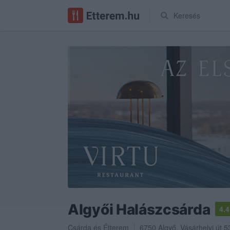
Keresés
Algyői Halászcsárda
4.4
Csárda
és
Étterem
6750
Algyő
,
Vásárhelyi út 5