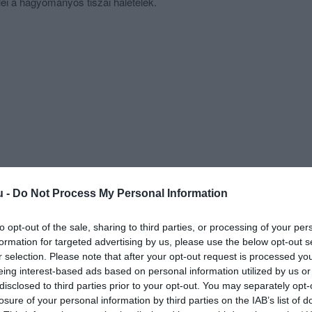
ei a hagyományos tiszai halételek.
ató a filézett ponty, a vegyes, a korhely- és harcsahallé,
y szögedi halászlé.
lézett pontypaprikás túrós csuszával, a fokhagymás
 haltepertő.
nek még harcsából, süllőből, kecsegéből és pisztrángból
k sem maradnak éhen, hiszen sertésből, borjúból,
ól, pulykamellből készült fogások színes palettája közül
getáriánus ételekkel is szolgálunk.
 vállalati rendezvények lebonyolítását csárdánkban 80 főig,
településsel akár 350 főig.
u -
Do Not Process My Personal Information
to opt-out of the sale, sharing to third parties, or processing of your per
formation for targeted advertising by us, please use the below opt-out s
r selection. Please note that after your opt-out request is processed y
eing interest-based ads based on personal information utilized by us or
disclosed to third parties prior to your opt-out. You may separately opt-
losure of your personal information by third parties on the IAB’s list of