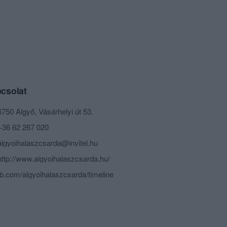
csolat
6750 Algyő, Vásárhelyi út 53.
+36 62 267 020
algyoihalaszcsarda@invitel.hu
http://www.algyoihalaszcsarda.hu/
fb.com/algyoihalaszcsarda/timeline