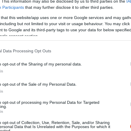
. This information may also be disclosed by us to third parties on the
IA
Participants
that may further disclose it to other third parties.
 that this website/app uses one or more Google services and may gath
including but not limited to your visit or usage behaviour. You may click 
 to Google and its third-party tags to use your data for below specifi
ogle consent section.
l Data Processing Opt Outs
o opt-out of the Sharing of my personal data.
In
o opt-out of the Sale of my Personal Data.
In
to opt-out of processing my Personal Data for Targeted
ing.
alt, és egy 6 főre megterített asztalhoz vezettek. Az egész éttere
In
g mögé ültettek minket. Egy étteremben természetes a hangzava
o opt-out of Collection, Use, Retention, Sale, and/or Sharing
körülbelül bárhova máshova. Grillezett hal helyett pedig rántott 
ersonal Data that Is Unrelated with the Purposes for which it
lected.