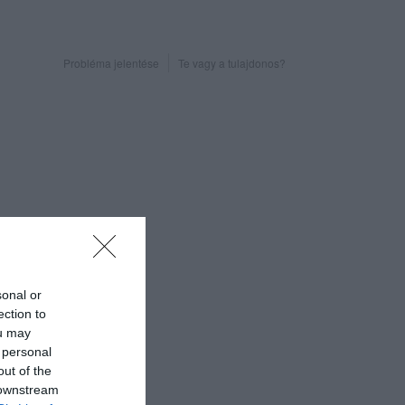
Probléma jelentése
Te vagy a tulajdonos?
sonal or
ection to
ou may
 personal
out of the
 downstream