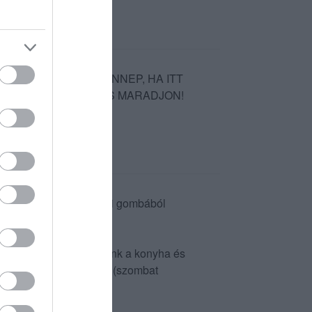
T! NEKEM MINDIG ÜNNEP, HA ITT
 SZEMÉLYZET! ÍGY IS MARADJON!
 isteni volt, igazi erdei gombából
án :)
 ahol túl sokat hallottunk a konyha és
mert a sok vendég miatt (szombat
 hallatára.