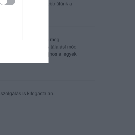
k. de legközelebb messzebb ülünk a
ünk belőle. Itt kóstoltam meg
c előétel lett belőle. A tálalási mód
en zavaró volt, hogy sajnos a legyek
zolgálás is kifogástalan.