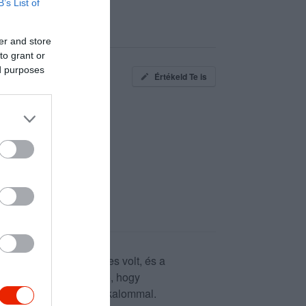
B’s List of
er and store
to grant or
ed purposes
Értékeld Te is
m belső része szinte üres volt, és a
r, csak az volt zavaró, hogy
halat kaptam az előző alkalommal.