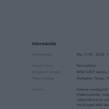
Információk
Nyitvatartás:
Ma: 11:00 - 22:00
M
Konyha típus:
Nemzetközi
Elfogadott kártyák:
MKB SZÉP kártya, E
Felszereltség:
Melegétel, Terasz, P
Rólunk:
Kedves vendégünk! E
Halászcsárdát, mely 
választékával és udv
híd Szeged felőli l