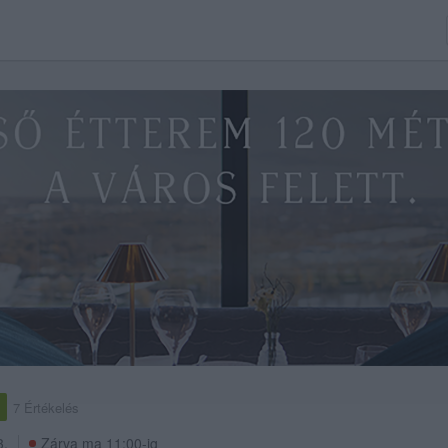
7 Értékelés
3.
Zárva ma 11:00-ig