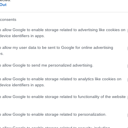
Out
consents
o allow Google to enable storage related to advertising like cookies on
ÁNLOM, AKI SZERETI A FRISS HALBÓL KÉSZÜLT ÉTELEKE
evice identifiers in apps.
ELEK, JÓ HANGULAT, JÓ CIGÁNYZENE ÉS MINDIG KEDVES
o allow my user data to be sent to Google for online advertising
s.
to allow Google to send me personalized advertising.
o allow Google to enable storage related to analytics like cookies on
 gyors, udvarias, rugalmas kiszolgálás. a tejfölös-gombás harcsa
evice identifiers in apps.
es is nagyon finom volt, a gesztenyés palacsinta volt a hab a tort
o allow Google to enable storage related to functionality of the website
atívumként azt említeném meg, hogy sajnos olyan helyen ültünk,
ött folyó párbeszédből, ami néha már-már veszekedéssé fajult, 
o allow Google to enable storage related to personalization.
úszott pár asztal. ezt semmiképp sem szabadna a vendégek füle
o allow Google to enable storage related to security, including