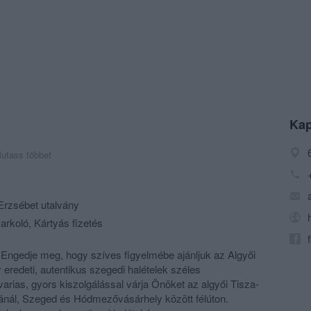
Kap
utass többet
rzsébet utalvány
arkoló, Kártyás fizetés
ngedje meg, hogy szíves figyelmébe ajánljuk az Algyői
eredeti, autentikus szegedi halételek széles
arias, gyors kiszolgálással várja Önöket az algyői Tisza-
ábánál, Szeged és Hódmezővásárhely között félúton.