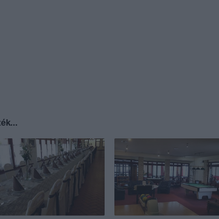
ék...