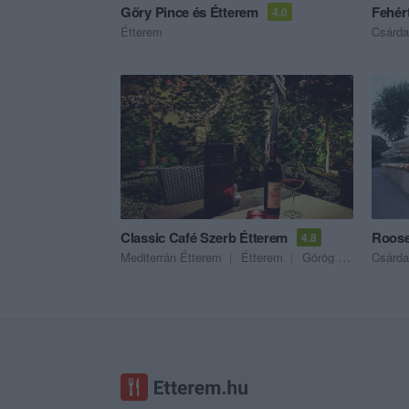
Gőry Pince és Étterem
4.0
Étterem
Csárda
Classic Café Szerb Étterem
Roose
4.8
Mediterrán Étterem
Étterem
Görög Étterem
Csárda