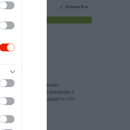
Értékeld Te is
te gratulációnkat !!!! Minden
 konyhán dolgozóknak, és köszönjük a
a mosdóhelyek tisztaságáért is !!!!!!!
/ Ági