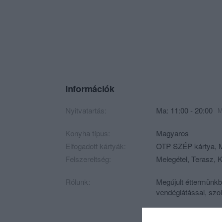
Információk
Nyitvatartás:
Ma: 11:00 - 20:00
M
Konyha típus:
Magyaros
Elfogadott kártyák:
OTP SZÉP kártya, 
Felszereltség:
Melegétel, Terasz, K
Rólunk:
Megújult éttermünkbe
vendéglátással, szo