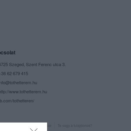
csolat
6725 Szeged, Szent Ferenc utca 3.
+36 62 679 415
info@tothetterem.hu
http://www.tothetterem.hu
fb.com/tothetteren/
Probléma jelentése
Te vagy a tulajdonos?