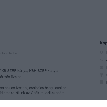
Kap
utass többet
MKB SZÉP kártya, K&H SZÉP kártya
ártyás fizetés
n házias ízekkel, családias hangulattal és
lid árakkal állunk az Önök rendelkezésére.