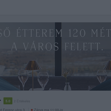
r
5.0
2 Értékelés
t Ferenc utca 3.
Zárva ma 11:00-ig