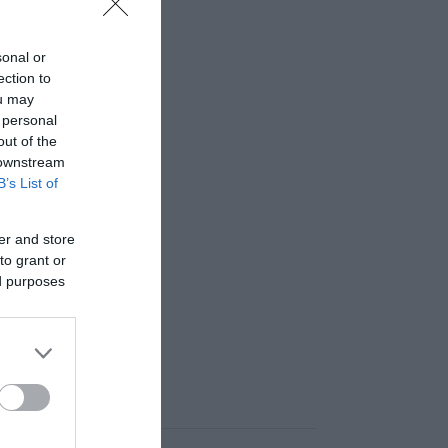
sonal or
ection to
ou may
 personal
out of the
 downstream
B’s List of
er and store
to grant or
ed purposes