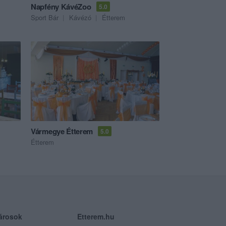
Napfény KávéZoo
5.0
Sport Bár
Kávézó
Étterem
Vármegye Étterem
5.0
Étterem
árosok
Etterem.hu