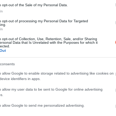
o opt-out of the Sale of my Personal Data.
In
to opt-out of processing my Personal Data for Targeted
ing.
In
o opt-out of Collection, Use, Retention, Sale, and/or Sharing
ersonal Data that Is Unrelated with the Purposes for which it
lected.
Out
consents
o allow Google to enable storage related to advertising like cookies on
 18-án vasárnap tartott születésnapi rendezvényért fogadd őszin
evice identifiers in apps.
sét fejezte ki a házias, finom, bőséges ételekért, köszönet a
 , ahogy a kívánságokat teljesítettétek, valamint külön köszönet 
o allow my user data to be sent to Google for online advertising
ink nevében is: Onczay Zsolt és Onczay Zsoltné /a 70 éves
s.
to allow Google to send me personalized advertising.