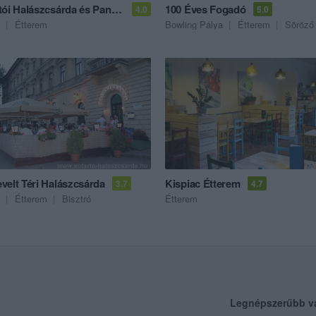
Fehértói Halászcsárda és Panzió
100 Éves Fogadó
4.0
5.0
Étterem
Bowling Pálya
Étterem
Söröző
velt Téri Halászcsárda
Kispiac Étterem
3.7
4.7
Étterem
Bisztró
Étterem
Legnépszerűbb v