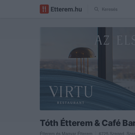
Keresés
Tóth Étterem & Café Ba
Étterem
és
Magyar Étterem
6725
Szeged
,
Szen