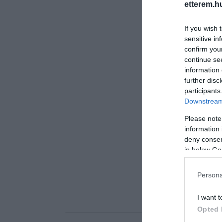
etterem.h
If you wish 
sensitive in
confirm you
continue se
information 
further disc
participants
Downstream 
Please note
information 
deny consent
in below Go
Persona
I want t
Opted 