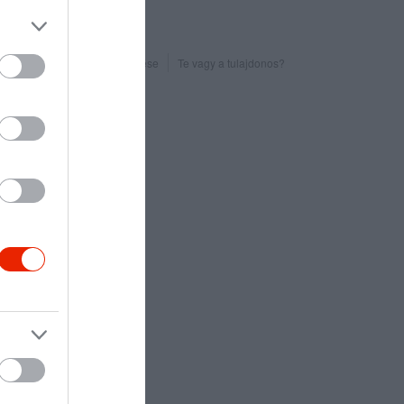
Probléma jelentése
Te vagy a tulajdonos?