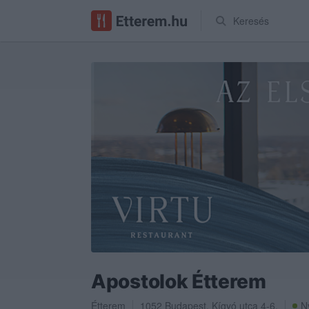
Keresés
Apostolok Étterem
Étterem
1052
Budapest
,
Kígyó utca 4-6.
Ny