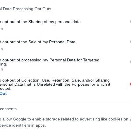
onásait ötvöző két új teremmel. A nagy múltú
iózumnak minősül, vendégeink igazi magyaros- és modern
l Data Processing Opt Outs
eit felvonultató ételeket fogyaszthatnak a régi időket
De szívesen látjuk azokat is akik csak egy kávéra vagy
o opt-out of the Sharing of my personal data.
a vágynak bárunkban vagy nyitott teraszunkon.
In
 rendelkező fiatal szakács csapatunk nem hagy kétséget
o opt-out of the Sale of my Personal Data.
zetes gasztronómiai élményben lesz része annak aki betér
In
to opt-out of processing my Personal Data for Targeted
ing.
In
o opt-out of Collection, Use, Retention, Sale, and/or Sharing
ersonal Data that Is Unrelated with the Purposes for which it
lected.
Out
consents
o allow Google to enable storage related to advertising like cookies on
evice identifiers in apps.