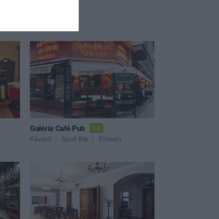
Galéria Café Pub
3.8
Kávézó
Sport Bár
Étterem