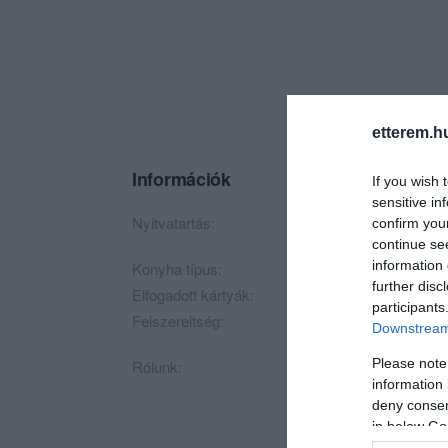
etterem.h
Információk
If you wish 
sensitive in
Nyitvatartás:
Ma: 12:00 - 24:00
confirm you
continue se
information 
Konyha típus:
Nemzetközi
,
Magya
further disc
Elfogadott kártyák:
participants
Felszereltség:
Melegétel, Kártyás f
Downstream 
Please note
Rólunk:
Az Apostolok Éttere
information 
számú ház földszint
deny consent
Förster János alapít
in below Go
évvel később, 2013-