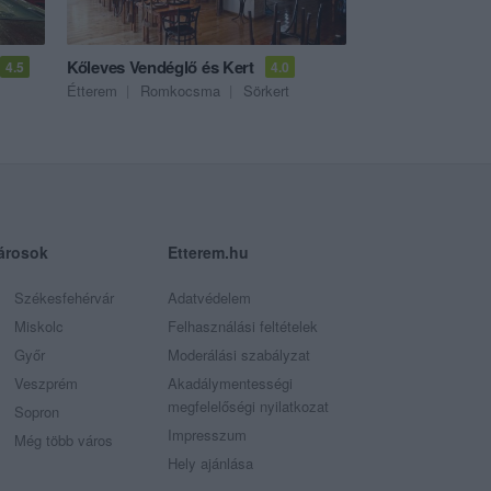
Kőleves Vendéglő és Kert
4.5
4.0
Étterem
Romkocsma
Sörkert
árosok
Etterem.hu
Székesfehérvár
Adatvédelem
Miskolc
Felhasználási feltételek
Győr
Moderálási szabályzat
Veszprém
Akadálymentességi
megfelelőségi nyilatkozat
Sopron
Impresszum
Még több város
Hely ajánlása