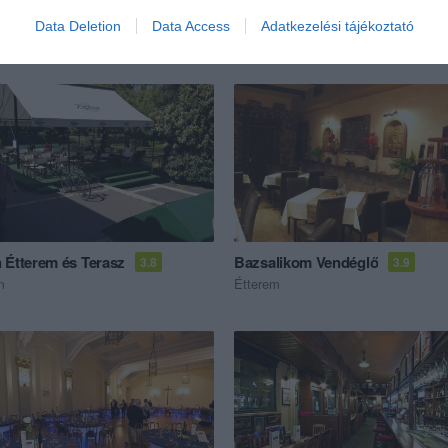
Data Deletion
Data Access
Adatkezelési tájékoztató
ék...
 Étterem és Terasz
Bazsalikom Vendéglő
3.8
3.9
m
Étterem