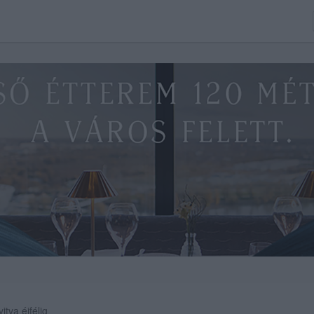
itva éjfélig