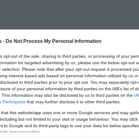
u -
Do Not Process My Personal Information
Kap
to opt-out of the sale, sharing to third parties, or processing of your per
formation for targeted advertising by us, please use the below opt-out s
Mutass többet
Nyitva
r selection. Please note that after your opt-out request is processed y
eing interest-based ads based on personal information utilized by us or
disclosed to third parties prior to your opt-out. You may separately opt-
ros
losure of your personal information by third parties on the IAB’s list of
. This information may also be disclosed by us to third parties on the
IA
izetés
Participants
that may further disclose it to other third parties.
 that this website/app uses one or more Google services and may gath
m és Bár a pesti belváros szívében, a Kígyó utca 4-6.
including but not limited to your visit or usage behaviour. You may click 
jén üzemel. Az Apostolok-hoz címzett sörözőt 1902-ban
 to Google and its third-party tags to use your data for below specifi
otta. A sörözőt először 1913-ban építették át, majd száz
ogle consent section.
ban a műemlékvédelem alatt álló termeken felül kibővült a