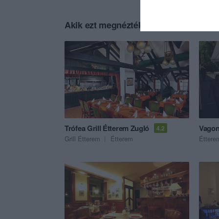
Akik ezt megnézték, ezeket is megnézt
Trófea Grill Étterem Zugló
Vagon
4.2
Grill Étterem
Étterem
Éttere