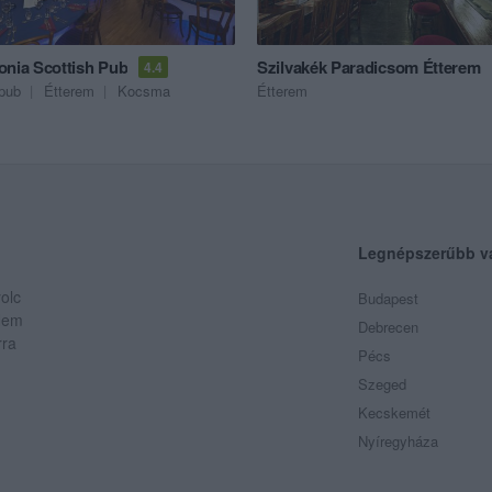
onia Scottish Pub
Szilvakék Paradicsom Étterem
4.4
pub
Étterem
Kocsma
Étterem
Legnépszerűbb v
olc
Budapest
 Nem
Debrecen
rra
Pécs
Szeged
Kecskemét
Nyíregyháza