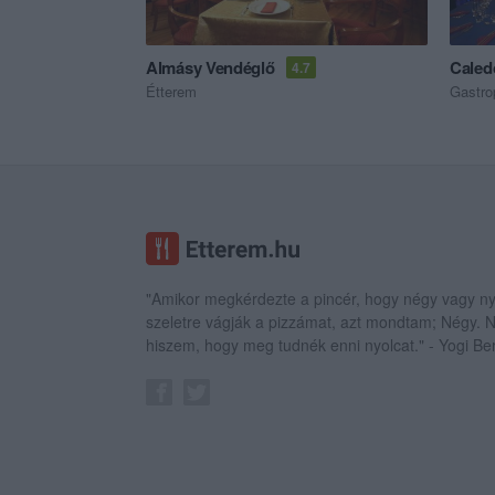
Almásy Vendéglő
Caled
4.7
Étterem
Gastro
"Amikor megkérdezte a pincér, hogy négy vagy ny
szeletre vágják a pizzámat, azt mondtam; Négy.
hiszem, hogy meg tudnék enni nyolcat." - Yogi Be