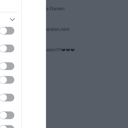
 ètelek(külön kiemelnèm a Ramen
kìvánságunkat leste.
a is,pont olyan mint Japánban,nem
zeretnèl menni Budapesten!!!!!❤️❤️❤️
t Japàn Éttermet!!