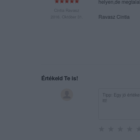
helyen,de megtala
Cintia Ravasz
Ravasz Cintia
2016. Október 31.
Értékeld Te is!