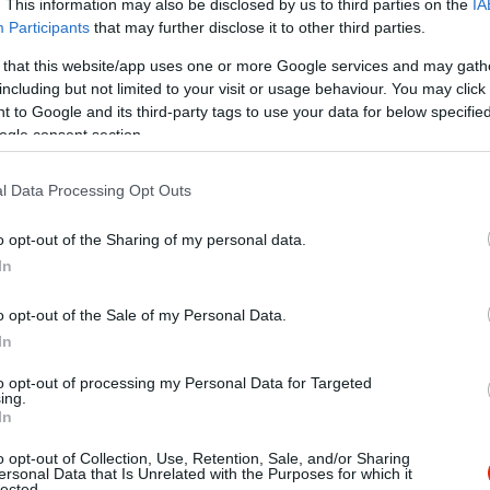
. This information may also be disclosed by us to third parties on the
IA
Participants
that may further disclose it to other third parties.
 that this website/app uses one or more Google services and may gath
including but not limited to your visit or usage behaviour. You may click 
 to Google and its third-party tags to use your data for below specifi
ogle consent section.
l Data Processing Opt Outs
o opt-out of the Sharing of my personal data.
In
o opt-out of the Sale of my Personal Data.
In
to opt-out of processing my Personal Data for Targeted
ing.
ár Japànban,és mindig kerestem olyan éttermet ahol ugyanazok
In
g.
o opt-out of Collection, Use, Retention, Sale, and/or Sharing
m ilyet sehol Budapesten,de most megtalàltam a Bambuszliget 
ersonal Data that Is Unrelated with the Purposes for which it
lected.