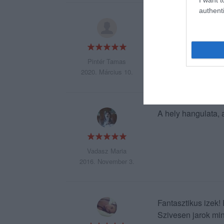
authenti
A kedvenc japán ét
néha egy kicsit tö
A heti menü kategó
Pintér Tamas
2020. Március 10.
A hely hangulata, a
Vadasz Maria
2016. November 3.
Fantasztikus izek!
Szivesen jarok mind