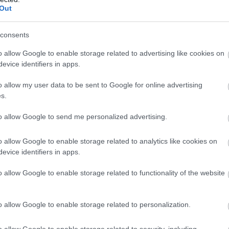
tam már itt és sohasem csalòdtam.
Out
a,a teraszròl a Gellért-hegy látvànya tárul elém,fantasztikus
urát,és a Mushi szettet,ami a személyes kedvencem)
consents
egítőkész,illedelmes személyzet,aki az ottlétünk alatt végig a 
designja nagyon hangulatos,autentikus,japános,van tatami szob
o allow Google to enable storage related to advertising like cookies on
yi japán vendége az étteremnek.
evice identifiers in apps.
 szàllìtjàk ezeket a fantasztikus ételeket!
o allow my user data to be sent to Google for online advertising
om ezt a helyet,KÖTELEZŐ kipròbálni ha egy igazán jò helyre s
s.
❤️
szerű helyekkel,vàlaszd a legjobbat Budapesten,A Bambuszlige
to allow Google to send me personalized advertising.
o allow Google to enable storage related to analytics like cookies on
evice identifiers in apps.
 magunkat, csak ajánlani tudom az éttermet mindenkinek!:)
o allow Google to enable storage related to functionality of the website
o allow Google to enable storage related to personalization.
o allow Google to enable storage related to security, including