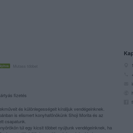
Kap
Mutass többet
Nyitva
ártyás fizetés
kműveit és különlegességeit kínáljuk vendégeinknek.
pánban is elismert konyhafőnökünk Shoji Morita és az
ett csapatunk.
nyörökön túl egy kicsit többet nyújtunk vendégeinknek, ha