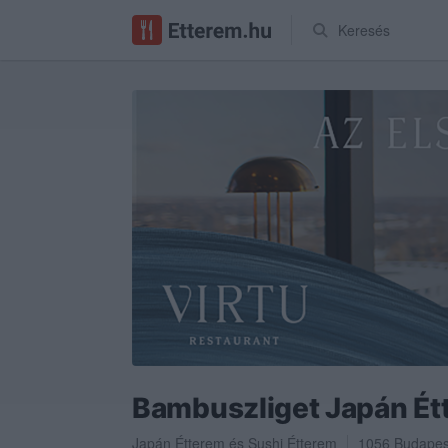
Keresés
Bambuszliget Japán Ét
Japán Étterem
és
Sushi Étterem
1056
Budapes