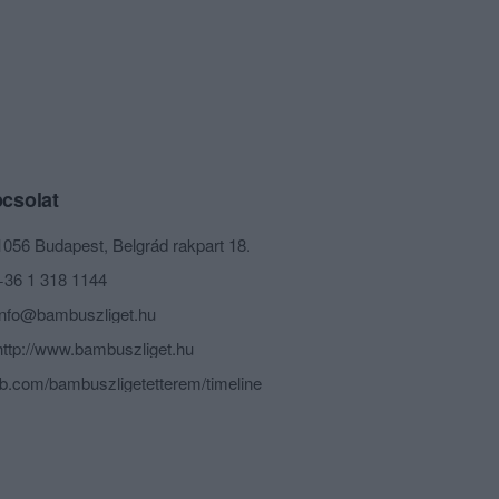
csolat
1056 Budapest, Belgrád rakpart 18.
+36 1 318 1144
info@bambuszliget.hu
http://www.bambuszliget.hu
fb.com/bambuszligetetterem/timeline