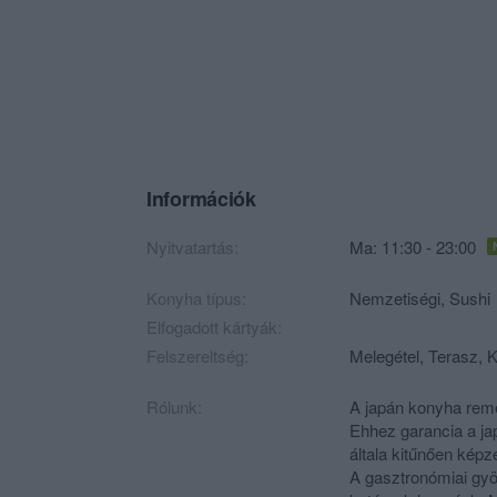
Információk
Nyitvatartás:
Ma: 11:30 - 23:00
Konyha típus:
Nemzetiségi
,
Sushi
Elfogadott kártyák:
Felszereltség:
Melegétel, Terasz, K
Rólunk:
A japán konyha reme
Ehhez garancia a ja
általa kitűnően képz
A gasztronómiai gyö