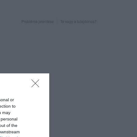
Probléma jelentése
Te vagy a tulajdonos?
sonal or
ection to
ou may
 personal
out of the
 downstream