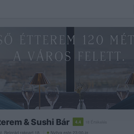
terem & Sushi Bár
4.4
18 Értékelés
t
,
Belgrád rakpart 18.
Nyitva este 23:00-ig