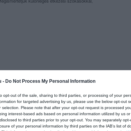
egismertetjük különleges étkezési szokásokkal,
telekkel kapcsolatosan kialakult tévhiteket, és
shin kívül olyan ételekkel vendégeinket, amelyről nem is
nban olyat is fogyasztanak. Morita Sensei tradicionális
 az általa beállított íz-világgal egy ebéd vagy vacsora
nban érezheti Magát. Magyarországon egyedülállóan
atja meg házilag készített, kézzel gyúrt japán
einket.
 merüljenek el a kínálatban, és jöjjenek el hozzánk
u -
Do Not Process My Personal Information
to opt-out of the sale, sharing to third parties, or processing of your per
formation for targeted advertising by us, please use the below opt-out s
r selection. Please note that after your opt-out request is processed y
eing interest-based ads based on personal information utilized by us or
disclosed to third parties prior to your opt-out. You may separately opt-
losure of your personal information by third parties on the IAB’s list of