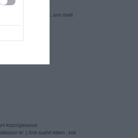
elek frissen készülnek, ami miatt
 teszi a frissességét.
am kiszolgalassal.
bbszor is! :) Sok sushit ettem , sok