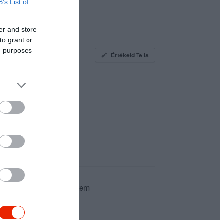
B’s List of
er and store
to grant or
ed purposes
Értékeld Te is
at az ételeket fedezhetem
Japàn Étteremben.